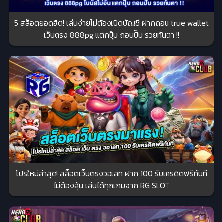
5 สล็อตยอดฮิต! เล่นง่ายไม่ต้องเปิดบัญชี ฝากถอน true wallet
เว็บตรง 888pg แตกปุ๊บ ถอนปั๊บ รวยทันตา !!
โปรใหม่ล่าสุด! สล็อตเว็บตรงวอเลท ฝาก 100 รับเครดิตฟรีทันที
ไม่ต้องลุ้น เล่นได้ทุกเกมจาก RG SLOT