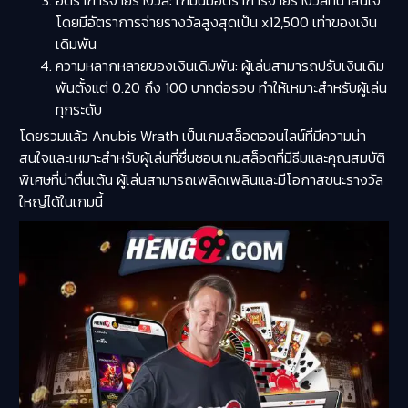
โดยมีอัตราการจ่ายรางวัลสูงสุดเป็น x12,500 เท่าของเงิน
เดิมพัน
ความหลากหลายของเงินเดิมพัน: ผู้เล่นสามารถปรับเงินเดิม
พันตั้งแต่ 0.20 ถึง 100 บาทต่อรอบ ทำให้เหมาะสำหรับผู้เล่น
ทุกระดับ
โดยรวมแล้ว Anubis Wrath เป็นเกมสล็อตออนไลน์ที่มีความน่า
สนใจและเหมาะสำหรับผู้เล่นที่ชื่นชอบเกมสล็อตที่มีธีมและคุณสมบัติ
พิเศษที่น่าตื่นเต้น ผู้เล่นสามารถเพลิดเพลินและมีโอกาสชนะรางวัล
ใหญ่ได้ในเกมนี้