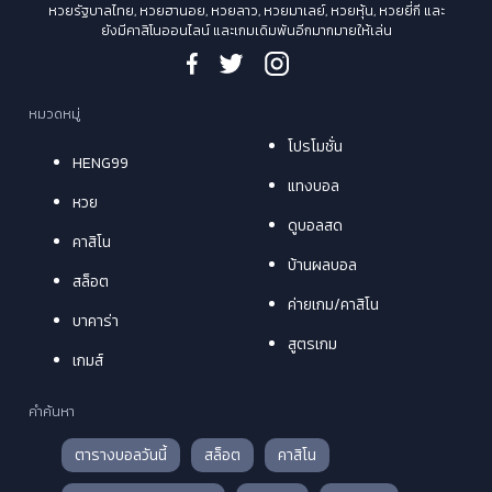
หวยรัฐบาลไทย, หวยฮานอย, หวยลาว, หวยมาเลย์, หวยหุ้น, หวยยี่กี และ
ยังมีคาสิโนออนไลน์ และเกมเดิมพันอีกมากมายให้เล่น
หมวดหมู่
โปรโมชั่น
HENG99
แทงบอล
หวย
ดูบอลสด
คาสิโน
บ้านผลบอล
สล็อต
ค่ายเกม/คาสิโน
บาคาร่า
สูตรเกม
เกมส์
คำค้นหา
ตารางบอลวันนี้
สล็อต
คาสิโน