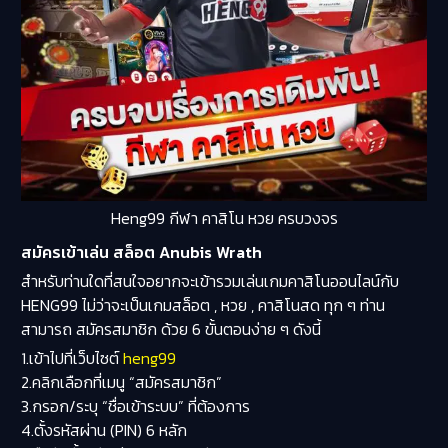
Heng99 กีฬา คาสิโน หวย ครบวงจร
สมัครเข้าเล่น สล็อต Anubis Wrath
สำหรับท่านใดที่สนใจอยากจะเข้ารวมเล่นเกมคาสิโนออนไลน์กับ
HENG99 ไม่ว่าจะเป็นเกมสล็อต , หวย , คาสิโนสด ทุก ๆ ท่าน
สามารถ สมัครสมาชิก ด้วย 6 ขั้นตอนง่าย ๆ ดังนี้
1.เข้าไปที่เว็บไซต์
heng99
2.คลิกเลือกที่เมนู “สมัครสมาชิก”
3.กรอก/ระบุ “ชื่อเข้าระบบ” ที่ต้องการ
4.ตั้งรหัสผ่าน (PIN) 6 หลัก