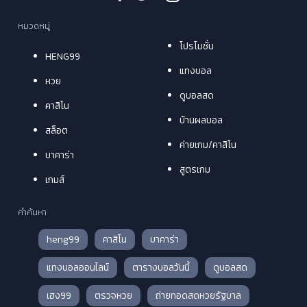
หมวดหมู่
โปรโมชั่น
HENG99
แทงบอล
หวย
ดูบอลสด
คาสิโน
บ้านผลบอล
สล็อต
ค่ายเกม/คาสิโน
บาคาร่า
สูตรเกม
เกมส์
คำค้นหา
heng99
คาสิโน
บาคาร่า
แทงบอลออนไลน์
ตารางบอลวันนี้
ดูบอลสด
เฮง99
ตรวจหวย
ถ่ายทอดสดหวยรัฐบาล