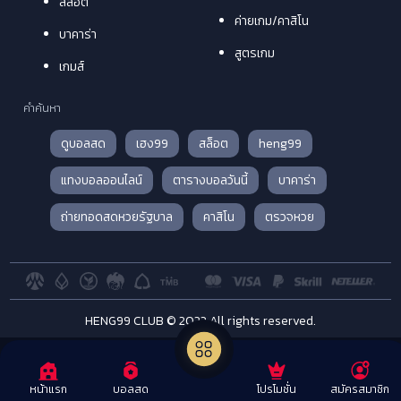
สล็อต
ค่ายเกม/คาสิโน
บาคาร่า
สูตรเกม
เกมส์
คำค้นหา
ดูบอลสด
เฮง99
สล็อต
heng99
แทงบอลออนไลน์
ตารางบอลวันนี้
บาคาร่า
ถ่ายทอดสดหวยรัฐบาล
คาสิโน
ตรวจหวย
HENG99 CLUB © 2022 All rights reserved.
โปรโมชั่น
สมัครสมาชิก
หน้าแรก
บอลสด