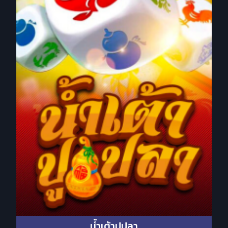
น้ำเต้าปูปลา