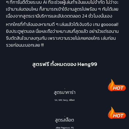
ๆ ที่การันตีด้วยระบบ Ai ที่จะช่วยผู้เล่นทำเงินแบบไม่จำกัด ไม่ว่าจะ
เข้ามาเล่นตอนไหน ก็สามารถเข้าใช้งานสูตรไปพร้อม ๆ กันได้เลย
เนื่องจากสูตรเรามีบริการและอัปเดตตลอด 24 ชั่วโมงนั่นเอง
หากใครที่กำลังมองหาเกมดี ๆ เล่นแล้วได้เงินจริง เกม gooooal!
ยิงประตูฟุตบอล นี่แหละถือว่าเหมาะสมที่สุดแล้ว อย่ามัวแต่รอนาน
รีบตัดสินใจมาลงทุนกัน เพราะความรวยไม่เคยคอยใคร เล่นก่อน
รวยก่อนนะบอกเลย !!!
สูตรฟรี ทั้งหมดของ Heng99
สูตรบาคาร่า
SA, WM, Sexy, Allbet
สูตรสล็อต
Joker, Pegasus, PG