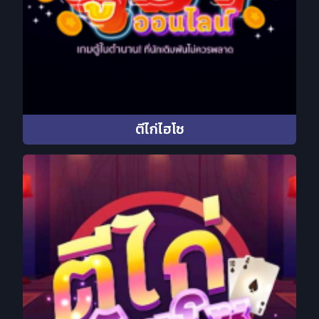
ตีไก่ไฮโซ