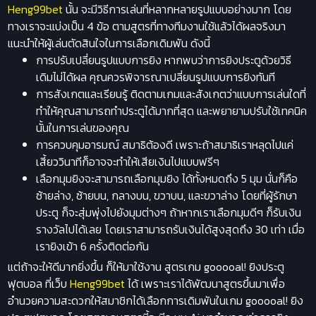
Heng99bet
นั้น จะมีวิธีการเล่นที่หลากหลายรูปแบบอย่างมาก โดย
ทางเราจะแบ่งเป็น 4 ข้อ ตามสูตรที่ทางทีมงานใช้แล้วได้ผลจริงมา
แนะนำให้ผู้เล่นตัดสินใจในการเลือกเดิมพัน ดังนี้
การปรับเปลี่ยนรูปแบบการยิง หากพบว่าการยิงประตูด้วยวิธี
เดิมไม่ได้ผล คุณควรพิจารณาเปลี่ยนรูปแบบการยิงทันที
การสังเกตและเรียนรู้ ติดตามเกมและสังเกตว่าแบบการเล่นใดที่
ทำให้คุณสามารถทำประตูได้มากที่สุด และพยายามปรับใช้เทคนิค
นั้นในการเล่นของคุณ
การควบคุมอารมณ์ สมาธิต้องดี เพราะถ้าสมาธิเราหลุดไปแค่
เสี้ยววินาทีก็อาจจะทำให้เสียเงินไปแบบฟรีๆ
เลือกมุมยิงจะสามารถเลือกมุมยิง ได้ทั้งหมดถึง 5 มุม นั่นก็คือ
ซ้ายล่าง, ซ้ายบน, กลางบน, ขวาบน, และขวาล่าง โดยที่ผู้รักษา
ประตู ก็จะสุ่มพุ่งไปยังมุมต่างๆ ถ้าหากเราเลือกมุมดีๆ ก็รับเงิน
รางวัลไปได้เลย โดยเราสามารถรับเงินได้สูงสุดถึง 30 เท่า เมื่อ
เรายิงเข้า 6 ครั้งติดต่อกัน
แต่ถ้าจะให้ดีมากยิ่งขึ้น ก็ให้มาใช้งาน สูตรเกม gooooal! ยิงประตู
ฟุตบอล ที่เว็บ
Heng99bet
ได้ เพราะเราได้พัฒนาสูตรขึ้นมาเพื่อ
อำนวยความสะดวกให้สมาชิกได้เลือกการเดิมพันในเกม gooooal! ยิง