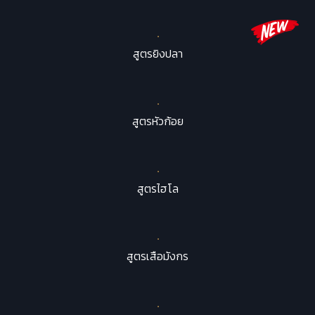
สูตรยิงปลา
สูตรหัวก้อย
สูตรไฮโล
สูตรเสือมังกร