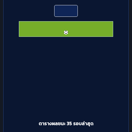
ตารางผลชนะ 35 รอบล่าสุด