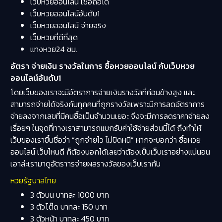
เว็บหวยออนไลน์ เชื่อถือได้
เว็บหวยออนไลน์อันดับ1
เว็บหวยออนไลน์ จ่ายจริง
เว็บหวยที่ดีที่สุด
แทงหวย24 ชม.
อัตรา จ่ายเงิน รางวัลในการ ซื้อหวยออนไลน์ กับเว็บหวย
ออนไลน์อันดับ1
โดยเว็บของเราจะมีอัตราการจ่ายเงินรางวัลที่ค่อนข้างสูง และ
สามารถจ่ายได้จริงกับทุกคนที่ถูกรางวัลเพราะมีการลดอัตราการ
จ่ายลงจากเลขที่มีคนซื้อเป็นจำนวนเยอะ จึงจะมีการลดราคาจ่ายลง
เรื่อยๆ ในจุดที่ทางเราสามารถแบกรับค่าใช้จ่ายส่วนนี้ได้ ถึงทำให้
เว็บของเราขึ้นชื่อว่า “ถูกจ่ายไว ไม่ปิดหนี” หากจะบอกว่า ซื้อหวย
ออนไลน์ เว็บไหนดี ก็ต้องบอกได้เลยว่าต้องเป็นเว็บเราอย่างแน่นอน
เอาล่ะเรามาดูอัตราารจ่ายผลรางวัลของเว็บเรากัน
หวยรัฐบาลไทย
3 ตัวบน บาทละ 1000 บาท
3 ตัวโต๊ด บาทละ 150 บาท
3 ตัวหน้า บาทละ 450 บาท