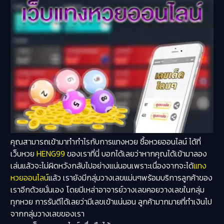
คุณสามารถเข้ามาทำกำไรกับการแทงหวย ซื้อหวยออนไลน์ ได้ที่
เว็บหวย
HENG99
ของเราที่นี่ บอกได้เลยว่าหากคุณได้เข้ามาลอง
เล่นแล้วจะไม่ผิดหวังกลับไปอย่างแน่นอนเพราะเนื่องจากจะได้
แทง
หวยออนไลน์
แล้ว เรายังมีกลุ่มวางเลขแม่นๆพร้อมบริการลูกค้าของ
เราอีกด้วยนั่นเอง โดยมีเหล่าอาจารย์วางเลขคอยวางเลขในกลุ่ม
ทุกหวย การรันตีได้เลยว่ามีเลขเข้าแน่นอน ลูกค้ามากมายที่ทำเงินไป
จากกลุ่มวางเลขของเรา