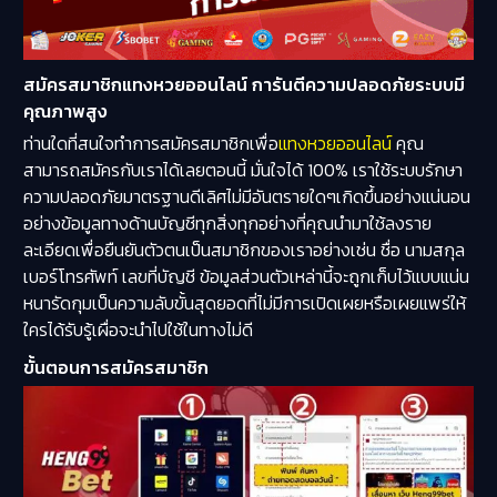
สมัครสมาชิกแทงหวยออนไลน์ การันตีความปลอดภัยระบบมี
คุณภาพสูง
ท่านใดที่สนใจทำการสมัครสมาชิกเพื่อ
แทงหวยออนไลน์
คุณ
สามารถสมัครกับเราได้เลยตอนนี้ มั่นใจได้ 100% เราใช้ระบบรักษา
ความปลอดภัยมาตรฐานดีเลิศไม่มีอันตรายใดๆเกิดขึ้นอย่างแน่นอน
อย่างข้อมูลทางด้านบัญชีทุกสิ่งทุกอย่างที่คุณนำมาใช้ลงราย
ละเอียดเพื่อยืนยันตัวตนเป็นสมาชิกของเราอย่างเช่น ชื่อ นามสกุล
เบอร์โทรศัพท์ เลขที่บัญชี ข้อมูลส่วนตัวเหล่านี้จะถูกเก็บไว้แบบแน่น
หนารัดกุมเป็นความลับขั้นสุดยอดที่ไม่มีการเปิดเผยหรือเผยแพร่ให้
ใครได้รับรู้เผื่อจะนำไปใช้ในทางไม่ดี
ขั้นตอนการสมัครสมาชิก