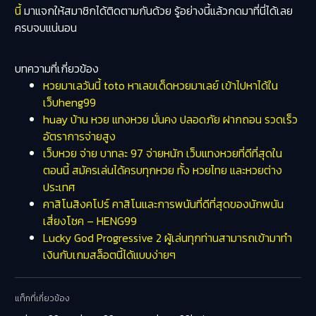
นี้
มาแจกให้สมาชิกได้ติดตามกันด้วย รู้อย่างนี้แล้วกดมาที่นี่ได้เลย
ครบจบแน่นอน
บทความที่เกี่ยวข้อง
หวยมาเลวันนี้ toto หาเลขเด็ดหวยมาเลย์ เข้าไปหาได้ใน
เว็บheng99
huay บ้าน หวย แทงหวย มั่นคง ปลอดภัย ฝากถอน รวดเร็ว
อัตราการจ่ายสูง
เว็บหวย จ่าย บาทละ 97 จ่ายหนัก เว็บแทงหวยที่ดีที่สุดใน
ตอนนี้ สมัครเล่นได้ครบทุกหวย ทั้ง หวยไทย และหวยต่าง
ประเทศ
คาสิโนสิงคโปร์ คาสิโนและการพนันที่ดีที่สุดของนักพนัน
เสี่ยงโชค – HENG99
Lucky God Progressive 2 ผู้เล่นทุกท่านสามารถเข้ามาทำ
เงินกับเกมสล็อตนี้ได้แบบง่ายๆ
แท็กที่เกี่ยวข้อง