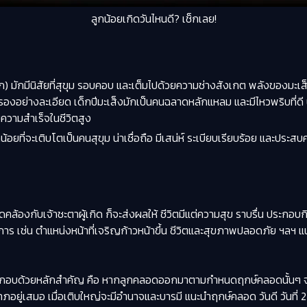
ลูกน้อยเกิดวันไหนดี? เช็กเลย!
ล็ก) มักมีนิสัยที่สุขุม รอบคอบ และเต็มไปด้วยความช่างสังเกต พลังของมะเส็งท
่ตรองอย่างละเอียด เด็กปีมะเส็งมักเป็นคนฉลาดหลักแหลม และมีไหวพริบที่ดี น
บความสำเร็จในชีวิตสูง
้ลูกน้อยที่จะเติบโตเป็นคนสุขุม น่าเชื่อถือ มีเสน่ห์ ระเบียบเรียบร้อย และประ
้องกับเจ้าชะตาผู้เกิด ก็จะส่งผลให้ ชีวิตมีแต่ความสุข ราบรื่น ประกอบก
งการ เช่น ตำแหน่งหน้าที่เจริญก้าวหน้าขึ้น ชีวิตและสุขภาพปลอดภัย ฯลฯ แน
ระกอบด้วยหลักสำคัญ คือ หากลูกคลอดออกมาตามกำหนดฤกษ์คลอดนั้นๆ จะต
ู่เสมอ เมื่อเติบใหญ่จะมีอำนาจและบารมี แนะนำฤกษ์คลอด วันดี วันที่ 2 , 1