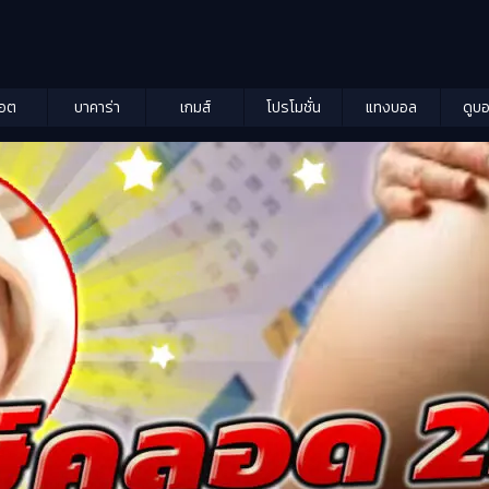
็อต
บาคาร่า
เกมส์
โปรโมชั่น
แทงบอล
ดูบ