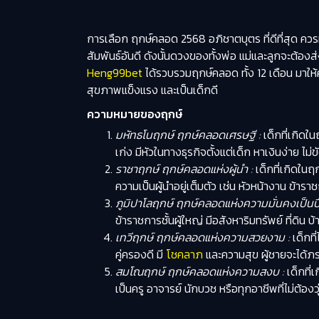
การเลือก ฤกษ์คลอด 2568 อภิชาตบุตร ที่ดีที่สุด ควรท
สัมพันธ์อันดี ดังนั้นดวงของทั้งพ่อ แม่และลูกจะต้องส
Heng99bet
ได้รวบรวมฤกษ์คลอด ทั้ง 12 เดือน มาให้
สุขภาพแข็งแรง และเป็นเด็กดี
ความหมายของฤกษ์
มหัทธโนฤกษ์ ฤกษ์คลอดเศรษฐี :
เด็กที่เกิดในฤ
เก่ง มีหัวในทางธุรกิจตั้งแต่เด็ก หาเงินง่าย
ราชาฤกษ์ ฤกษ์คลอดแห่งผู้นำ :
เด็กที่เกิดในฤ
ความเป็นผู้นำอยู่เต็มตัว เช่น หัวหน้างาน ข้
ภูมิปาโลฤกษ์ ฤกษ์คลอดแห่งความมั่นคงเป็นปึ
ข้าราชการชั้นผู้ใหญ่ มีอสังหาริมทรัพย์ ที่ดิน 
เทวีฤกษ์ ฤกษ์คลอดแห่งความสวยงาม :
เด็กที
คู่ครองดี มี
โชคลาภ
และความสุข ผู้ชายจะได้ภรร
สมโณฤกษ์ ฤกษ์คลอดแห่งความสงบ :
เด็กที
เป็นครู อาจารย์ นักบวช หรือทุกอาชีพที่ไม่ต้อง