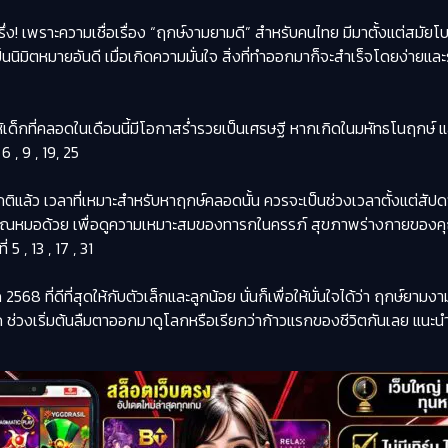
รึ่ง! เพราะความเชื่อเรื่อง “ฤกษ์งามยามดี” สำหรับคนไทย มีมาตั้งแต่สมั
็นนิมิตหมายอันดี เมื่อเกิดความมั่นใจ สิ่งที่ทำออกมาก็จะสำเร็จโดยง่ายและรา
ให้เด็กที่คลอดในเดือนนี้มีโอกาสร่ำรวยเป็นเศรษฐี หากเกิดในมหัทธโนฤกษ
 , 9 , 19, 25
ิแล้ว เวลาที่เหมาะสำหรับหาฤกษ์คลอดนั้น ควรจะเป็นช่วงเวลาตั้งแต่สัปดาห
ุณหมอด้วย เพื่อดูความเหมาะสมของทารกในครรภ์ สุขภาพร่างกายของคุณแ
 , 13 , 17 , 31
68 ที่ดีที่สุดให้กับตัวเล็กและลูกน้อย นั่นก็เพื่อให้มั่นใจได้ว่า ฤกษ์ยามงา
ช่วงเริ่มต้นลืมตาออกมาดูโลกหรือเรียกว่าก้าวแรกของชีวิตกันเลย แนะนำฤกษ