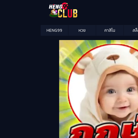
HENG99
หวย
คาสิโน
สล