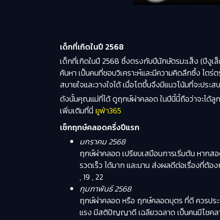
เด็กที่เกิดในปี 2568
เด็กที่เกิดในปี 2568 ซึ่งตรงกับปีนักษัตรมะเส็ง (ปีงูเ
ค้นหา เป็นคนที่ชอบวิเคราะห์และมีความคิดลึกซึ้ง ไตร
สบายใจและวางใจได้ เมื่อโตขึ้นจึงมีแนวโน้มที่จะประส
ดังนั้นคุณแม่ที่ได้ ดูฤกษ์ผ่าคลอด ในปีนี้นี้ถือว่าจะได
เพิ่มเติมที่นี่
ยูฟ่า365
เช็กฤกษ์คลอดครึ่งปีแรก
มกราคม 2568
ฤกษ์ผ่าคลอด เปรียบเสมือนการเริ่มต้น หากสอดคล
รวดเร็ว ได้มาก และนาน ส่งผลดีต่อเรื่องที่ต้อ
, 19 , 22
กุมภาพันธ์ 2568
ฤกษ์ผ่าคลอด หรือ ฤกษ์คลอดบุตร ที่ดี ควรป
แรง มีสติปัญญาดี เฉลียวฉลาด เป็นคนมีโชคลาภอย