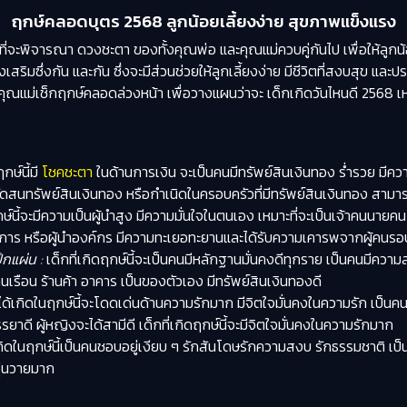
ฤกษ์คลอดบุตร 2568 ลูกน้อยเลี้ยงง่าย สุขภาพแข็งแรง
ี่จะพิจารณา ดวงชะตา ของทั้งคุณพ่อ และคุณแม่ควบคู่กันไป เพื่อให้ลูกน้อ
่งเสริมซึ่งกัน และกัน ซึ่งจะมีส่วนช่วยให้ลูกเลี้ยงง่าย มีชีวิตที่สงบสุข 
คุณแม่เช็กฤกษ์คลอดล่วงหน้า เพื่อวางแผนว่าจะ เด็กเกิดวันไหนดี 2568 เห
กษ์นี้มี
โชคชะตา
ในด้านการเงิน จะเป็นคนมีทรัพย์สินเงินทอง ร่ำรวย มีคว
 ไม่ขัดสนทรัพย์สินเงินทอง หรือกำเนิดในครอบครัวที่มีทรัพย์สินเงินทอง ส
กษ์นี้จะมีความเป็นผู้นำสูง มีความมั่นใจในตนเอง เหมาะที่จะเป็นเจ้าคนนายค
าราชการ หรือผู้นำองค์กร มีความทะเยอทะยานและได้รับความเคารพจากผู้คนรอ
กแผ่น :
เด็กที่เกิดฤกษ์นี้จะเป็นคนมีหลักฐานมั่นคงดีทุกราย เป็นคนมีความส
บ้านเรือน ร้านค้า อาคาร เป็นของตัวเอง มีทรัพย์สินเงินทองดี
่ได้เกิดในฤกษ์นี้จะโดดเด่นด้านความรักมาก มีจิตใจมั่นคงในความรัก เป็นคน
ยาดี ผู้หญิงจะได้สามีดี เด็กที่เกิดฤกษ์นี้จะมีจิตใจมั่นคงในความรักมาก
่เกิดในฤกษ์นี้เป็นคนชอบอยู่เงียบ ๆ รักสันโดษรักความสงบ รักธรรมชาติ เ
วุ่นวายมาก