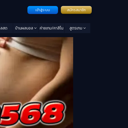
เข้าสู่ระบบ
สมัครสมาชิก
อลสด
บ้านผลบอล
ค่ายเกม/คาสิโน
สูตรเกม