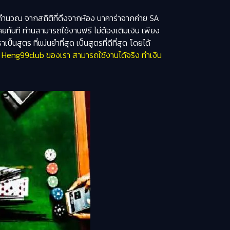
รคำนวณ จากสถิติที่ดึงจากห้อง บาคาร่าจากค่าย SA
ันที ท่านสามารถใช้งานฟรี ไม่ต้องเติมเงิน เพียง
ูตร ที่แม่นยำที่สุด เป็นสูตรที่ดีที่สุด โดยได้
บ Heng99club ของเรา สามารถใช้งานได้จริง ทำเงิน