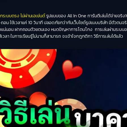
ะบบตรง ไม่ผ่านเอเย่นต์
รูปแบบของ All In One การันตีเล่นได้จ่ายจริง1
 ใช้เวลาแค่ 10 วินาที ปลอดภัยกว่ากับเว็บไซต์รูปแบบบริษัท มีตัวตนจริ
ยใจแน่นอน ฝากถอนด้วยตนเอง หมดปัญหาการโดนโกง การเล่นผ่านระบบออนไล
ะใช้เวลา ในการเรียนรู้ไม่นานก็สามารถ จะเข้าใจกฎกติกา วิธีการเล่นได้แล้ว