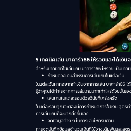
5 เทคนิคเล่น บาคาร่า66 ให้รวยและได้เงินจ
สำหรับเทคนิคที่ใช้เล่นเกม
บาคาร่า66
ให้รวย เป็นเทคนิ
กำหนดวงเงินสำหรับการเล่นเกมในแต่ละวัน
ในแต่ละวันหากอยากทำเงินจากการเล่น
บาคาร่า66
ได้
รู้ว่าคุณได้กำไรจากการเล่นเกมมากเท่าไหร่ด้วยนั่นเอ
เล่นเกมในแต่ละรอบด้วยวินัยที่เคร่งครัด
ในแต่ละรอบคุณจะต้องมีการกำหนดการใช้เงิน สูตรต่าง
การเล่นเกมก็จะมากยิ่งขึ้นเอง
จดข้อมูลต่าง ๆ ในการเล่นให้ครบถ้วน
การจดบันทึกข้อมูลจำนวนเงินที่ใช้วางเดิมพันและ