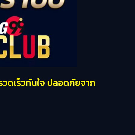
รวดเร็วทันใจ ปลอดภัยจาก