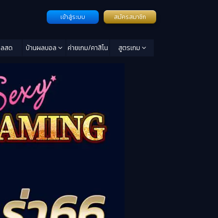
เข้าสู่ระบบ
สมัครสมาชิก
อลสด
บ้านผลบอล
ค่ายเกม/คาสิโน
สูตรเกม