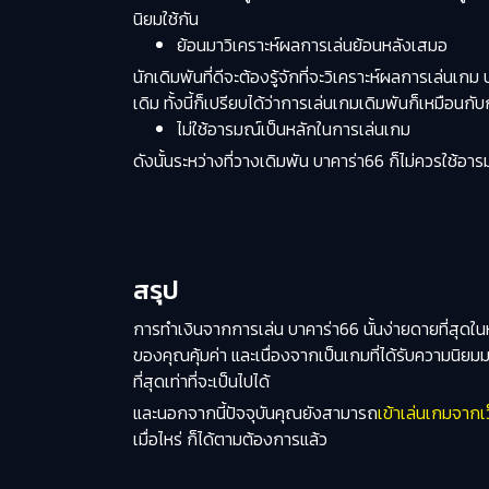
นิยมใช้กัน
ย้อนมาวิเคราะห์ผลการเล่นย้อนหลังเสมอ
นักเดิมพันที่ดีจะต้องรู้จักที่จะวิเคราะห์ผลการเล่นเกม
เดิม ทั้งนี้ก็เปรียบได้ว่าการเล่นเกมเดิมพันก็เหมือน
ไม่ใช้อารมณ์เป็นหลักในการเล่นเกม
ดังนั้นระหว่างที่วางเดิมพัน
บาคาร่า66
ก็ไม่ควรใช้อา
สรุป
การทำเงินจากการเล่น บาคาร่า66 นั้นง่ายดายที่สุดใน
ของคุณคุ้มค่า และเนื่องจากเป็นเกมที่ได้รับความนิย
ที่สุดเท่าที่จะเป็นไปได้
และนอกจากนี้ปัจจุบันคุณยังสามารถ
เข้าเล่นเกมจาก
เมื่อไหร่ ก็ได้ตามต้องการแล้ว