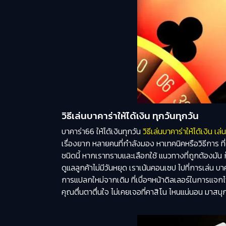
วิธีเล่นบาคาร่าให้ได้เงิน ทุกวันทุกวัน
บาคาร่า66 ให้ได้เงินทุกวัน
วิธีเล่นบาคาร่าให้ได้เงิน เล
เรื่องยาก หลายคนที่กำลังมอง หาเทคนิคหรือวิธีการ ที่จ
ชนิดนี้ หากเราทราบและเลือกใช้ แนวทางที่ถูกต้องมัน 
ดูแลลูกค้าไม่มีวันหยุด เราเน้นคอนเซป ไปที่การเล่น บา
การแปลกใหม่จากเดิม ที่เบื่อๆหน้าดิลเลอร์ในการแจกไพ
คุณตื่นตาตื่นใจ ไม่เคยเจอที่คาสิโน ไหนแน่นอน มาสนุ