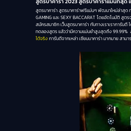
สูตรบาคาร่า 2023 สูตรบาคาร่าแม่นที่สุด 
สูตรบาคาร่า สูตรบาคาร่าฟรีแม่นๆ พัฒนาใหม่ล่าสุด 
GAMING และ SEXY BACCARAT โดยอัตโนมัติ สูตรจะแสด
สมัครสมาชิก เว็บสูตรบาคาร่า กับทางเราเราการันตี ได
ทดลองสูตร แล้วว่ามีความแม่นยำสูงสุดถึง 99.99% 
ได้จริง
การันตีจากเหล่า เซียนบาคาร่า มากมาย สามารถ