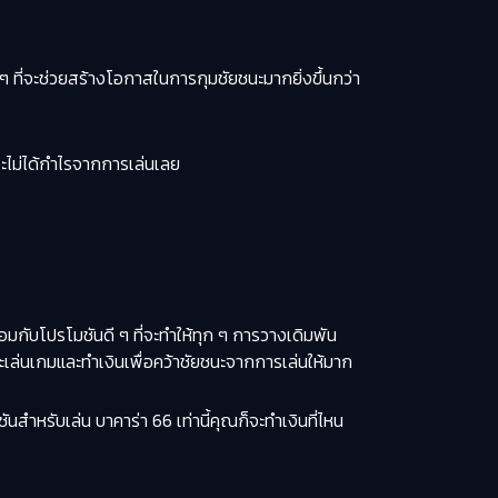
 ที่จะช่วยสร้างโอกาสในการกุมชัยชนะมากยิ่งขึ้นกว่า
ะไม่ได้กำไรจากการเล่นเลย
อมกับโปรโมชันดี ๆ ที่จะทำให้ทุก ๆ การวางเดิมพัน
ะเล่นเกมและทำเงินเพื่อคว้าชัยชนะจากการเล่นให้มาก
สำหรับเล่น บาคาร่า 66 เท่านี้คุณก็จะทำเงินที่ไหน