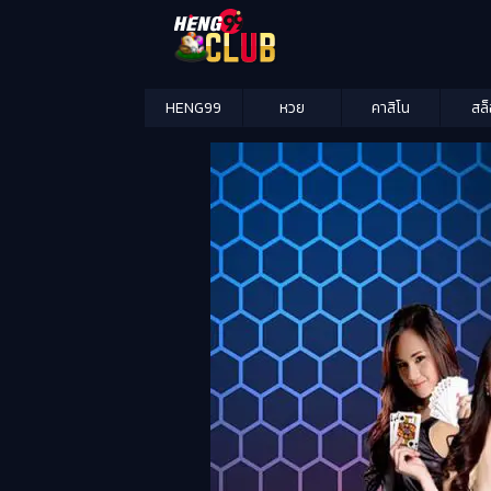
HENG99
หวย
คาสิโน
สล