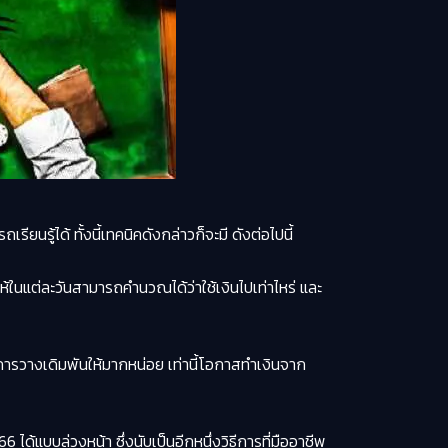
รียนรู้ได้ ทั้งนี้เทคนิคดังกล่าวก็จะมี ดังต่อไปนี้
ห้ในแต่ละวันสามารถคำนวณได้ว่าใช้เงินไปเท่าไหร่ และ
การวางเดิมพันให้มากหน่อย เท่านี้โอกาสทำเงินจาก
า66
ได้แบบล่วงหน้า ซึ่งนับเป็นอีกหนึ่งวิธีการที่มืออาชีพ