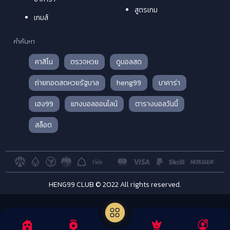
สูตรเกม
เกมส์
คำค้นหา
คาสิโน
ตรวจหวย
ดูบอลสด
ถ่ายทอดสดหวยรัฐบาล
heng99
บาคาร่า
เฮง99
แทงบอลออนไลน์
ตารางบอลวันนี้
สล็อต
HENG99 CLUB © 2022 All rights reserved.