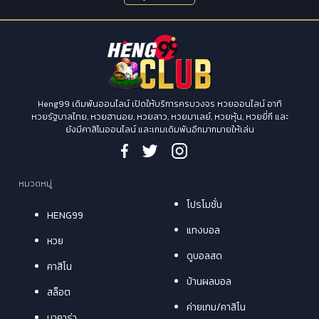
Heng99 เดิมพันออนไลน์ เปิดให้บริการครบวงจร หวยออนไลน์ อาทิ
หวยรัฐบาลไทย, หวยฮานอย, หวยลาว, หวยมาเลย์, หวยหุ้น, หวยยี่กี และ
ยังมีคาสิโนออนไลน์ และเกมเดิมพันอีกมากมายให้เล่น
หมวดหมู่
โปรโมชั่น
HENG99
แทงบอล
หวย
ดูบอลสด
คาสิโน
บ้านผลบอล
สล็อต
ค่ายเกม/คาสิโน
บาคาร่า