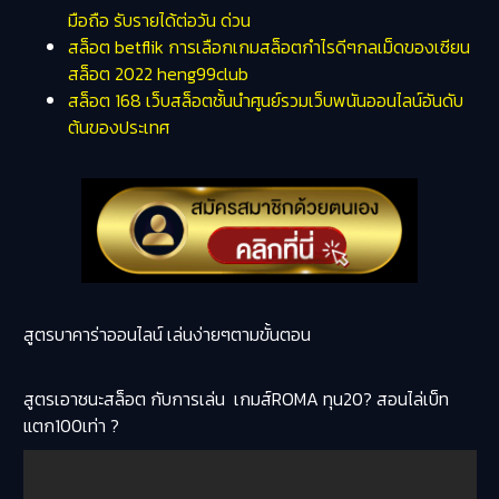
มือถือ รับรายได้ต่อวัน ด่วน
สล็อต betflik การเลือกเกมสล็อตกำไรดีๆกลเม็ดของเซียน
สล็อต 2022 heng99club
สล็อต 168 เว็บสล็อตชั้นนำศูนย์รวมเว็บพนันออนไลน์อันดับ
ต้นของประเทศ
สูตรบาคาร่าออนไลน์ เล่นง่ายๆตามขั้นตอน
สูตรเอาชนะสล็อต กับการเล่น เกมส์ROMA ทุน20? สอนไล่เบ็ท
แตก100เท่า
?