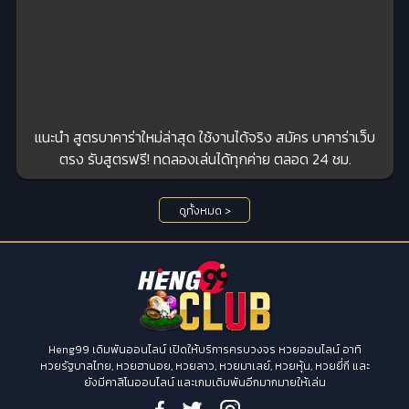
แนะนำ สูตรบาคาร่าใหม่ล่าสุด ใช้งานได้จริง สมัคร บาคาร่าเว็บ
ตรง รับสูตรฟรี! ทดลองเล่นได้ทุกค่าย ตลอด 24 ชม.
ดูทั้งหมด >
Heng99 เดิมพันออนไลน์ เปิดให้บริการครบวงจร หวยออนไลน์ อาทิ
หวยรัฐบาลไทย, หวยฮานอย, หวยลาว, หวยมาเลย์, หวยหุ้น, หวยยี่กี และ
ยังมีคาสิโนออนไลน์ และเกมเดิมพันอีกมากมายให้เล่น