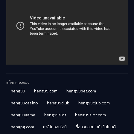
แท็กที่เกี่ยวข้อง
heng99
heng99.com
heng99bet.com
heng99casino
heng99club
heng99club.com
heng99game
heng99slot
heng99slot.com
hengpg.com
คาสิโนออนไลน์
ซื้อหวยออนไลน์ เว็บไหนดี