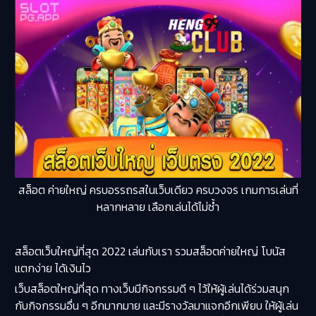
สล็อต ค่ายใหญ่ ครบอรรถรสในเว็บเดียว ครบวงจร เกมการเล่นที่
หลากหลาย เลือกเล่นได้ไม่ซ้ำ
สล็อตเว็บใหญ่ที่สุด 2022 เล่นกับเรา รวมสล็อตค่ายใหญ่ โบนัส
แตกง่าย ได้เงินไว
เว็บสล็อตใหญ่ที่สุด ทางเว็บมีกิจกรรมดี ๆ ไว้ให้ผู้เล่นได้ร่วมสนุก
กับกิจกรรมอื่น ๆ อีกมากมาย และมีรางวัลมาแจกอีกเพียบ ให้ผู้เล่น