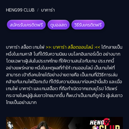
HENG99 CLUB
บาคาร่า
สมัครรับเครดิตฟรี
ดูบอลสด
วิธีรับเครดิตฟรี
บาคาร่า สล็อต
เกมไพ่
>>: บาคาร่า สล็อตออนไลน์ :<<
ได้กลายเป็น
หนึ่งในเกมคาสิ โนที่ได้รับความนิยม บนโลกอินเทอร์เน็ต อย่างมาก
โดยเฉพาะผู้เล่นในประเทศไทย ที่ให้ความสนใจกับเกม ประเภทนี้
อย่างแพร่หลาย หนึ่งในเหตุผลที่ทำให้ เกมออนไลน์ เป็นเกมไพ่ที่
สามารถ เข้าถึงคนไทยได้อย่างง่ายดายคือ เป็นเกมที่มีวิธีการเล่น
คล้ายกับเกมไพ่ป๊อกเด้ง ที่ได้รับความนิยมมาก่อนหน้านี้แล้ว และเมื่อ
เกมไพ่ บาคาร่า และเกมสล็อต ที่ถือกำเนิดจากแถบยุโรป ได้แพร่
กระจายในหมู่ผู้เล่นชาวไทยมากขึ้น ก็พบว่าเป็นเกมที่ถูกใจ ผู้เล่นชาว
ไทยเป็นอย่างมาก