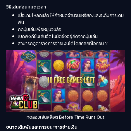
วิธีเล่นก่อนหมดเวลา
เมื่อเกมโหลดแล้ว ให้กำหนดจำนวนเหรียญและระดับการเดิม
พัน
กดปุ่มเล่นเพื่อหมุนวงล้อ
เปิดฟังก์ชั่นเล่นอัตโนมัติซึ่งอยู่ถัดจากปุ่มเล่น
สามารถดูตารางการจ่ายเงินได้โดยคลิกที่ไอคอน ‘i’
ทดลองเล่นสล็อต Before Time Runs Out
ขนาดเดิมพันและการชนะการจ่ายเงิน