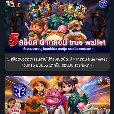
5 สล็อตยอดฮิต! เล่นง่ายไม่ต้องเปิดบัญชี ฝากถอน true wallet
เว็บตรง 888pg แตกปุ๊บ ถอนปั๊บ รวยทันตา !!