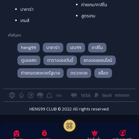
ค่ายเกม/คาสิโน
บาคาร่า
สูตรเกม
เกมส์
คำค้นหา
heng99
บาคาร่า
เฮง99
คาสิโน
ดูบอลสด
ตารางบอลวันนี้
แทงบอลออนไลน์
ถ่ายทอดสดหวยรัฐบาล
ตรวจหวย
สล็อต
HENG99 CLUB © 2022 All rights reserved.