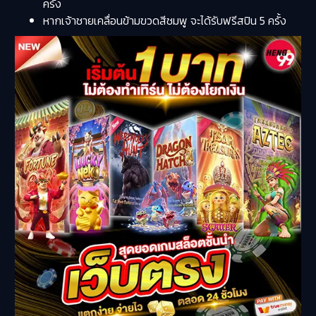
ครั้ง
หากเจ้าชายเคลื่อนข้ามขวดสีชมพู จะได้รับฟรีสปิน 5 ครั้ง