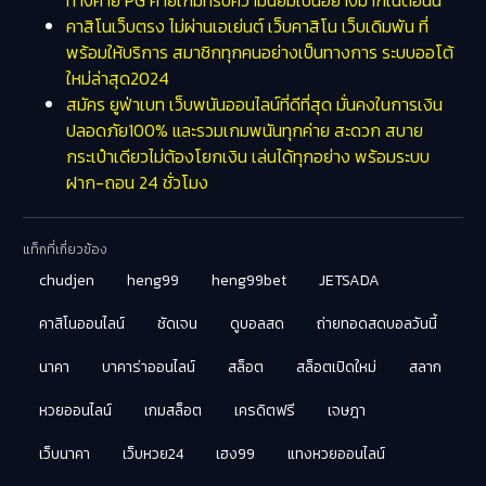
ทางค่าย PG ค่ายเกมที่รับความนิยมเป็นอย่างมากในตอนนี้
คาสิโนเว็บตรง ไม่ผ่านเอเย่นต์ เว็บคาสิโน เว็บเดิมพัน ที่
พร้อมให้บริการ สมาชิกทุกคนอย่างเป็นทางการ ระบบออโต้
ใหม่ล่าสุด2024
สมัคร ยูฟ่าเบท เว็บพนันออนไลน์ที่ดีที่สุด มั่นคงในการเงิน
ปลอดภัย100% และรวมเกมพนันทุกค่าย สะดวก สบาย
กระเป๋าเดียวไม่ต้องโยกเงิน เล่นได้ทุกอย่าง พร้อมระบบ
ฝาก-ถอน 24 ชั่วโมง
แท็กที่เกี่ยวข้อง
chudjen
heng99
heng99bet
JETSADA
คาสิโนออนไลน์
ชัดเจน
ดูบอลสด
ถ่ายทอดสดบอลวันนี้
นาคา
บาคาร่าออนไลน์
สล็อต
สล็อตเปิดใหม่
สลาก
หวยออนไลน์
เกมสล็อต
เครดิตฟรี
เจษฎา
เว็บนาคา
เว็บหวย24
เฮง99
แทงหวยออนไลน์