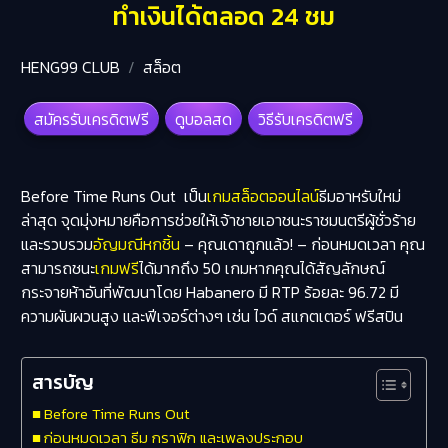
ทำเงินได้ตลอด 24 ชม
HENG99 CLUB
สล็อต
สมัครรับเครดิตฟรี
ดูบอลสด
วิธีรับเครดิตฟรี
Before Time Runs Out เป็น
เกมสล็อตออนไลน์
ธีมอาหรับใหม่
ล่าสุด จุดมุ่งหมายคือการช่วยให้เจ้าชายเอาชนะราชมนตรีผู้ชั่วร้าย
และรวบรวม
อัญมณีหกชิ้น
– คุณเดาถูกแล้ว! – ก่อนหมดเวลา คุณ
สามารถชนะ
เกมฟรี
ได้มากถึง 50 เกมหากคุณได้สัญลักษณ์
กระจายห้าอันที่พัฒนาโดย Habanero มี RTP ร้อยละ 96.72 มี
ความผันผวนสูง และฟีเจอร์ต่างๆ เช่น ไวด์ สแกตเตอร์ ฟรีสปิน
สารบัญ
Before Time Runs Out
ก่อนหมดเวลา ธีม กราฟิก และเพลงประกอบ