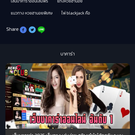
เล่นบาคาร่าออนไลน์ฟรี
แทงหวยฮานอย
แนวทาง หวยฮานอยพิเศษ
ไพ่ blackjack คือ
Share
บาคาร่า