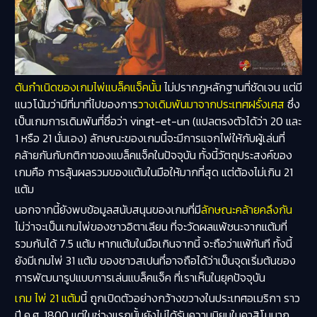
ต้นกำเนิดของเกมไพ่แบล็คแจ็คนั้น
ไม่ปรากฏหลักฐานที่ชัดเจน แต่มี
แนวโน้มว่ามีที่มาที่ไปของการ
วางเดิมพันมาจากประเทศฝรั่งเศส
ซึ่ง
เป็นเกมการเดิมพันที่ชื่อว่า vingt-et-un (แปลตรงตัวได้ว่า 20 และ
1 หรือ 21 นั่นเอง) ลักษณะของเกมนี้จะมีการแจกไพ่ให้กับผู้เล่นที่
คล้ายกันกับกติกาของแบล็คแจ็คในปัจจุบัน ทั้งนี้วัตถุประสงค์ของ
เกมคือ การลุ้นผลรวมของแต้มในมือให้มากที่สุด แต่ต้องไม่เกิน 21
แต้ม
นอกจากนี้ยังพบข้อมูลสนับสนุนของเกมที่มี
ลักษณะคล้ายคลึงกัน
ไม่ว่าจะเป็นเกมไพ่ของชาวอิตาเลียน ที่จะวัดผลแพ้ชนะจากแต้มที่
รวมกันได้ 7.5 แต้ม หากแต้มในมือเกินจากนี้ จะถือว่าแพ้ทันที ทั้งนี้
ยังมีเกมไพ่ 31 แต้ม ของชาวสเปนที่อาจถือได้ว่าเป็นจุดเริ่มต้นของ
การพัฒนารูปแบบการเล่นแบล็คแจ็ค ที่เราเห็นในยุคปัจจุบัน
เกม ไพ่ 21 แต้ม
นี้ ถูกเปิดตัวอย่างกว้างขวางในประเทศอเมริกา ราว
ปี ค.ศ. 1800 แต่ในช่วงแรกนั้นยังไม่ได้รับความนิยมในคาสิโนมาก