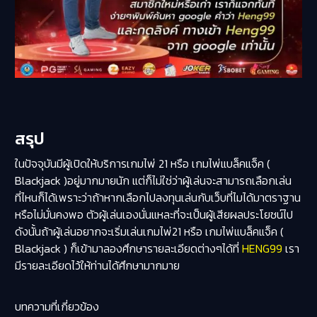
สรุป
ในปัจจุบันมีผู้เปิดให้บริการเกมไพ่ 21 หรือ เกมไพ่แบล็คแจ็ค (
Blackjack )อยู่มากมายนัก แต่ก็ไม่ใช่ว่าผู้เล่นจะสามารถเลือกเล่น
ที่ไหนก็ได้เพราะว่าถ้าหากเลือกไปลงทุนเล่นกับเว็บที่ไมได้มาตราฐาน
หรือไม่มั่นคงพอ ตัวผู้เล่นเองนั่นแหละที่จะเป็นผู้เสียผลประโยชน์ไป
ดังนั้นถ้าผู้เล่นอยากจะเริ่มเล่นเกมไพ่21 หรือ เกมไพ่แบล็คแจ็ค (
Blackjack ) ก็เข้ามาลองศึกษารายละเอียดต่างๆได้ที่
HENG99
เรา
มีรายละเอียดไว้ให้ท่านได้ศึกษามากมาย
บทความที่เกี่ยวข้อง