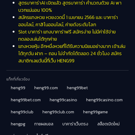
สูตรบาคาร่าAI เปิดแล้ว สูตรบาคาร่า คำนวณด้วย Ai พา
บวกแน่นอน 100%
สมัครแทงหวย หวยงวดนี้ 1 เมษายน 2566 และ บาคาร่า
ออนไลน์, คาสิโนออนไลน์, ค่ายดังระดับโลก
Slot บาคาร่า แทงบาคาร่าฟรี สมัครง่าย ไม่มีค่าใช้จ่าย
ทดลองเล่นได้ทุกค่าย
แทงหวยหุ้น อีกหนึ่งหวยที่ได้รับความนิยมอย่างมาก เข้าเล่น
ได้ทุกวัน ฝาก – ถอน ไม่จำกัดได้ตลอด 24 ชั่วโมง สมัคร
สมาชิกเลยวันนี้ที่เว็บ HENG99
แท็กที่เกี่ยวข้อง
heng99
heng99.com
heng99bet
heng99bet.com
heng99casino
heng99casino.com
heng99club
heng99club.com
heng99game
hengpg
ทายผลบอล
บาคาร่าเว็บตรง
สล็อตเปิดใหม่