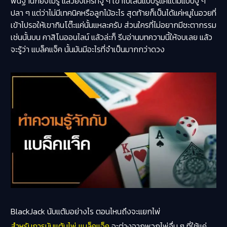
พื้นฐานก็ยังไม่รู้ แล้วยิ่งใครที่จู่ ๆ เข้าไปเล่นแบบรู้แค่แต้มแบบงู ๆ
ปลา ๆ แต่ว่าไม่มีเทคนิคหรือลูกไม้อะไร สุดท้ายก็เป็นได้แค่หมูในอวยที่
เข้าไปรอให้เขากินโต๊ะแค่นั้นแหละครับ ส่วนใครที่ไม่อยากมีชะตากรรม
เช่นนั้นบน คาสิโนออนไลน์ แล้วล่ะก็ รีบอ่านบทความนี้ให้จบเลย แล้ว
จะรู้ว่า แบล็คแจ็ค นั้นมันมีอะไรที่จำเป็นมากกว่าดวง
BlackJack นับแต้มอย่างไร ตอนไหนถึงจะแยกไพ่
สำหรับการนับแต้มไพ่ แบล็คแจ็ค
จะต่างจากพวกไพ่อื่น ๆ ที่ใช้แค่