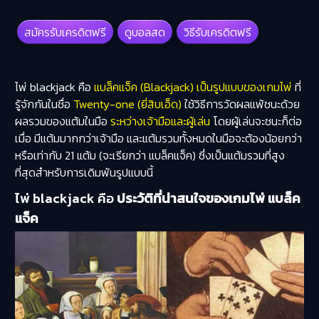
สมัครรับเครดิตฟรี
ดูบอลสด
วิธีรับเครดิตฟรี
ไพ่ blackjack คือ
แบล็คแจ็ค (Blackjack) เป็นรูปแบบของเกมไพ่
ที่
รู้จักกันในชื่อ
Twenty-one (ยี่สิบเอ็ด)
ใช้วิธีการวัดผลแพ้ชนะด้วย
ผลรวมของแต้มในมือ
ระหว่างเจ้ามือและผู้เล่น
โดยผู้เล่นจะชนะก็ต่อ
เมื่อ มีแต้มมากกว่าเจ้ามือ และแต้มรวมทั้งหมดในมือจะต้องน้อยกว่า
หรือเท่ากับ 21 แต้ม (จะเรียกว่า แบล็คแจ็ค) ซึ่งเป็นแต้มรวมที่สูง
ที่สุดสำหรับการเดิมพันรูปแบบนี้
ไพ่ blackjack คือ
ประวัติที่น่าสนใจของเกมไพ่ แบล็ค
แจ็ค