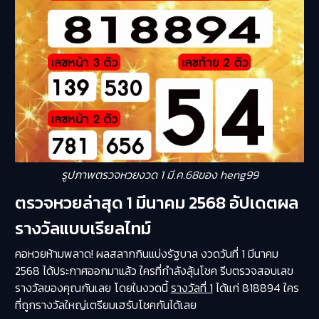
รูปภาพตรวจหวยงวด 1 มี.ค.68ของ heng99
ตรวจหวยล่าสุด 1 มีนาคม 2568 อัปเดตผล
รางวัลแบบเรียลไทม์
คอหวยห้ามพลาด! ผลสลากกินแบ่งรัฐบาล งวดวันที่ 1 มีนาคม
2568 ได้ประกาศออกมาแล้ว ใครที่กำลังลุ้นโชค รีบตรวจสอบเลข
รางวัลของคุณกันเลย โดยในงวดนี้
รางวัลที่ 1
ได้แก่ 818894 ใคร
ที่ถูกรางวัลใหญ่เตรียมเฮรับโชคกันได้เลย