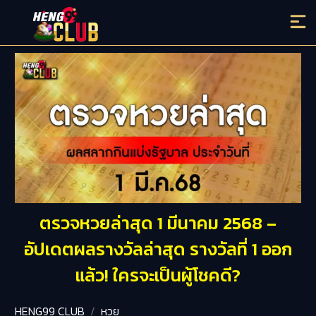
ตรวจหวยล่าสุด 1 มีนาคม 2568 –
อัปเดตผลรางวัลล่าสุด รางวัลที่ 1 ออก
แล้ว! ใครจะเป็นผู้โชคดี?
HENG99 CLUB
หวย