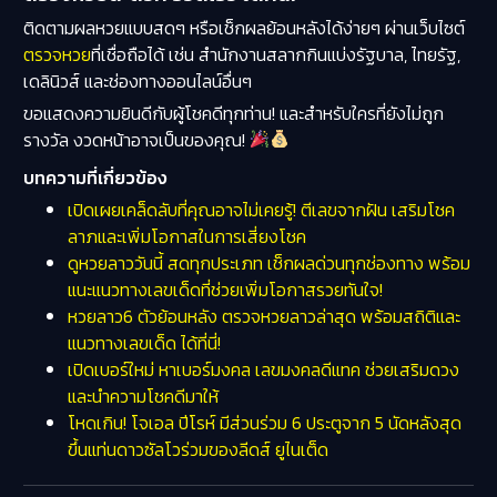
ติดตามผลหวยแบบสดๆ หรือเช็กผลย้อนหลังได้ง่ายๆ ผ่านเว็บไซต์
ตรวจหวย
ที่เชื่อถือได้ เช่น สำนักงานสลากกินแบ่งรัฐบาล, ไทยรัฐ,
เดลินิวส์ และช่องทางออนไลน์อื่นๆ
ขอแสดงความยินดีกับผู้โชคดีทุกท่าน! และสำหรับใครที่ยังไม่ถูก
รางวัล งวดหน้าอาจเป็นของคุณ!
บทความที่เกี่ยวข้อง
เปิดเผยเคล็ดลับที่คุณอาจไม่เคยรู้! ตีเลขจากฝัน เสริมโชค
ลาภและเพิ่มโอกาสในการเสี่ยงโชค
ดูหวยลาววันนี้ สดทุกประเภท เช็กผลด่วนทุกช่องทาง พร้อม
แนะแนวทางเลขเด็ดที่ช่วยเพิ่มโอกาสรวยทันใจ!
หวยลาว6 ตัวย้อนหลัง ตรวจหวยลาวล่าสุด พร้อมสถิติและ
แนวทางเลขเด็ด ได้ที่นี่!
เปิดเบอร์ใหม่ หาเบอร์มงคล เลขมงคลดีแทค ช่วยเสริมดวง
และนำความโชคดีมาให้
โหดเกิน! โจเอล ปีโรห์ มีส่วนร่วม 6 ประตูจาก 5 นัดหลังสุด
ขึ้นแท่นดาวซัลโวร่วมของลีดส์ ยูไนเต็ด