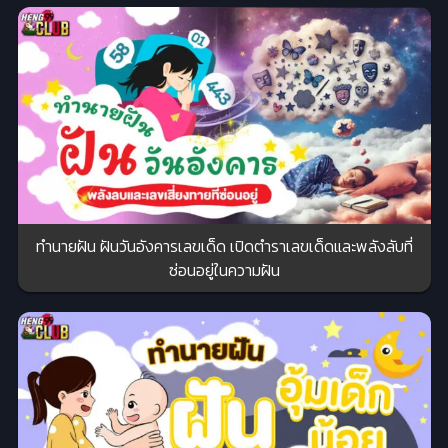
ทำนายฝัน ฝันวันอังคารเลขเด็ด เปิดตำราเลขเด็ดและพลังลับที่
ซ่อนอยู่ในความฝัน