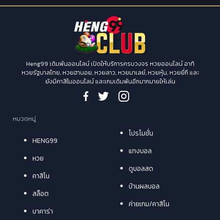
Heng99 เดิมพันออนไลน์ เปิดให้บริการครบวงจร หวยออนไลน์ อาทิ
หวยรัฐบาลไทย, หวยฮานอย, หวยลาว, หวยมาเลย์, หวยหุ้น, หวยยี่กี และ
ยังมีคาสิโนออนไลน์ และเกมเดิมพันอีกมากมายให้เล่น
หมวดหมู่
โปรโมชั่น
HENG99
แทงบอล
หวย
ดูบอลสด
คาสิโน
บ้านผลบอล
สล็อต
ค่ายเกม/คาสิโน
บาคาร่า