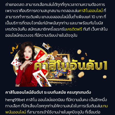
ถ่ายทอดสด สามารถเลือกเล่นได้ทุกที่ทุกเวลาตามความต้องการ
เพราะเราคือบริการความสนุกสนาน ทดลองเล่น
คาสิโนออนไลน์
ที่
สามารถทำการเดิมพัน แทงบอลออนไลน์ขั้นต่ำเพียงแค่ 10 บาท ที่
เป็นบริการที่ตอบโจทย์แก่นักพนันทุกท่าน และมาพร้อมกับโบนัส
เครดิตเงินคืน สมัครสมาชิกครั้งแรกรับ
เครดิตฟรี
ทันที เว็บคาสิโน
ออนไลน์ครบวงจร ที่มีความเรียบง่ายในปัจจุบัน
คาสิโนออนไลน์อันดับ1 ระบบทันสมัย ครบทุกเกมดัง
heng99bet คาสิโน ออนไลน์ยอดนิยม ที่มีความมั่นคง เป็นอีกหนึ่ง
ทางเลือก ที่นักเสี่ยงโชคทุกท่านให้ความสนใจในการเริ่มต้นเล่น
เกม
พนันออนไลน์
ที่สามารถเข้าใช้งานง่ายในยุคปัจจุบัน ที่เชื่อมต่อ