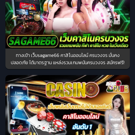
ทางเข้า เว็บsagame66 คาสิโนออนไลน์ ครบวงจร มั่นคง
ปลอดภัย ได้มาตรฐาน แหล่งรวมเกมพนันครบวงจร สมัครฟรี!