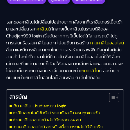
โลกของคาสิโนได้เปลี่ยนไปอย่างมากหลังจากที่เราอินเทอร์เน็ตเข้า
มาและเปลี่ยนโลก
คาสิโน
ให้กลายเป็นคาสิโนในระบบดิจิตอล
Chudjen999 login เริ่มต้นจากการมีเว็บไซต์ให้สามารถเข้าไปดู
การเล่นหรือเล่นคาสิโนสด ๆ ไปจนถึงการสร้าง
เกมคาสิโนออนไลน์
ขึ้นมาและมีการพัฒนาเกมใหม่ ๆ และสร้างกราฟฟิคดึงดูดใจผู้เล่น
จากทั่วโลกได้ในเวลาไม่กี่ปีเท่านั้น ซึ่งเกมคาสิโนออนไลน์มีให้เลือก
เล่นเยอะขึ้นแต่บางเกมก็ต้องใช้สมองมากเสียหน่อยหลายคนอาจจะ
ไม่ชอบก็มีเช่นกัน ดังนั้นเราจึงอยากแนะนำเ
กมคาสิโน
ที่เล่นง่าย ๆ
กัน แนะนำเกมคาสิโนออนไลน์เล่นเพลิน ๆ เล่นได้ทั้งวัน
สารบัญ
เว็บ คาสิโน Chudjen999 login
คาสิโนออนไลน์อันดับ1 ระบบทันสมัย ครบทุกเกมดัง
ค่ายคาสิโนออนไลน์ เล่นได้ตลอด 24 ชม.
เกมคาสิโนออนไลน์ อะไรบ้างที่สามารถเล่นได้เงินจริง