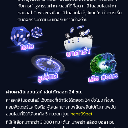
กับการทำธุรกรรมฝาก-ถอนที่ดีที่สุด คาสิโนออนไลน์ฝาก
ถอนออโต้ เพราะเราคือคาสิโนออนไลน์รูปแบบใหม่ ในการเริ่ม
ต้นกิจกรรมความบันเทิงกับเราอย่างง่าย
ค่ายคาสิโนออนไลน์ เล่นได้ตลอด 24 ชม.
ค่ายคาสิโนออนไลน์ เว็บตรงที่เข้าถึงได้ตลอด 24 ชั่วโมง ทั้งบน
คอมพิวเตอร์และมือถือ ผู้เล่นสามารถเพลิดเพลินไปกับเกมพนัน
ออนไลน์ที่มีให้เลือกถึง 5 หมวดหมู่บน
heng99bet
ที่มีให้เลือกมากกว่า 3,000 เกม ได้แก่ บาคาร่า สล็อต บอล หวย