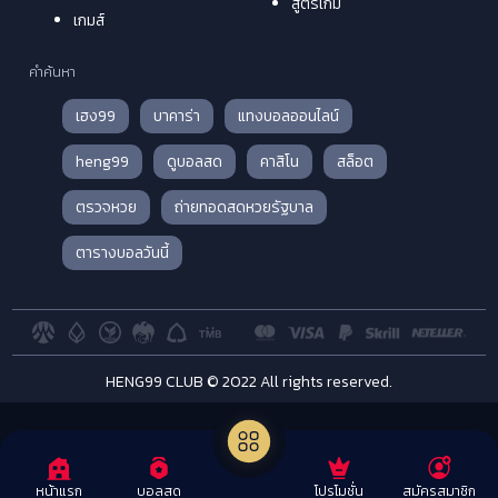
สูตรเกม
เกมส์
คำค้นหา
เฮง99
บาคาร่า
แทงบอลออนไลน์
heng99
ดูบอลสด
คาสิโน
สล็อต
ตรวจหวย
ถ่ายทอดสดหวยรัฐบาล
ตารางบอลวันนี้
HENG99 CLUB © 2022 All rights reserved.
โปรโมชั่น
สมัครสมาชิก
หน้าแรก
บอลสด