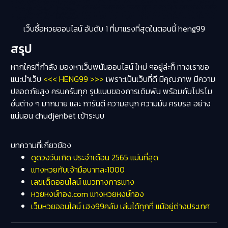
เว็บซื้อหวยออนไลน์ อันดับ 1 ที่มาแรงที่สุดในตอนนี้ heng99
สรุป
หากใครที่กำลัง มองหาเว็บพนันออนไลน์ ใหม่ ๆอยู่ล่ะก็ ทางเราขอ
แนะนำเว็บ
<<< HENG99 >>>
เพราะเป็นเว็บที่ดี มีคุณภาพ มีความ
ปลอดภัยสูง ครบครันทุก รูปแบบของการเดิมพัน พร้อมกับโปรโม
ชั่นต่าง ๆ มากมาย และ การันตี ความสนุก ความมัน ครบรส อย่าง
แน่นอน chudjenbet เข้าระบบ
บทความที่เกี่ยวข้อง
ดูดวงวันเกิด ประจำเดือน 2565 แม่นที่สุด
แทงหวยกับเจ้ามือบาทละ1000
เลขเด็ดออนไลน์ แนวทางการแทง
หวยหงษ์ทอง.com แทงหวยหงษ์ทอง
เว็บหวยออนไลน์ เฮง99คลับ เล่นได้ทุกที่ แม้อยู่ต่างประเทศ