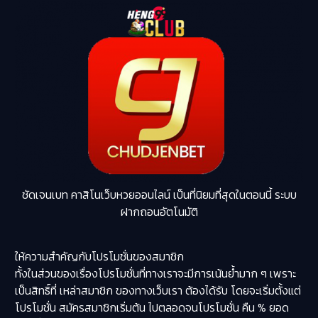
ชัดเจนเบท คาสิโนเว็บหวยออนไลน์ เป็นที่นิยมที่สุดในตอนนี้ ระบบ
ฝากถอนอัตโนมัติ
ให้ความสำคัญกับโปรโมชั่นของสมาชิก
ทั้งในส่วนของเรื่องโปรโมชั่นที่ทางเราจะมีการเน้นย้ำมาก ๆ เพราะ
เป็นสิทธิ์ที่ เหล่าสมาชิก ของทางเว็บเรา ต้องได้รับ โดยจะเริ่มตั้งแต่
โปรโมชั่น สมัครสมาชิกเริ่มต้น ไปตลอดจนโปรโมชั่น คืน % ยอด