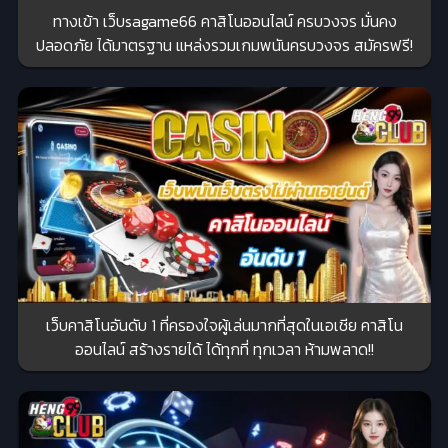
ทางเข้า เว็บsagame66 คาสิโนออนไลน์ ครบวงจร มั่นคง
ปลอดภัย ได้มาตรฐาน แหล่งรวมเกมพนันครบวงจร สมัครฟรี!
เว็บคาสิโนอันดับ 1 ที่ครองใจผู้เล่นมากที่สุดในเอเชีย คาสิโน
ออนไลน์ สร้างรายได้ ได้ทุกที่ ทุกเวลา ห้ามพลาด!!