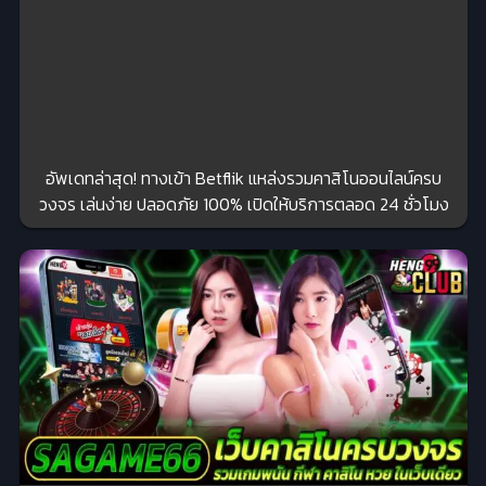
อัพเดทล่าสุด! ทางเข้า Betflik แหล่งรวมคาสิโนออนไลน์ครบ
วงจร เล่นง่าย ปลอดภัย 100% เปิดให้บริการตลอด 24 ชั่วโมง