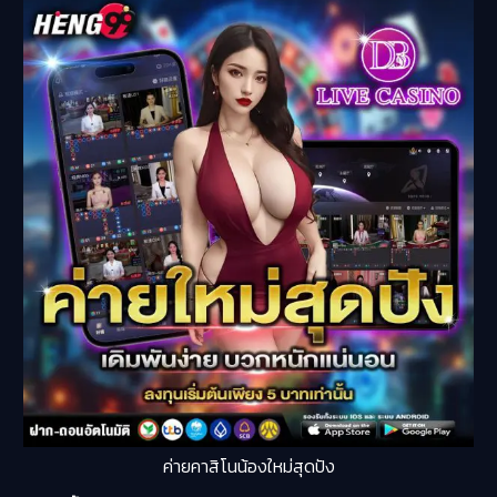
ค่ายคาสิโนน้องใหม่สุดปัง