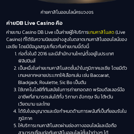
ค่ายคาสิโนออนไลน์ครบวงจร
ค่ายDB Live Casino คือ
ค่ายเกม Casino DB Live เป็นค่ายผู้ให้บริการ
เกมคาสิโนสด
(Live
Casino) ที่ได้รับความนิยมอย่างสูงในตลาดเกมคาสิโนออนไลน์ของ
เอเชีย โดยมีข้อมูลสรุปเกี่ยวกับค่ายเกมนี้ดังนี้:
ก่อตั้งในปี 2016 และมีสำนักงานใหญ่ตั้งอยู่ในประเทศ
ฟิลิปปินส์
เป็นหนึ่งในค่ายเกมคาสิโนสดชั้นนำในภูมิภาคเอเชีย โดยมีตัว
เกมหลากหลายประเภทให้เลือกเล่น เช่น Baccarat,
Blackjack, Roulette, Sic Bo เป็นต้น
ใช้เทคโนโลยีที่ทันสมัยในการถ่ายทอดสด พร้อมดีลเลอร์มือ
อาชีพที่สามารถเล่นได้ทั้ง 5ภาษา อังกฤษ จีน ไต้หวัน
เวียดนาม และไทย
ได้รับใบอนุญาตและข้อกำหนดด้านการพนันที่เป็นที่ยอมรับใน
ภูมิภาค
ให้บริการเกมคาสิโนสดผ่านช่องทางออนไลน์และมือถือ
สามารถเชื่อมต่อกับคาสิโนออนไลน์ชั้นนำต่างๆ ได้