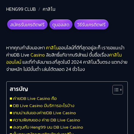
HENG99 CLUB
คาสิโน
สมัครรับเครดิตฟรี
ดูบอลสด
วิธีรับเครดิตฟรี
หากคุณกำลังมองหา
คาสิโน
ออนไลน์ที่ดีที่สุดอยู่ละก็ เราขอแนะนำ
ค่ายDB Live
Casino
ลิขสิทธิ์แท้จากบริษัทแม่ ขึ้นชื่อเรื่อง
คาสิโน
ออนไลน์
และที่กำลังมาแรงที่สุดในปี 2024 คาสิโนเว็บตรง แตกง่าย
จ่ายหนัก ไม่มีขั้นต่ำ เล่นได้ตลอด 24 ชั่วโมง
สารบัญ
ค่ายDB Live Casino คือ
DB Live Casino มีบริการอะไรบ้าง
เกมน่าเล่นของค่ายDB Live Casino
ความพิเศษของ ค่าย DB Live Casino
ลงทุนกับ Heng99 บน DB Live Casino