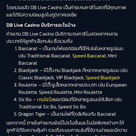
โดยรวมแล้ว DB Live Casino เป็นค่ายเกมคาสิโนสดที่มีคุณภาพ
และได้รับความนิยมสูงในภูมิภาคเอเชีย
DB Live Casino มีบริการอะไรบ้าง
ค่ายเกม DB Live Casino มีบริการเกมคาสิโนสดหลากหลาย
ประเภทให้ลูกค้าเลือกเล่น ซึ่งรวมถึง
Baccarat – เป็นเกมไพ่ยอดนิยมที่มีให้เล่นในหลายรูปแบบ
เช่น Traditional Baccarat,
Speed Baccarat
, Mini
Baccarat
Blackjack – มีโต๊ะเกม Blackjack ที่หลากหลายรูปแบบ เช่น
Classic Blackjack, VIP Blackjack,
Speed Blackjack
Roulette – มีโต๊ะรูเล็ตหลากหลายประเภท เช่น European
Roulette, Speed Roulette, Mini Roulette
Sic Bo –
เกมไฮโล
ยอดนิยมที่มีหลายรูปแบบให้เลือก เช่น
Traditional Sic Bo, Speed Sic Bo
Dragon Tiger – เป็นเกมไพ่ที่ใกล้เคียงกับ Baccarat
นอกจากนี้ ภายในค่ายเกมยังมีโปรโมชั่นและโบนัสพิเศษต่างๆ ให้
ลูกค้าได้รับความคุ้มค่า รวมถึงระบบการเล่นที่ใช้งานง่ายและมีความ