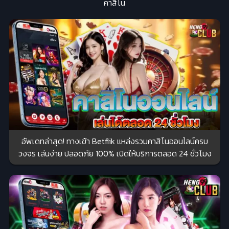
คาสิโน
อัพเดทล่าสุด! ทางเข้า Betflik แหล่งรวมคาสิโนออนไลน์ครบ
วงจร เล่นง่าย ปลอดภัย 100% เปิดให้บริการตลอด 24 ชั่วโมง