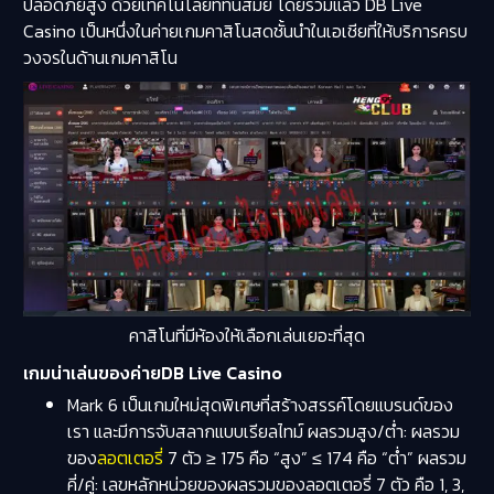
ปลอดภัยสูง ด้วยเทคโนโลยีที่ทันสมัย โดยรวมแล้ว DB Live
Casino เป็นหนึ่งในค่ายเกมคาสิโนสดชั้นนำในเอเชียที่ให้บริการครบ
วงจรในด้านเกมคาสิโน
คาสิโนที่มีห้องให้เลือกเล่นเยอะที่สุด
เกมน่าเล่นของค่ายDB Live Casino
Mark 6
เป็นเกมใหม่สุดพิเศษที่สร้างสรรค์โดยแบรนด์ของ
เรา และมีการจับสลากแบบเรียลไทม์ ผลรวมสูง/ต่ำ: ผลรวม
ของ
ลอตเตอรี่
7 ตัว ≥ 175 คือ “สูง” ≤ 174 คือ “ต่ำ” ผลรวม
คี่/คู่: เลขหลักหน่วยของผลรวมของลอตเตอรี่ 7 ตัว คือ 1, 3,