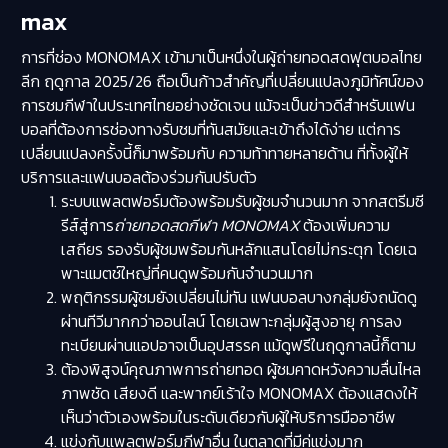
max
การที่ช่อง MONOMAX เข้ามาเป็นหนึ่งในผู้ถ่ายทอดสดฟุตบอลไทย
ลีก ฤดูกาล 2025/26 ถือเป็นก้าวสำคัญที่เปลี่ยนแปลงภูมิทัศน์ของ
การชมกีฬาในประเทศไทยอย่างชัดเจน แม้จะเป็นข่าวดีสำหรับแฟน
บอลที่ต้องการช่องทางรับชมที่ทันสมัยและเข้าถึงได้ง่าย แต่การ
เปลี่ยนแปลงครั้งนี้ก็มาพร้อมกับ ความท้าทายหลายด้าน ที่ทั้งผู้ให้
บริการและแฟนบอลต้องร่วมกันปรับตัว
ระบบแพลตฟอร์มต้องพร้อมรับผู้ชมจำนวนมาก จากสตรีมซี
รีส์สู่การ
ถ่ายทอดสดกีฬา MONOMAX
ต้องเพิ่มความ
เสถียร รองรับผู้ชมพร้อมกันหลักแสนโดยไม่กระตุก โดยเฉ
พาะแมตช์ใหญ่ที่คนดูพร้อมกันจำนวนมาก
พฤติกรรมผู้ชมยังเปลี่ยนไม่ทัน แฟนบอลบางกลุ่มยังถนัดดู
ผ่านทีวีมากกว่าออนไลน์ โดยเฉพาะกลุ่มผู้สูงอายุ การลง
ทะเบียนผ่านแอปอาจเป็นอุปสรรค แม้ดูฟรีในฤดูกาลนี้ก็ตาม
ต้องพิสูจน์คุณภาพการถ่ายทอด ผู้ชมคาดหวังความลื่นไหล
ภาพชัด เสียงดี และพากย์เร้าใจ MONOMAX ต้องแสดงให้
เห็นว่าตัวเองพร้อมในระดับเดียวกับผู้ให้บริการมืออาชีพ
แข่งกับแพลตฟอร์มกีฬาอื่น ในตลาดที่มีคู่แข่งมาก