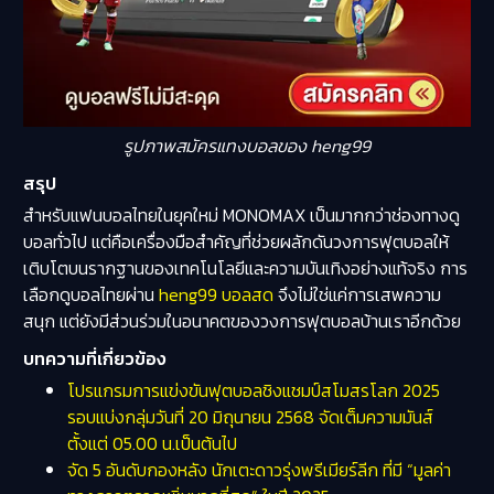
รูปภาพสมัครแทงบอลของ heng99
สรุป
สำหรับแฟนบอลไทยในยุคใหม่ MONOMAX เป็นมากกว่าช่องทางดู
บอลทั่วไป แต่คือเครื่องมือสำคัญที่ช่วยผลักดันวงการฟุตบอลให้
เติบโตบนรากฐานของเทคโนโลยีและความบันเทิงอย่างแท้จริง การ
เลือกดูบอลไทยผ่าน
heng99 บอลสด
จึงไม่ใช่แค่การเสพความ
สนุก แต่ยังมีส่วนร่วมในอนาคตของวงการฟุตบอลบ้านเราอีกด้วย
บทความที่เกี่ยวข้อง
โปรแกรมการแข่งขันฟุตบอลชิงแชมป์สโมสรโลก 2025
รอบแบ่งกลุ่มวันที่ 20 มิถุนายน 2568 จัดเต็มความมันส์
ตั้งแต่ 05.00 น.เป็นต้นไป
จัด 5 อันดับกองหลัง นักเตะดาวรุ่งพรีเมียร์ลีก ที่มี “มูลค่า