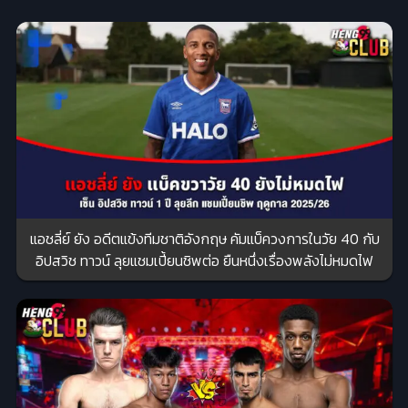
แอชลี่ย์ ยัง อดีตแข้งทีมชาติอังกฤษ คัมแบ็ควงการในวัย 40 กับ
อิปสวิช ทาวน์ ลุยแชมเปี้ยนชิพต่อ ยืนหนึ่งเรื่องพลังไม่หมดไฟ