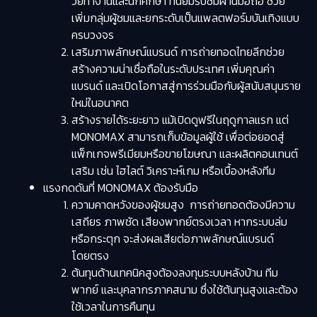
วัยทำงานและนักศึกษา ที่นิยมรับชมผ่านมือถือ ช่วย
เพิ่มกลุ่มผู้ชมและยกระดับเป็นแพลตฟอร์มบันเทิงแบบ
ครบวงจร
เสริมภาพลักษณ์แบรนด์ การถ่ายทอดไทยลีกช่วย
สร้างความน่าเชื่อถือในระดับประเทศ เพิ่มคุณค่า
แบรนด์ และเปิดโอกาสสู่การร่วมมือกับผู้สนับสนุนราย
ใหม่ในอนาคต
สร้างรายได้ระยะยาว แม้เปิดดูฟรีในฤดูกาลแรก แต่
MONOMAX สามารถเก็บข้อมูลผู้ใช้ เพื่อต่อยอดสู่
แพ็กเกจพรีเมียมหรือขายโฆษณา และผลิตคอนเทนต์
เสริม เช่น ไฮไลต์ วิเคราะห์เกม หรือเบื้องหลังทีม
แรงกดดันที่ MONOMAX ต้องรับมือ
ความคาดหวังของผู้ชมสูง การถ่ายทอดต้องมีความ
เสถียร ภาพชัด เสียงพากย์ตรงเวลา หากระบบล่ม
หรือกระตุก จะส่งผลเสียต่อภาพลักษณ์แบรนด์
โดยตรง
ต้นทุนด้านเทคนิคสูงต้องลงทุนระบบหลังบ้าน ทีม
พากย์ และบุคลากรภาคสนาม ซึ่งใช้ต้นทุนสูงและต้อง
ใช้เวลาในการคืนทุน