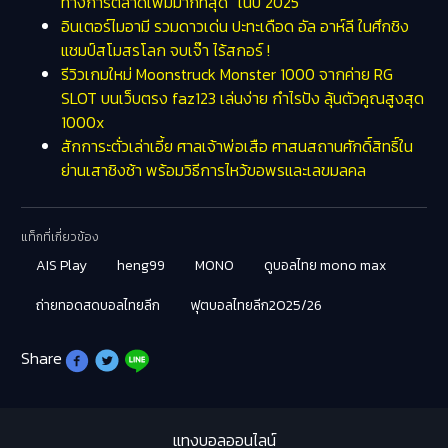
ทางการตลาดเพิ่มมากที่สุด” ในปี 2025
อินเตอร์ไมอามี รวมดาวเด่น ปะทะเดือด อัล อาห์ลี ในศึกชิง
แชมป์สโมสรโลก จบเจ๊า ไร้สกอร์ !
รีวิวเกมใหม่ Moonstruck Monster 1000 จากค่าย RG
SLOT บนเว็บตรง faz123 เล่นง่าย กำไรปัง ลุ้นตัวคูณสูงสุด
1000x
สักการะตั่วเล่าเอี้ย ศาลเจ้าพ่อเสือ ศาสนสถานศักดิ์สิทธิ์ใน
ย่านเสาชิงช้า พร้อมวิธีการไหว้ขอพรและเลขมลคล
แท็กที่เกี่ยวข้อง
AIS Play
heng99
MONO
ดูบอลไทย mono max
ถ่ายทอดสดบอลไทยลีก
ฟุตบอลไทยลีก2025/26
Share
แทงบอลออนไลน์