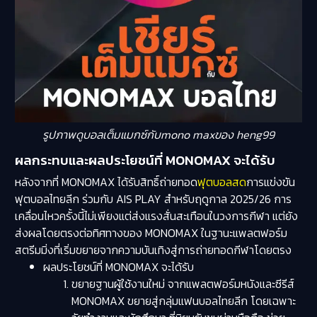
รูปภาพดูบอลเต็มแมกซ์กับmono maxของ heng99
ผลกระทบและผลประโยชน์ที่ MONOMAX จะได้รับ
หลังจากที่ MONOMAX ได้รับสิทธิ์ถ่ายทอด
ฟุตบอลสด
การแข่งขัน
ฟุตบอลไทยลีก ร่วมกับ AIS PLAY สำหรับฤดูกาล 2025/26 การ
เคลื่อนไหวครั้งนี้ไม่เพียงแต่ส่งแรงสั่นสะเทือนในวงการกีฬา แต่ยัง
ส่งผลโดยตรงต่อทิศทางของ MONOMAX ในฐานะแพลตฟอร์ม
สตรีมมิ่งที่เริ่มขยายจากความบันเทิงสู่การถ่ายทอดกีฬาโดยตรง
ผลประโยชน์ที่ MONOMAX จะได้รับ
ขยายฐานผู้ใช้งานใหม่ จากแพลตฟอร์มหนังและซีรีส์
MONOMAX ขยายสู่กลุ่มแฟนบอลไทยลีก โดยเฉพาะ