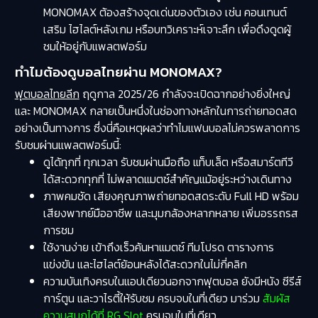
MONOMAX ต้องสร้างจุดเด่นของตัวเอง เช่น คอนเทนต์
เสริม ไฮไลต์หลังเกม หรือบทวิเคราะห์เจาะลึก เพื่อดึงดูดผู้
ชมให้อยู่กับแพลตฟอร์ม
ทำไมต้องดูบอลไทยผ่าน MONOMAX?
ฟุตบอลไทยลีก
ฤดูกาล 2025/26 กำลังจะเปิดฉากอย่างยิ่งใหญ่
และ MONOMAX กลายเป็นหนึ่งในช่องทางหลักในการถ่ายทอดสด
อย่างเป็นทางการ ซึ่งนี่คือเหตุผลว่าทำไมแฟนบอลไม่ควรพลาดการ
รับชมผ่านแพลตฟอร์มนี้:
ดูได้ทุกที่ ทุกเวลา รับชมผ่านมือถือ แท็บเล็ต หรือสมาร์ตทีวี
ได้สะดวกทุกที่ ไม่พลาดแมตช์สำคัญแม้อยู่ระหว่างเดินทาง
ภาพคมชัด เสียงคุณภาพถ่ายทอดสดระดับ Full HD พร้อม
เสียงพากย์มืออาชีพ และมุมกล้องหลากหลาย เพิ่มอรรถรส
การชม
ใช้งานง่าย เข้าถึงเร็วค้นหาแมตช์ ทีมโปรด ตารางการ
แข่งขัน และไฮไลต์ย้อนหลังได้สะดวกในไม่กี่คลิก
ความบันเทิงครบในแอปเดียวนอกจากฟุตบอล ยังมีหนัง ซีรีส์
การ์ตูน และวาไรตี้ให้รับชม ครบจบในที่เดียว มาร่วม
สัมผัส
ความสนุกได้ที่ RG Slot
ครบจบในที่เดียว