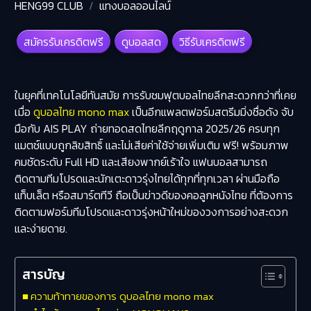
HENG99 CLUB
แทงบอลออนไลน์
สมัครรับเครดิตฟรี
ดูบอลสด
วิธีรับเครดิตฟรี
ในยุคที่เทคโนโลยีทันสมัย การรับชมฟุตบอลไทยลีกสะดวกกว่าที่เคย
เมื่อ
ดูบอลไทย mono max
เป็นอีกแพลตฟอร์มสตรีมมิ่งชื่อดัง จับ
มือกับ AIS PLAY
ถ่ายทอดสดไทยลีก
ฤดูกาล 2025/26 ครบทุก
แมตช์แบบถูกลิขสิทธิ์ และไม่เสียค่าใช้จ่ายเพิ่มเติม ฟรี! พร้อมภาพ
คมชัดระดับ Full HD และเสียงพากย์เร้าใจ แฟนบอลสามารถ
ติดตามทีมโปรดและนักเตะดาวรุ่งไทยได้ทุกที่ทุกเวลา ผ่านมือถือ
แท็บเล็ต หรือสมาร์ตทีวี ถือเป็นข่าวดีของคอลูกหนังไทย ที่ต้องการ
ติดตามฟอร์มทีมโปรดและดาวรุ่งหน้าใหม่ของวงการอย่างสะดวก
และง่ายดาย.
สารบัญ
ความท้าทายของการ ดูบอลไทย mono max