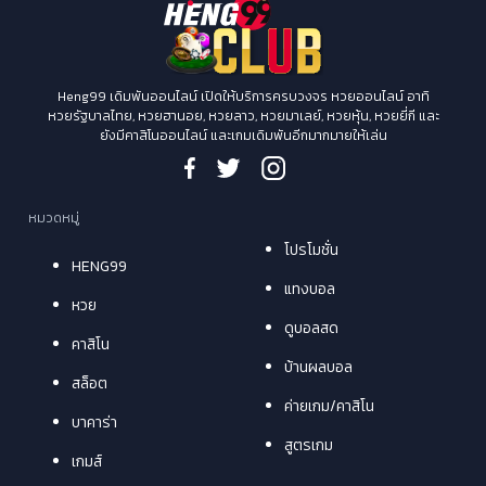
Heng99 เดิมพันออนไลน์ เปิดให้บริการครบวงจร หวยออนไลน์ อาทิ
หวยรัฐบาลไทย, หวยฮานอย, หวยลาว, หวยมาเลย์, หวยหุ้น, หวยยี่กี และ
ยังมีคาสิโนออนไลน์ และเกมเดิมพันอีกมากมายให้เล่น
หมวดหมู่
โปรโมชั่น
HENG99
แทงบอล
หวย
ดูบอลสด
คาสิโน
บ้านผลบอล
สล็อต
ค่ายเกม/คาสิโน
บาคาร่า
สูตรเกม
เกมส์