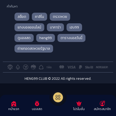
คำค้นหา
สล็อต
คาสิโน
ตรวจหวย
แทงบอลออนไลน์
บาคาร่า
เฮง99
ดูบอลสด
heng99
ตารางบอลวันนี้
ถ่ายทอดสดหวยรัฐบาล
HENG99 CLUB © 2022 All rights reserved.
โปรโมชั่น
สมัครสมาชิก
หน้าแรก
บอลสด