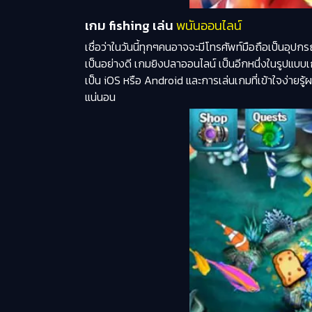
เกม fishing เล่น
พนันออนไลน์
เชื่อว่าในวันนี้ทุกๆคนอาจจะมีโทรศัพท์มือถือเป็นอ
เป็นอย่างดี เกมยิงปลาออนไลน์ เป็นอีกหนึ่งในรูปแบ
เป็น iOS หรือ Android และการเล่นเกมที่เข้าใจง่ายรู้
แน่นอน