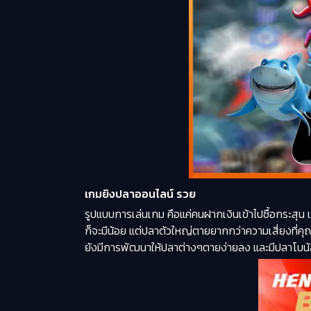
เกมยิงปลาออนไลน์ รวย
รูปแบบการเล่นเกม คือแค่คนฝากเงินเข้าไปซื้อกระสุน เม
ก็จะมีน้อย แต่ปลาตัวใหญ่ตายยากกว่าความเสี่ยงที่คุณ
ยังมีการพัฒนาให้ปลาต่างๆตายง่ายลง และมีปลาโบนัสม