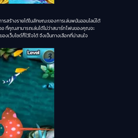
สู่การสร้างรายได้ในลักษณะของการเล่นพนันออนไลน์ได้
้าจอ ที่คุณสามารถเล่นได้ไม่ว่าสมาร์ทโฟนของคุณจะ
งเว็บไซต์ก็ไว้ใจได้ จึงเป็นทางเลือกที่น่าสนใจ