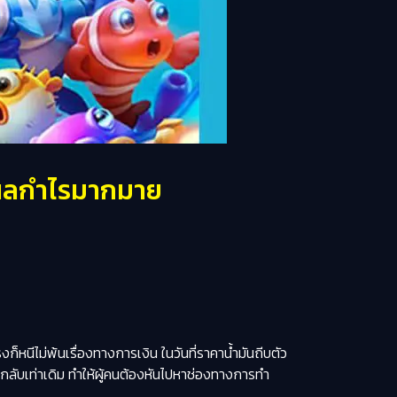
้ผลกำไรมากมาย
็หนีไม่พ้นเรื่องทางการเงิน ในวันที่ราคาน้ำมันถีบตัว
พกลับเท่าเดิม ทำให้ผู้คนต้องหันไปหาช่องทางการทำ