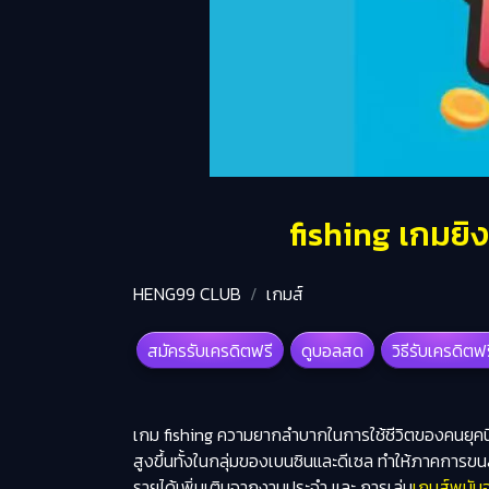
fishing เกมย
HENG99 CLUB
เกมส์
สมัครรับเครดิตฟรี
ดูบอลสด
วิธีรับเครดิตฟ
เกม fishing ความยากลำบากในการใช้ชีวิตของคนยุคนี
สูงขึ้นทั้งในกลุ่มของเบนซินและดีเซล ทำให้ภาคการขน
รายได้เพิ่มเติมจากงานประจำ และ การเล่น
เกมส์พนัน