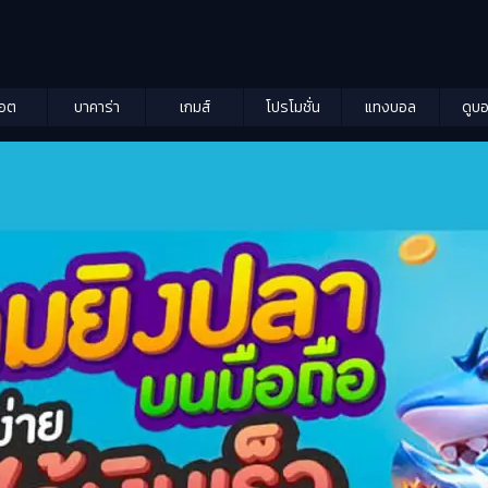
็อต
บาคาร่า
เกมส์
โปรโมชั่น
แทงบอล
ดูบ