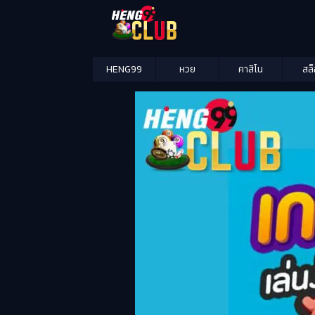
HENG99
หวย
คาสิโน
สล