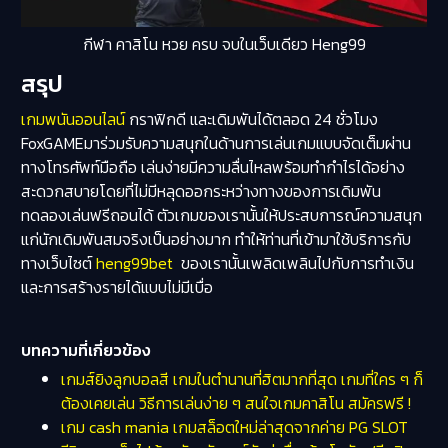
กีฬา คาสิโน หวย ครบ จบในเว็บเดียว Heng99
สรุป
เกมพนันออนไลน์
กราฟิกดี และเดิมพันได้ตลอด 24 ชั่วโมง
FoxGAMEมาร่วมรับความสนุกในด้านการเล่นเกมแบบจัดเต็มผ่าน
ทางโทรศัพท์มือถือ เล่นง่ายมีความลื่นไหลพร้อมทำกำไรได้อย่าง
สะดวกสบายโดยที่ไม่มีหลุดออกระหว่างทางของการเดิมพัน
ทดลองเล่นฟรีถอนได้ ตัวเกมของเรานั้นให้ประสบการณ์ความสนุก
แก่นักเดิมพันสมจริงเป็นอย่างมาก ทำให้ท่านที่เข้ามาใช้บริการกับ
ทางเว็บไซต์
heng99bet
ของเรานั้นเพลิดเพลินไปกับการทำเงิน
และการสร้างรายได้แบบไม่มีเบื่อ
บทความที่เกี่ยวข้อง
เกมส์ยิงลูกบอลสี เกมในตำนานที่ฮิตมากที่สุด เกมที่ใคร ๆ ก็
ต้องเคยเล่น วิธีการเล่นง่าย ๆ สนใจเกมคาสิโน สมัครฟรี !
เกม cash mania เกมสล็อตใหม่ล่าสุดจากค่าย PG SLOT