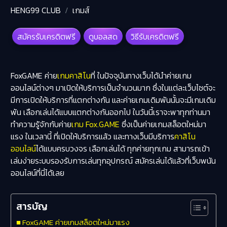
HENG99 CLUB
เกมส์
สมัครรับเครดิตฟรี
ดูบอลสด
วิธีรับเครดิตฟรี
FoxGAME ค่าย
เกมคาสิโน
ที่ ในปัจจุบันทางเว็บได้นำค่ายเกม
ออนไลน์ต่างๆ มาเปิดให้บริการเป็นจำนวนมาก ซึ่งในแต่ละเว็บไซต์จะ
มีการเปิดให้บริการที่แตกต่างกัน และค่ายเกมเดิมพันนั้นจะมีเกมเดิม
พัน เลือกเล่นได้แบบแตกต่างกันออกไป ในวันนี้เราจะพาทุกท่านมา
ทำความรู้จักกับค่าย
เกม Fox.GAME
ซึ่งเป็นค่ายเกมสล็อตใหม่มา
แรง ในเวลานี้ ที่เปิดให้บริการแล้ว และทางเว็บมีบริการ
คาสิโน
ออนไลน์
ได้แบบครบวงจร เลือกเล่นได้ ทุกค่ายทุกเกม สามารถเข้า
เล่นง่ายระบบรองรับการเล่นทุกอุปกรณ์ สมัครเล่นได้แล้วที่เว็บพนัน
ออนไลน์ที่นี่ได้เลย
สารบัญ
FoxGAME ค่ายเกมสล็อตใหม่มาแรง