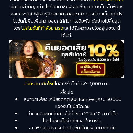
มีความสำคัญอย่างไรกับสมาชิกผู้เล่น ซึ่งนอกจากโปรโมชั่นจะ
คอยกระตุ้นให้ผู้เล่นรู้สึกอยากเอาชนะแล้ว การที่ทางเว็บจัดโปร
โมชั่นก็เพื่อเพื่มความสนุกให้กับการเดิมพันได้อย่างไม่สิ้นสุด
โดยโ
ปรโมชั่นที่กำลังมาแรง
และได้รับความสนใจอยู่ในขณะนี้
ได้แก่.
สมัครสมาชิกใหม่
ได้สิทธิรับโบนัสฟรี 1,000 บาท
เงื่อนไข
สมาชิกเพียงแค่มียอดกดเล่น(Turnover)ครบ 50,000
แจ้งรับโบนัสได้เลย
จำนวนบิลกดเล่นต้องไม่ต่ำกว่า 10 บิล 10 ตา ขึ้นไป
โปรโมชั่นนี้ไม่จำกัดเวลาในการรับ
สมาชิกสามารถรับโปรโมชั่นนี้ได้ครั้งเดียวเท่านั้น