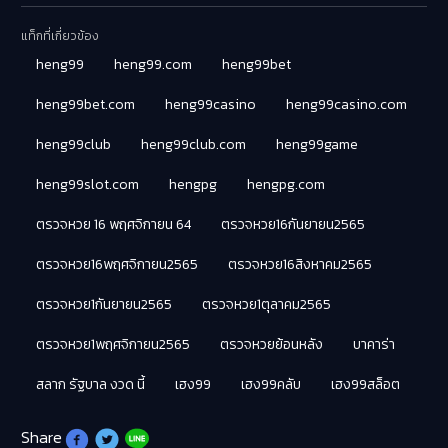
แท็กที่เกี่ยวข้อง
heng99
heng99.com
heng99bet
heng99bet.com
heng99casino
heng99casino.com
heng99club
heng99club.com
heng99game
heng99slot.com
hengpg
hengpg.com
ตรวจหวย 16 พฤศจิกายน 64
ตรวจหวย16กันยายน2565
ตรวจหวย16พฤศจิกายน2565
ตรวจหวย16สิงหาคม2565
ตรวจหวย1กันยายน2565
ตรวจหวย1ตุลาคม2565
ตรวจหวย1พฤศจิกายน2565
ตรวจหวยย้อนหลัง
บาคาร่า
สลาก รัฐบาล งวด นี้
เฮง99
เฮง99คลับ
เฮง99สล็อต
Share