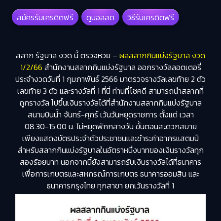
สมัครรับเครดิตฟรี
ดูบอลสด
วิธีรับเครดิตฟรี
สลาก รัฐบาล งวด นี้ ตรวจหวย –
ผลสลากกินแบ่งรัฐบาล งวด
1/2/66
สำนักงานสลากกินแบ่งรัฐบาล ออกรางวัลลอตเตอรี่
ประจำงวดวันที่ 1 กุมภาพันธ์ 2566 มาตรวจรางวัลเลขท้าย 2 ตัว
เลขท้าย 3 ตัว และรางวัลที่ 1 ที่นี่ ท่านที่โชคดี สามารถนำสลากที่
ถูกรางวัล ไปขึ้นเงินรางวัลได้ที่สำนักงานสลากกินแบ่งรัฐบาล
สนามบินน้ำ จันทร์-ศุกร์ เว้นวันหยุดราชการ ตั้งแต่ เวลา
08.30-15.00 น. ไม่หยุดพักกลางวัน ขั้นตอนสะดวกสบาย
เพียงแสดงบัตรประจำตัวประชาชนและชำระค่าอากรแสตมป์
สำหรับสลากกินแบ่งรัฐบาลในอัตราหนึ่งบาทของเงินรางวัลทุก
สองร้อยบาท นอกจากนี้ยังสามารถรับเงินรางวัลได้ที่ธนาคาร
เพื่อการเกษตรและสหกรณ์การเกษตร ธนาคารออมสิน และ
ธนาคารกรุงไทย ทุกสาขา ยกเว้นรางวัลที่ 1