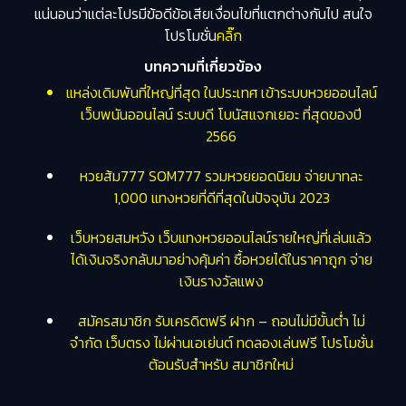
แน่นอนว่าแต่ละโปรมีข้อดีข้อเสียเงื่อนไขที่แตกต่างกันไป สนใจ
โปรโมชั่น
คลิ๊ก
บทความที่เกี่ยวข้อง
แหล่งเดิมพันที่ใหญ่ที่สุด ในประเทศ เข้าระบบหวยออนไลน์
เว็บพนันออนไลน์ ระบบดี โบนัสแจกเยอะ ที่สุดของปี
2566
หวยส้ม777 SOM777 รวมหวยยอดนิยม จ่ายบาทละ
1,000 แทงหวยที่ดีที่สุดในปัจจุบัน 2023
เว็บหวยสมหวัง เว็บแทงหวยออนไลน์รายใหญ่ที่เล่นแล้ว
ได้เงินจริงกลับมาอย่างคุ้มค่า ซื้อหวยได้ในราคาถูก จ่าย
เงินรางวัลแพง
สมัครสมาชิก รับเครดิตฟรี ฝาก – ถอนไม่มีขั้นต่ำ ไม่
จำกัด เว็บตรง ไม่ผ่านเอเย่นต์ ทดลองเล่นฟรี โปรโมชั่น
ต้อนรับสำหรับ สมาชิกใหม่