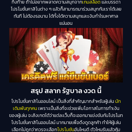
ทิ้งท้าย ถ้าไม่อยากพลาดความสนุกจาก
เกมสล็อต
และบรรดา
โปรโมชั่นคาสิโนต่าง ๆ แล้วก็สามารถมาร่วมสนุกกับเราได้เลย
ทันที ไม่ต้องรอนาน ได้ทั้งได้ความสนุกและเงินกำไรมหาศาล
แน่นอน
สรุป สลาก รัฐบาล งวด นี้
โปรโมชั่นคาสิโนออนไลน์ เป็นสิ่งที่สำคัญมากสำหรับผู้เล่น
นัก
เดิมพันทุกคน
เพราะเป็นสิ่งที่จะช่วยเพิ่มโอกาสในการทำเงิน
ของผู้เล่น จะสังเกตได้ว่าแต่ละเว็บก็จะออกมาแข่งขันกันโปรโมท
โปรโมชั่นคาสิโนออนไลน์ มากมายเพื่อดึงดูดลูกค้า ทำให้ผู้เล่น
เลือกไม่ถูกว่าควรจะเลือก
โปรโมชัน
อันไหนดี ตัวไหนรับแล้วคุ้ม