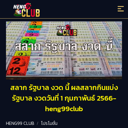
สลาก รัฐบาล งวด นี้ ผลสลากกินแบ่ง
รัฐบาล งวดวันที่ 1 กุมภาพันธ์ 2566-
heng99club
HENG99 CLUB
โปรโมชั่น