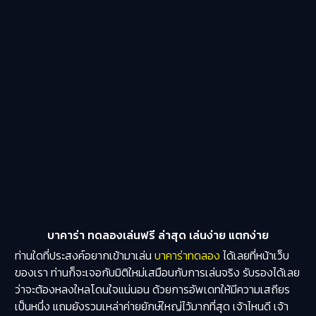
บาคาร่า ทดลองเล่นฟรี ล่าสุด เล่นง่าย แตกง่าย
ท่านใดที่ประสงค์อยากเข้ามาเล่น
บาคาร่าทดลอง
ได้เลยที่หน้าเว็บ
ของเรา ท่านก็จะเจอกับมิติใหม่เสมือนกับการเล่นจริง รับรองได้เลย
ว่าจะต้องหลงใหลโดนใจแน่นอน ด้วยการอัพเดทให้มีความเสถียร
เป็นหนึ่ง แถมยังรวมเหล่าค่ายยักษ์ใหญ่ไว้มากที่สุด เจ้าไหนดี เจ้า