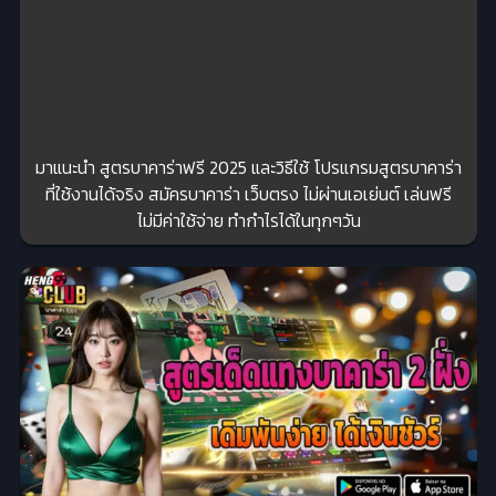
มาแนะนำ สูตรบาคาร่าฟรี 2025 และวิธีใช้ โปรแกรมสูตรบาคาร่า
ที่ใช้งานได้จริง สมัครบาคาร่า เว็บตรง ไม่ผ่านเอเย่นต์ เล่นฟรี
ไม่มีค่าใช้จ่าย ทำกำไรได้ในทุกๆวัน