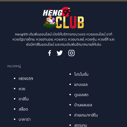
Heng99 เดิมพันออนไลน์ เปิดให้บริการครบวงจร หวยออนไลน์ อาทิ
หวยรัฐบาลไทย, หวยฮานอย, หวยลาว, หวยมาเลย์, หวยหุ้น, หวยยี่กี และ
ยังมีคาสิโนออนไลน์ และเกมเดิมพันอีกมากมายให้เล่น
หมวดหมู่
โปรโมชั่น
HENG99
แทงบอล
หวย
ดูบอลสด
คาสิโน
บ้านผลบอล
สล็อต
ค่ายเกม/คาสิโน
บาคาร่า
สูตรเกม