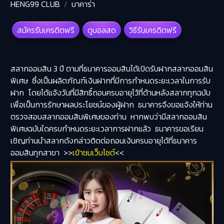
HENG99 CLUB
บาคาร่า
สมัครรับเครดิตฟรี
ดูบอลสด
วิธีรับเครดิตฟรี
สลากออมสิน 3 ปี ตามที่ธนาคารออมสินได้เปิดรับฝากสลากออมสิน
พิเศษ ซึ่งเป็นผลิตภัณฑ์เงินฝากที่มีการกำหนดระยะเวลาในการรับ
ฝาก โดยได้แจ้งวันที่มีสิทธิ์ถอนครบอายุไว้ที่ด้านหลังสลากทุกฉบับ
เพื่อเป็นการรักษาผลประโยชน์ของผู้ฝาก ธนาคารจึงขอแจ้งให้ท่าน
ตรวจสอบสลากออมสินพิเศษของท่าน หากพบว่ามีสลากออมสิน
พิเศษฉบับใดครบกำหนดระยะเวลาการฝากแล้ว ธนาคารขอเรียน
เชิญท่านนำสลากดังกล่าวติดต่อถอนเงินครบอายุได้ที่ธนาคาร
ออมสินทุกสาขา >>
เข้าชมเว็บไซต์
<<