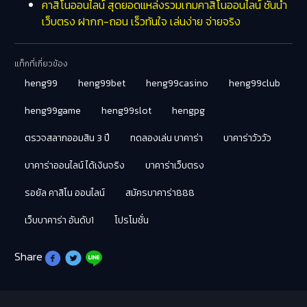
คาสิโนออนไลน์ สุดยอดแหล่งรวมเกมคาสิโนออนไลน์ ชั้นนำ
เว็บตรง ฝากก-ถอน เร็วทันใจ เล่นง่าย จ่ายจริง
แท็กที่เกี่ยวข้อง
heng99
heng99bet
heng99casino
heng99club
heng99game
heng99slot
hengpg
ตรวจสลากออมสิน 3 ปี
ทดลองเล่น บาคาร่า
บาคาร่าวัววัว
บาคาร่าออนไลน์ ได้เงินจริง
บาคาร่าเว็บตรง
รอยัล คาสิโน ออนไลน์
สมัครบาคาร่า888
เว็บบาคาร่า อันดับ1
โปรโมชั่น
Share