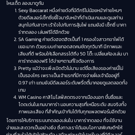
ไหนเด็ด ลองมาดูกัน
Sexy Baccarat หนึ่งค่ายดังที่มีดีกรีไม่น้อยหน้าค่ายไหนๆ
ด้วยดีลเลอร์เซ็กซี่ขยี้ใจมารับหน้าที่ดำเนินเกมและดูแลท่าน
สนุกไปกับสาวๆ เร้าใจไปกับการลุ้นไพ่ แถมยังมี
เซ็กซี่ บาคา
ร่าทดลอง
เล่นฟรีได้อีกด้วย
SA Gaming ค่ายดังฮอตฮิตเป็นที่ 1 ครองใจสาวกขาไพ่ได้
เยอะมาก ด้วยระบบถ่ายทอดสดคมชัดทุกวินาที มีภาพและ
เสียงที่ดี พร้อมให้เลือกสรรได้ถึง 50 โต๊ะ เปลี่ยนห้องเล่น
บา
คาร่าทดลองฟรี
ได้ง่ายๆตามที่ใจต้องการ
Pretty แม้ว่าจะเพิ่งเปิดตัวไม่นาน แต่ชื่อเสียงของค่ายนี้ไม่
เป็นรองใคร เพราะเป็นเจ้าแรกที่มีการจ่ายฝั่งเจ้ามืออยู่ที่
0.97 เท่า แถมยังมีดีลเลอร์ระดับพริ้ตตี้มาคอยดูแลตลอดทั้ง
เกม
WM Casino คาสิโนโลฟ์สดตรงจากเมืองนอก ขึ้นชื่อและ
โดดเด่นในเกมบาคาร่า มอบความสุขที่เหนือระดับ สมจริงทั้ง
ภาพและเสียง ที่สำคัญเข้ากันได้กับทุกแพลตฟอร์มอีกด้วย
โดยการให้บริการระบบทดลองเล่นใน บาคาร่าทดลอง ที่จะใช้งาน
ง่ายและสะดวกเป็นอย่างยิ่ง ซึ่งทางเราได้มอบโอกาสพิเศษดีๆให้
ท่านที่สนใจได้เข้าไปซ้อมมือ เสมือนท่านเข้าไปอยู่ในวงที่มีดีลเลอร์