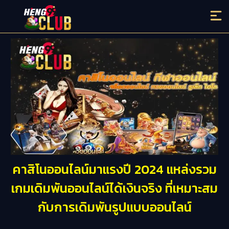
คาสิโนออนไลน์มาแรงปี 2024 แหล่งรวม
เกมเดิมพันออนไลน์ได้เงินจริง ที่เหมาะสม
กับการเดิมพันรูปแบบออนไลน์