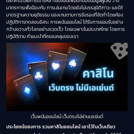
ใช้เทคโนโลยีการเข้ารหัส ที่ซับซ้อนเพื่อปกป้องข้อมูลผู้เล่น วาง
มาตรการเพื่อป้องกัน การเล่นเกมโดยยังไม่บรรลุนิติภาวะ และใช้
มาตรฐานความยุติธรรม ของเกมตามการรับรองที่จัดทำโดยห้อง
ปฏิบัติการทดสอบอิสระ การพนันออนไลน์ ได้รับการยอมรับอย่าง
กว้างขวางทั่วโลกอย่างรวดเร็ว โดยเฉพาะในประเทศไทย โดยการ
ปฏิบัติตาม คำแนะนำที่ครอบคลุมของเรา
เว็บพนันออนไลน์ เว็บตรงไม่ผ่านเอเย่นต์
ประโยชน์ของการ รวมคาสิโนออนไลน์ เอาไว้ในเว็บเดียว