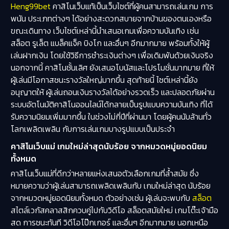
Heng99bet
คาสิโนเว็บแท้เป็นเว็บไซต์ที่ผู้คนสามารถเล่นเกม การ
พนัน ประเภทต่างๆ ได้อย่างสะดวกสบายจากบ้านของตนเองหรือ
ขณะเดินทาง เว็บไซต์เหล่านี้นำเสนอเกมเพื่อความบันเทิง เช่น
สล็อต รูเล็ต แบล็คแจ็ค บิงโก และอื่นๆ อีกมากมาย พร้อมทั้งให้ผู้
เล่นฝากเงิน โดยใช้วิธีการชำระเงินต่างๆ เพื่อเดิมพันด้วยเงินจริง
นอกจากนี้ คาสิโนชั้นเลิศ ยังเสนอโบนัสและโปรโมชั่นมากมาย ที่ให้
ผู้เล่นมีโอกาสชนะรางวัลใหญ่มากขึ้น สุดท้ายนี้ ไซต์เหล่านี้ยัง
อนุญาตให้ ผู้เล่นถอนเงินรางวัลได้อย่างรวดเร็ว และปลอดภัยผ่าน
ระบบอัตโนมัติคาสิโนออนไลน์ได้กลายเป็นรูปแบบความบันเทิง ที่ได้
รับความนิยมเพิ่มมากขึ้น ในช่วงไม่กี่ปีที่ผ่านมา โดยผู้คนนับล้านทั่ว
โลกเพลิดเพลิน กับการเล่นเกมบางรูปแบบเป็นประจำ
คาสิโนเว็บแม่ เกมใหม่ล่าสุดนับร้อย จากหมวดหมู่ยอดนิยม
ทั้งหมด
คาสิโนเว็บแม่ที่ดีกว่าหลายแห่งเสนอตัวเลือกเกมที่ล้ำสมัย ซึ่ง
หมายความว่าผู้เล่นสามารถเพลิดเพลินกับ เกมใหม่ล่าสุด นับร้อย
จากหมวดหมู่ยอดนิยมทั้งหมด ตัวอย่างเช่น ผู้เล่นจะพบกับ
สล็อต
สไตล์เวกัสคลาสสิกควบคู่ไปกับวิดีโอ สล็อตสมัยใหม่ เกมโต๊ะเจ้ามือ
สด การชนะทันที วิดีโอโป๊กเกอร์ และอื่นๆ อีกมากมาย นอกเหนือ