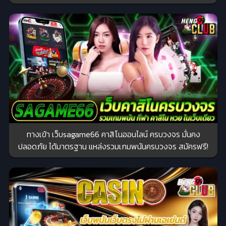
ทางเข้า เว็บsagame66 คาสิโนออนไลน์ ครบวงจร มั่นคง
ปลอดภัย ได้มาตรฐาน แหล่งรวมเกมพนันครบวงจร สมัครฟรี!