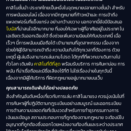
คาสิโนชั้นนำ ประเทศไทยเป็นหนึ่งในจุดหมายปลายทางชั้นนำ สำหรับ
การพนันออนไลน์ เนื่องจากมีกฎหมายที่ก้าวหน้าและ การเข้าถึง
แพลตฟอร์มที่แข็งแกร่ง อย่างกว้างขวาง นอกจากนี้ยังมีข้อเสนอ
โบนัส
ที่น่าสนใจอีกมากมาย ที่มอบให้เฉพาะผู้ที่อาศัยอยู่ในประเทศ ใน
เอเชียตะวันออกเฉียงใต้ ซึ่งช่วยเพิ่มความนิยมให้กับประเทศนี้ เมื่อ
เร็วๆ นี้การพนันบนมือถือได้ เข้ามาแทนที่อุตสาหกรรม เนื่องจาก
ช่วยให้ผู้ใช้สามารถเข้าถึง ความบันเทิงได้ทุกเวลาที่ต้องการ ด้วย
เหตุนี้ ผู้เล่นจึงสามารถเล่นเกมโปรด ได้ทุกที่ที่พวกเขาเดินทางไป
ทั่วโลก เดิมพัน
คาสิโนที่ดีที่สุด
พร้อมรับบริการ การค้นหาบ่อน การ
พนัน ที่น่าเชื่อถือและมีชื่อเสียงไร้ที่ติ ไม่ใช่เรื่องง่ายในทุกวันนี้
เนื่องจากมีผู้ให้บริการ ที่ผิดกฎหมายอยู่มากมายบนเว็บ
คุณสามารถเดิมพันได้อย่างปลอดภัย
สิ่งสำคัญอันดับหนึ่งเกี่ยวกับการเล่น คาสิโนมาแรง ควรมุ่งเน้นไปที่
การค้นหาผู้ที่ปฏิบัติตามกฎระเบียบอย่างสมบูรณ์ และออกระเบียบ
การด้านความปลอดภัยที่เข้มงวดสำหรับการทำธุรกรรมทางการ
เงินและข้อมูล สถานประกอบการที่ถูกต้องตามกฎหมาย จะต้องมีใบ
อนุญาตที่ถูกต้องซึ่งออกโดยหน่วยงานท้องถิ่นและระหว่างประเทศ