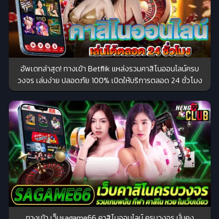
อัพเดทล่าสุด! ทางเข้า Betflik แหล่งรวมคาสิโนออนไลน์ครบ
วงจร เล่นง่าย ปลอดภัย 100% เปิดให้บริการตลอด 24 ชั่วโมง
ทางเข้า เว็บsagame66 คาสิโนออนไลน์ ครบวงจร มั่นคง