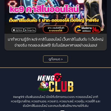
มาทำความรู้จัก kc9 คาสิโนออนไลน์ เว็บคาสิโนอันดับ 1 เว็บใหญ่
จ่ายจริง ทดลองเล่นฟรี! รับโบนัสมหาศาลอย่างแน่นอน!
ดูทั้งหมด >
Heng99 เดิมพันออนไลน์ เปิดให้บริการครบวงจร หวยออนไลน์ อาทิ
หวยรัฐบาลไทย, หวยฮานอย, หวยลาว, หวยมาเลย์, หวยหุ้น, หวยยี่กี และ
ยังมีคาสิโนออนไลน์ และเกมเดิมพันอีกมากมายให้เล่น