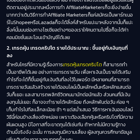
ติดตามอยู่ประมาณหนึ่งการทำ AffiliateMarketersก็จะยิ่งง่ายขึ้น
มากกว่าเดิมวิธีการทำAffiliate Marketersก็แค่สมัครเป็นพาร์ทเนอ
ร์ในShopeeหรือLazadaก็จะได้ลิ้งค์สำหรับแปะมาหลังจากนั้นก็แปะ
ลิ้งค์นั้นบนช่องทางโซเชียลต่างๆของเราให้คนตามไปซื้อก็จะได้ค่า
คอมมิชชั่นและโอนเข้าบัญชีได้เลย
2. เทรดหุ้น เทรดคริปโต รายได้ประมาณ : ขึ้นอยู่กับเงินทุนที่
ลง
สำหรับใครที่มีความรู้เรื่องการ
เทรดหุ้นเทรดคริปโต
ก็สามารถทำ
เป็นอาชีพได้เลย อย่างการเทรดรายวัน เพื่อหาเงินเป็นรายได้เสริม
กำไรที่จะได้ก็ขึ้นอยู่กับเงินต้นที่ลงไว้ในพอร์ต มีหลายคนที่สามารถ
เทรดรายวันแล้วสร้างรายได้ออนไลน์เป็นหลักหมื่นหรือหลักแสนต่อ
วันก็เยอะ และสามารถพลิกชีวิตคนมานักต่อนักแล้ว ส่วนคนที่มีเงิน
ลงทุนไม่เยอะ ก็อาจจะทำรายได้หลักร้อย ถึงหลักพันต่อวัน ค่อย ๆ
เก็บกำไรไปทีละเล็กละน้อย ช้า ๆ แต่สม่ำเสมอ วิธีการหาเงินออนไลน์
วิธีนี้ค่อนข้างเสี่ยงซักหน่อย เพราะต้องเลือกหุ้นหรือคริปโตที่มีความ
ผันผวนสูง มีโอกาสที่จะขาดทุนได้เช่นกัน ถ้าหากไม่มีความรู้ทาง
ด้านนี้จริงจัง ฉะนั้น การลงทุนมีความเสี่ยง ผู้ลงทุนควรศึกษาข้อมูล
เพิ่มเติมก่อนการลงทุนทุกครั้งนะคะ