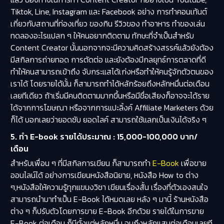
Tiktok, Line, Instagram และ Facebook อย่าง การทำคอนเท้นต์
เกี่ยวกับสถานที่ท่องเที่ยว ของกิน รีวิวของ ทำอาหาร ทำของเล่น
ทดลองอะไรแปลก ๆ ให้คนอยากติดตาม ทักษะที่จำเป็นสำหรับ
Content Creator นั้นนอกจากจะมีความคิดสร้างสรรค์แล้วยังต้อง
มีสกิลการถ่ายทอด การตัดต่อ และยังต้องมีกลยุทธ์การตลาดที่ดี
ทำให้คนสามารถเข้าถึง จับกระแสได้เก่งหรือทำให้คนรู้จักตัวตนของ
เราได้ โดยรายได้นั้น ก็สามารถทำได้หลักร้อยถึงหลักหมื่นต่อเดือน
เลยทีเดียว ถ้าเริ่มมีคนติดตามมากขึ้นหรือมีชื่อเสียงก็อาจจะได้ราย
ได้จากการโฆษณา หรือจากการแปะลิ้งค์ Affiliate Marketers ด้วย
ก็ได้ บอกเลยว่ายอดซับ ยอดไลค์ สามารถใช้แลกเป็นเงินได้จริง ๆ
5. ทำ E-book รายได้ประมาณ : 15,000-100,000 บาท/
เดือน
สำหรับเพื่อน ๆ ที่มีสกิลการเขียน ก็สามารถทำ
E-Book
เพื่อขาย
ออนไลน์ได้ อย่างการเขียนหนังสือนิยาย, หนังสือ How to ต่าง
ๆ,หนังสือให้ความรู้ทุกแขนงวิชา เขียนเรื่องสั้น เรื่องที่ตัวเองสนใจ
สามารถนำมาทำเป็น E-Book ได้หมดเลย หลัง ๆ มานี้ ร้านหนังสือ
ต่าง ๆ ก็ปรับตัวโดยการขาย E-Book อีกด้วย รายได้ในการขาย
E-Book ต่อเดือน ก็มีตั้งแต่หลักหมื่น จนถึงหลักแสนต่อเดือนเลยที