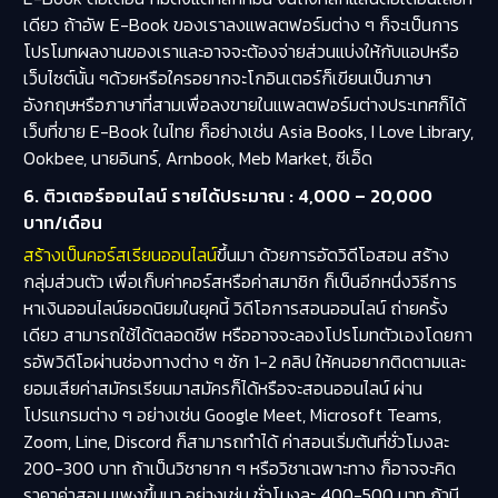
เดียว ถ้าอัพ E-Book ของเราลงแพลตฟอร์มต่าง ๆ ก็จะเป็นการ
โปรโมทผลงานของเราและอาจจะต้องจ่ายส่วนแบ่งให้กับแอปหรือ
เว็บไซต์นั้น ๆด้วยหรือใครอยากจะโกอินเตอร์ก็เขียนเป็นภาษา
อังกฤษหรือภาษาที่สามเพื่อลงขายในแพลตฟอร์มต่างประเทศก็ได้
เว็บที่ขาย E-Book ในไทย ก็อย่างเช่น Asia Books, I Love Library,
Ookbee, นายอินทร์, Arnbook, Meb Market, ซีเอ็ด
6. ติวเตอร์ออนไลน์ รายได้ประมาณ : 4,000 – 20,000
บาท/เดือน
สร้างเป็นคอร์สเรียนออนไลน์
ขึ้นมา ด้วยการอัดวิดีโอสอน สร้าง
กลุ่มส่วนตัว เพื่อเก็บค่าคอร์สหรือค่าสมาชิก ก็เป็นอีกหนึ่งวิธีการ
หาเงินออนไลน์ยอดนิยมในยุคนี้ วิดีโอการสอนออนไลน์ ถ่ายครั้ง
เดียว สามารถใช้ได้ตลอดชีพ หรืออาจจะลองโปรโมทตัวเองโดยกา
รอัพวิดีโอผ่านช่องทางต่าง ๆ ซัก 1-2 คลิป ให้คนอยากติดตามและ
ยอมเสียค่าสมัครเรียนมาสมัครก็ได้หรือจะสอนออนไลน์ ผ่าน
โปรแกรมต่าง ๆ อย่างเช่น Google Meet, Microsoft Teams,
Zoom, Line, Discord ก็สามารถทำได้ ค่าสอนเริ่มต้นที่ชั่วโมงละ
200-300 บาท ถ้าเป็นวิชายาก ๆ หรือวิชาเฉพาะทาง ก็อาจจะคิด
ราคาค่าสอน แพงขึ้นมา อย่างเช่น ชั่วโมงละ 400-500 บาท ถ้ามี