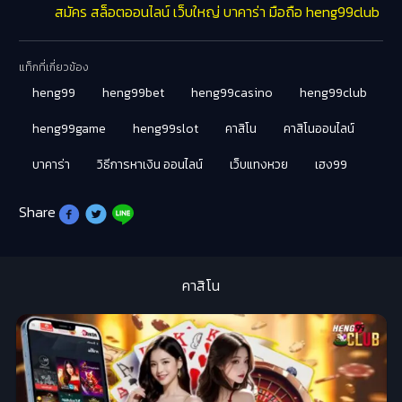
สมัคร สล็อตออนไลน์ เว็บใหญ่ บาคาร่า มือถือ heng99club
แท็กที่เกี่ยวข้อง
heng99
heng99bet
heng99casino
heng99club
heng99game
heng99slot
คาสิโน
คาสิโนออนไลน์
บาคาร่า
วิธีการหาเงิน ออนไลน์
เว็บแทงหวย
เฮง99
Share
คาสิโน