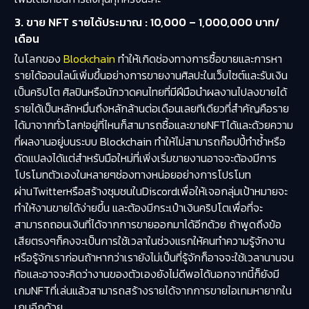
3. ขาย NFT รายได้ประมาณ : 10,000 – 1,000,000 บาท/
เดือน
ในโลกของ
Blockchain
ทำให้เกิดช่องทางการซื้อขายและการหา
รายได้ออนไลน์เพิ่มขึ้นอย่างการขายงานศิลปะในเว็บไซต์และรับเงิน
เป็นคริปโต ศิลปินหรือนักวาดคนไทยที่มีฝีมือนำผลงานไปลงขายได้
รายได้เป็นหลักหมื่นถึงหลักล้านต่อเดือนเลยทีเดียวที่สำคัญคือราย
ได้มาจากทั่วโลก!อยู่ที่ไหนก็สามารถซื้อและขายNFTได้และด้วยความ
ที่ผลงานอยู่บนระบบ Blockchain ทำให้ไม่สามารถก๊อปปี้ทำซ้ำหรือ
ดัดแปลงได้แต่สำหรับมือใหม่ที่เพิ่งเริ่มขายงานอาจจะต้องมีการ
โปรโมทตัวเองในหลายๆช่องทางหน่อยอย่างการโปรโมท
ผ่านTwitterหรือสร้างชุมชนในDiscordเพื่อให้เจอกลุ่มเป้าหมายจะ
ทำให้งานขายได้ง่ายขึ้น และต้องมีกระเป๋าเงินคริปโตเพื่อที่จะ
สามารถถอนเงินที่ได้จากการขายออกมาได้อีกด้วย ถ้าพูดถึงข้อ
เสียตรงๆก็คงจะเป็นการใช้เวลาในช่วงแรกให้คนทำความรู้จักงาน
หรือรู้จักเราก่อนถ้าหากว่าเรายังไม่เป็นที่รู้จักก็อาจจะใช้เวลานานจน
ท้อและอาจจะคิดว่างานของตัวเองยังไม่ดีพอได้นอกจากนี้ก็ยังมี
เกมNFTที่เล่นแล้วสามารถสร้างรายได้จากการขายไอเทมหายากใน
เกมอีกด้วย