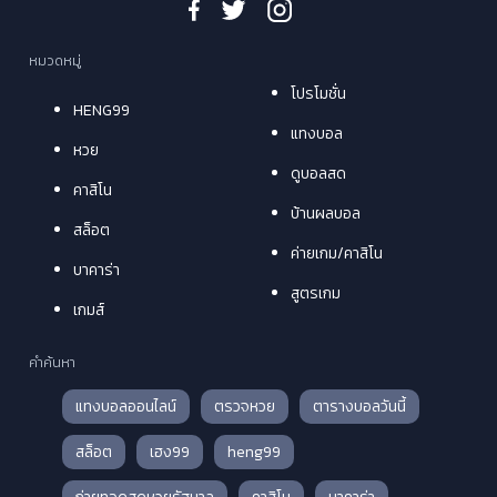
หมวดหมู่
โปรโมชั่น
HENG99
แทงบอล
หวย
ดูบอลสด
คาสิโน
บ้านผลบอล
สล็อต
ค่ายเกม/คาสิโน
บาคาร่า
สูตรเกม
เกมส์
คำค้นหา
แทงบอลออนไลน์
ตรวจหวย
ตารางบอลวันนี้
สล็อต
เฮง99
heng99