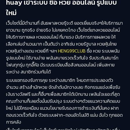
huay เข้าระบบ ซื้อ หวย ออนไลน์ รูปแบบ
ใหม่
เว็บไซต์นี้มีตำนานที่ อันธพาลหวยรุ้จะดี ยอดเยี่ยมจริงๆให้บริการมา
ยาวนาน ถูกจริง จ่ายจริง ไม่เคยคดโกง เว็บไซต์แทงหวยออนไลน์
ให้บริการทายผล หวยออนไลน์ ที่มาแรง มีบริการทายผลหวย ให้
เลือกเล่นจำนวนมาก เป็นต้นว่า อาทิเช่น หวยรัฐบาล หวยหุ้นไทย
หวยหุ้นต่างแดน หวยยี่กี ฯลฯ
HENG99CLUB
ซื้อ หวย
ระบบพนัน
รูปแบบใหม่ ใช้งานง่าย พนันสบายรวดเร็วทันใจ รับประกันสมาร์ท
โฟนทุกรุ่น ทุกอี๊ห้อ มีระบบระเบียบสื่อสังคมออนไลน์ เพิ่มสหาย
ระหว่าง สมาชิกร่วมกันได้
ระบบแชทรองรับการคุย ระหว่างสมาชิก โหมดการประลองตัว
จำนวน สร้างสำนักหวย จัดลำดับนักวางเลข กิจกรรมแข่งเพื่อรับ
เงินรางวัลฟรี และก็อื่นๆเพื่อสมาชิกได้เบิกบาน เพลินใจเยอะที่สุด
คณะทำงานก็เลยตั้งมั่นปรับปรุง ระบบต่างๆด้วยแนวความคิดแบบ
ใหม่ ไม่มีใครเหมือน แนวนโยบายรับรองการชำระเงินที่มั่นคง ฝาก
ถอนรวดเร็วทันใจ ด้วยระบบฝาก-ถอนอัตโนมัติ แม่น ฉับไว ทุกยอด
การคลัง