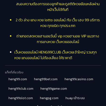
สนองความต้องการของลูกค้าและดูสถิติหวยย้อนหลังผ่าน
หน้าเว็บได้ทันที
2 ตัว ล่าง แทง หวย lotto ออนไลน์ กับ เว็บ เฮง 99 บริการ
หวย ทุกชนิด ทุกประเภท
ถ่ายทอดสดหวยฮานอยวันนี้ vip หวยฮานอย VIP แนวทาง
การแทงหวย เว็บหวยออนไลน์
เว็บหวยออนไลน์ HENG99CLUB เว็บหวยเจ้าใหญ่ รวมทุก
หวย แทงออนไลน์ ไม่ต้องเสี่ยง ให้ราคาดี
แท็กที่เกี่ยวข้อง
heng99.com
heng99bet.com
heng99casino.com
heng99club.com
heng99game.com
heng99slot.com
hengpg.com
huay เข้าระบบ