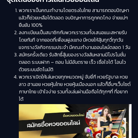
พวกเราเป็นคณะทำงานโดยตรงในไทย สามารถตอบปัญหา
แล้วก็ช่วยเหลือได้ตลอด จบปัญหาการถูกคดโกง จ่ายแน่ๆ
ยืนยัน 100%
ลงทะเบียนเป็นสมาชิกกับพวกเรารวมทั้งเสนอแนะสหายรับ
โดยทันที จากยอดที่เพื่อนฝูงเแทง มีหวยให้ลุ้นทุกวี่ทุกวัน
แจกรางวัลกิจกรรมประจำ มีคณะทำงานออนไลน์ตลอด 1 วัน
สมัครครั้งเดียว รับสิทธิ์ลุ้นของรางวัลล้นหลามมีโปรโมชั่น
ตลอด ระบบฝาก – ถอน ไม่มีอันตราย เร็ว เชื่อใจได้ โอนไว
ด้วยระบบอัตโนมัติ
พวกเราเปิดให้เล่นหวยทุกหมวดหมู่ จับยี่กี หวยรัฐบาล หวย
ลาว ฮานอย หวยหุ้นไทย หวยหุ้นเมืองนอก แล้วก็อื่นๆเว็บไซต์
ภาษาไทย เข้าใจง่าย รวมทั้งเล่นผ่านมือถือได้ทุกๆที่ ที่อยาก
ได้