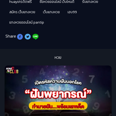
huayเครดิตฟรี
ซื้อหวยออนไลน์ เว็บไหนดี
รับแทงหวย
สมัคร เว็บแทงหวย
เว็บแทงหวย
เฮง99
แทงหวยออนไลน์ pantip
Share
หวย