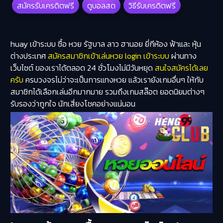
สมัครรับเครดิตฟรี
ดูบอลสด
วิธีรับเครดิตฟรี
huay เข้าระบบ ซื้อ หวย
รัฐบาล ลาว ฮานอย ยี่กีห้อง ฟ้าและ หุ้น
ต่างประเทศ
สมัครสมาชิกเข้าเล่นหวย login เข้าระบบ
ผ่านทาง
เว็บไซต์ ของเราได้ตลอด 24 ชั่วโมงไม่มีวันหยุด
สนใจสมัครได้เลย
ครับ
ครบวงจรไม่ว่าจะเป็นการแทงหวย แล้วเรายังเกมอื่นๆ ให้กับ
สมาชิกได้เลือกเล่นอีกมากมาย รวมถึงเกมสล๊อต ยอดนิยมต่างๆ
รับรองว่าถูกใจ นักเสี่ยงโชคอย่างแน่นอน