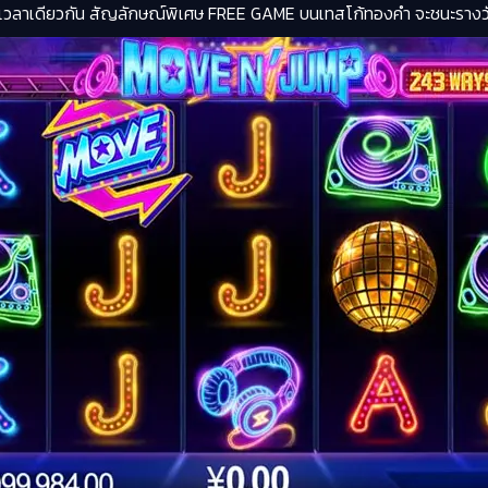
มในเวลาเดียวกัน สัญลักษณ์พิเศษ FREE GAME บนเทสโก้ทองคำ จะชนะรางวัล