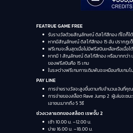
FEATRUE GAME FREE
รับรางวัลด้วยสัญลักษณ์ ดิสโก้สีทอง ที่ใดก็ไ
หากมีสัญลักษณ์ ดิสโก้สีทอง 15 อัน ปรากฏเต
ฟรีเกมจะสิ้นสุดเมื่อไม่มีฟรีสปินเหลือหรือเมื่อได
หากมี 1 สัญลักษณ์ ดิสโก้สีทอง หรือมากกว่า เห
ของฟรีสปินคือ 15 เกม
ในระหว่างฟรีเกมการเดิมพันจะเหมือนกับเกมโบนั
PAY LINE
การจ่ายรางวัลจะสูงขึ้นตามกับจำนวนเงินที่คุ
การจ่ายของสล็อต Rave Jump 2 ผู้เล่นจะชนะร
เอาชนะมากถึง 5 วิธี
ช่วงเวลาแตกของสล็อต เรพจั๊ม 2
เช้า 10.00 น. –12.00 น.
บ่าย 16.00 น. –18.00 น.