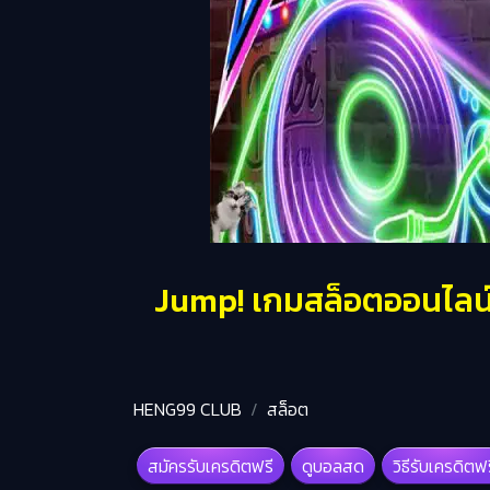
Jump! เกมสล็อตออนไลน์
HENG99 CLUB
สล็อต
สมัครรับเครดิตฟรี
ดูบอลสด
วิธีรับเครดิตฟ