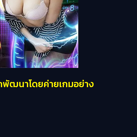
ูกพัฒนาโดยค่ายเกมอย่าง