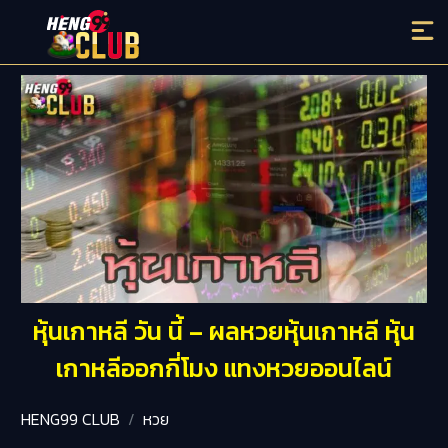
หุ้นเกาหลี วัน นี้ – ผลหวยหุ้นเกาหลี หุ้น
เกาหลีออกกี่โมง แทงหวยออนไลน์
HENG99 CLUB
หวย