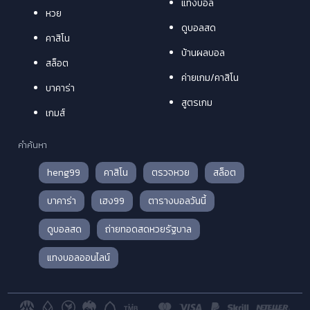
แทงบอล
หวย
ดูบอลสด
คาสิโน
บ้านผลบอล
สล็อต
ค่ายเกม/คาสิโน
บาคาร่า
สูตรเกม
เกมส์
คำค้นหา
heng99
คาสิโน
ตรวจหวย
สล็อต
บาคาร่า
เฮง99
ตารางบอลวันนี้
ดูบอลสด
ถ่ายทอดสดหวยรัฐบาล
แทงบอลออนไลน์