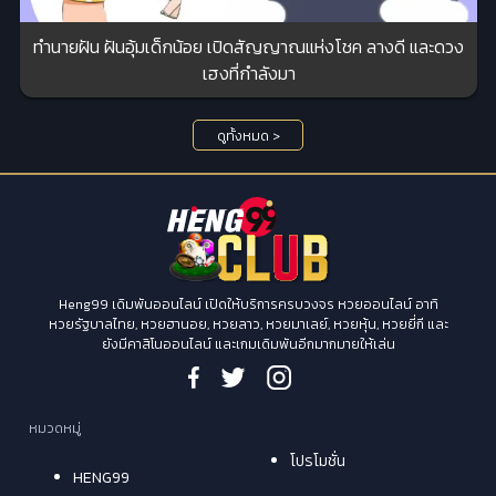
ทำนายฝัน ฝันอุ้มเด็กน้อย เปิดสัญญาณแห่งโชค ลางดี และดวง
เฮงที่กำลังมา
ดูทั้งหมด >
Heng99 เดิมพันออนไลน์ เปิดให้บริการครบวงจร หวยออนไลน์ อาทิ
หวยรัฐบาลไทย, หวยฮานอย, หวยลาว, หวยมาเลย์, หวยหุ้น, หวยยี่กี และ
ยังมีคาสิโนออนไลน์ และเกมเดิมพันอีกมากมายให้เล่น
หมวดหมู่
โปรโมชั่น
HENG99