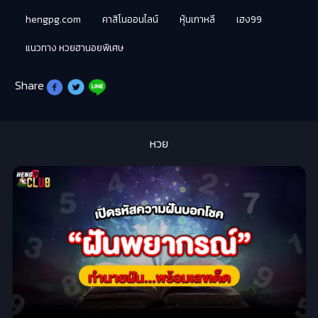
hengpg.com
คาสิโนออนไลน์
หุ้นเกาหลี
เฮง99
แนวทาง หวยฮานอยพิเศษ
Share
หวย