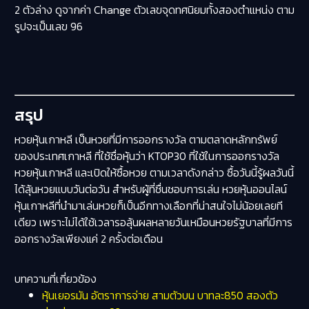
2 ตัวล่าง ดูจากค่า Change ตัวเลขจุดทศนิยมทั้งสองตำแหน่ง ตาม
รูปจะเป็นเลข 96
สรุป
หวยหุ้นเกาหลี เป็นหวยที่มีการออกรางวัล ตามตลาดหลักทรัพย์
ของประเทศเกาหลี ที่ใช้ชื่อหุ้นว่า KTOP30 ที่ใช้ในการออกรางวัล
หวยหุ้นเกาหลี และเปิดให้ซื้อหวย ตามเวลาดังกล่าว ซื้อวันนี้รู้ผลวันนี้
ได้ลุ้นหวยแบบวันต่อวัน สำหรับผู้ที่ชื่นชอบการเล่น หวยหุ้นออนไลน์
หุ้นเกาหลีที่นำมาเล่นหวยก็เป็นอีกทางเลือกที่น่าสนใจไม่น้อยเลยที
เดียว เพราะไม่ได้ใช้เวลารอลุ้นผลหลายวันเหมือนหวยรัฐบาลที่มีการ
ออกรางวัลเพียงแค่ 2 ครั้งต่อเดือน
บทความที่เกี่ยวข้อง
หุ้นเยอรมัน อัตราการจ่าย สามตัวบน บาทละ850 สองตัว