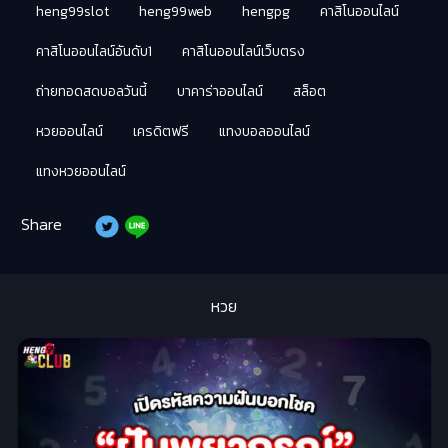
heng99slot
heng99web
hengpg
คาสิโนออนไลน์
คาสิโนออนไลน์อันดับ1
คาสิโนออนไลน์เว็บตรง
ถ่ายทอดสดบอลวันนี้
บาคาร่าออนไลน์
สล็อต
หวยออนไลน์
เครดิตฟรี
แทงบอลออนไลน์
แทงหวยออนไลน์
Share
หวย