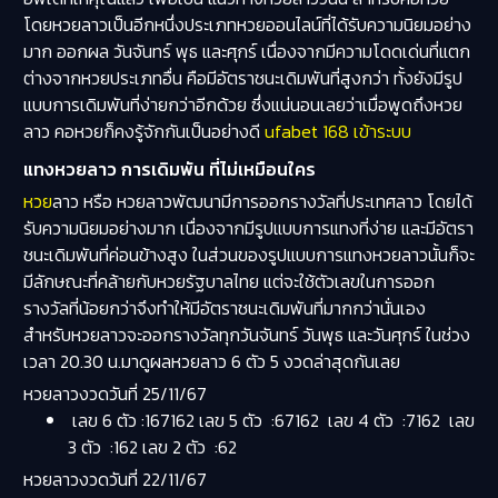
โดยหวยลาวเป็นอีกหนึ่งประเภทหวยออนไลน์ที่ได้รับความนิยมอย่าง
มาก ออกผล วันจันทร์ พุธ และศุกร์ เนื่องจากมีความโดดเด่นที่แตก
ต่างจากหวยประเภทอื่น คือมีอัตราชนะเดิมพันที่สูงกว่า ทั้งยังมีรูป
แบบการเดิมพันที่ง่ายกว่าอีกด้วย ซึ่งแน่นอนเลยว่าเมื่อพูดถึงหวย
ลาว คอหวยก็คงรู้จักกันเป็นอย่างดี
ufabet 168 เข้าระบบ
แทงหวยลาว การเดิมพัน ที่ไม่เหมือนใคร
หวย
ลาว หรือ
หวยลาวพัฒนา
มีการออกรางวัลที่ประเทศลาว โดยได้
รับความนิยมอย่างมาก เนื่องจากมีรูปแบบการแทงที่ง่าย และมีอัตรา
ชนะเดิมพันที่ค่อนข้างสูง ในส่วนของรูปแบบการแทงหวยลาวนั้นก็จะ
มีลักษณะที่คล้ายกับหวยรัฐบาลไทย แต่จะใช้ตัวเลขในการออก
รางวัลที่น้อยกว่าจึงทำให้มีอัตราชนะเดิมพันที่มากกว่านั่นเอง
สำหรับหวยลาวจะออกรางวัลทุกวันจันทร์ วันพุธ และวันศุกร์ ในช่วง
เวลา 20.30 น.มาดูผลหวยลาว 6 ตัว 5 งวดล่าสุดกันเลย
หวยลาวงวดวันที่ 25/11/67
เลข 6 ตัว :167162 เลข 5 ตัว :67162 เลข 4 ตัว :7162 เลข
3 ตัว :162 เลข 2 ตัว :62
หวยลาวงวดวันที่ 22/11/67