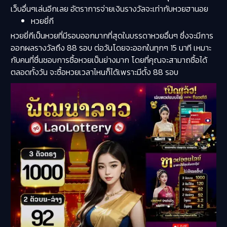
เว็บอื่นๆเล่นอีกเลย อัตราการจ่ายเงินรางวัลจะเท่ากับหวยฮานอย
หวยยี่กี
หวยยี่กีเป็นหวยที่มีรอบออกมากที่สุดในบรรดาหวยอื่นๆ ซึ่งจะมีการ
ออกผลรางวัลถึง 88 รอบ ต่อวันโดยจะออกในทุกๆ 15 นาที เหมาะ
กับคนที่ชื่นชอบการซื้อหวยเป็นย่างมาก โดยที่คุณจะสามาถซื้อได้
ตลอดทั้งวัน จะซื้อหวยเวลาไหนก็ได้เพราะมีตั้ง 88 รอบ