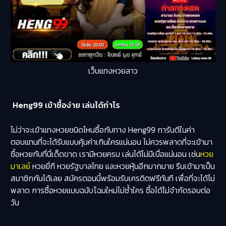
เว็บแทงหวยลาว
Heng99 เข้าซื้อง่าย เล่นได้กำไร
ไม่ว่าจะเข้าแทงหวยชนิดไหนซื้อกับทาง Heng99 การันตีในค่า
ตอบแทนที่จะได้รับแบบคุ้มค่าเกินใครแน่นอน ไม่ควรพลาดที่จะเข้ามา
ซื้อหวยกับที่นี่เด็ดขาด เรามีหวยครบ เล่นได้ไม่มีเบื่อแน่นอน เช่น
หวย
มาเลย์
หวยยี่กี หวยรัฐบาลไทย และหวยหุ้นอีกมากมาย รีบเข้ามาเป็น
สมาชิกกันได้เลย สมัครตอนนี้พร้อมรับเครดิตฟรีทันที เพื่อที่จะได้ไม่
พลาด การซื้อหวยแบบฉบับโฉมใหม่ไม่ซ้ำใคร ซื้อได้ไม่จำกัดรอบต่อ
วัน