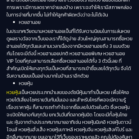
การเพราะมีการลดราคาจ่ายลงบ้าง เพราะจะทำให้เรามีสภาพคล่อง
ในการจ่ายที่มากขึ้น ไม่ทำให้ลูกค้าผิดหวังว่าจะไม่ได้เงิน
หวยฮานอย
ในประเทศเวียดนามหวยฮานอยเป็นที่ได้รับความนิยมในการเล่นหวย
ดูผลรางวัลจากเว็บของเราก็ได้ดูง่าย ส่วนใหญ่คุณสามารถซื้อหวย
ฮานอยได้ทุกวันและสามเวลาเนื่องจากมีหวยฮานอยถึง 3 แบบด้วย
กันโดยจะมีดังนี้ หวยฮานอยปกติ หวยฮานอยพิเศษ หวยฮานอย
VIP โดยที่คุณสามารถเลือกซื้อหวยฮานอยได้ทั้ง 3 ตัวนี้เลย ที่
สำคัญเปิดให้แทงทุกวันเป็นหวยที่สามารถเข้าซื้อเลขได้ทุกวัน จึงได้
รับความนิยมเป็นอย่างมากในบ้านเราอีกด้วย
หวยหุ้น
หวยหุ้น
เป็นหวยประเภทนำเลขของดัชนีหุ้นมาทำเป็นหวย เพื่อให้คอ
หวยได้เสี่ยงโชครายวันกันนั่นเอง และสำหรับใครที่พอจะมีความรู้
เรื่องราคาหุ้น ก็สามารถทำกำไรจากซื้อเลขไปด้วยในตัว ซึ่งหวยหุ้น
จะเปิดให้แทงกันทุกวัน ยกเว้นวันที่ตลาดหุ้นปิด โดยจะมีทั้งหุ้นไทย
และ หุ้นจากต่างประเทศมากมายอาทิเช่น หวยหุ้นนิเคอิ หวยหุ้นดาวน์
โจนส์ หวยหุ้นฮั่งเส็ง หวยหุ้นเกาหลี หวยหุ้นจีน หวยหุ้นสิงค์โปร์ และ
อีกอื่นๆมากมาย ขนเอามาไว้ที่เว็บของเราหมดแล้ว คุณไม่ต้องค้นหา