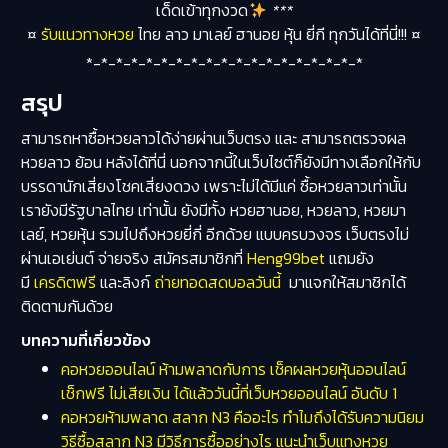
เด็ดเข้าทุกงวด
***
¤
รับแนวทางหวย
ไทย ลาว มาเลย์ ฮานอย หุ้น ยี่กี ทุกวันได้ที่นี่!!! ¤
*-*-*-*-*-*-*-*-*-*-*-*-*-*-*-*-*-*-*
สรุป
สามารถหาซื้อหวยลาวได้ง่ายผ่านเว็บตรง และ สามารถตรวจผล
หวยลาว ย้อน หลัง
ได้ที่นี่ นอกจากนี้ในเว็บไซต์ก็ยังมีทางเลือกให้กับ
บรรดานักเสี่ยงโชคเสี่ยงดวง เพราะไม่ได้มีแค่ ซื้อหวยลาวเท่านั้น
เรายังมีรัฐบาลไทย เท่านั้น ยังมีทั้ง หวยฮานอย, หวยลาว, หวยมา
เลย์, หวยหุ้น รวมไปถึงหวยยี่กี่ อีกด้วย แบบครบวงจร เว็บตรงไม่
ผ่านเอเย่นต์ จ่ายจริง สมัครสมาชิกที่
Heng99bet
แถมยัง
มี
เครดิตฟรี
และลิงก์
ถ่ายทอดสดบอลวันนี้
มาแจกให้สมาชิกได้
ติดตามกันด้วย
บทความที่เกี่ยวข้อง
คอหวยออนไลน์ ห้ามพลาดกับการ เช็คผลหวยหุ้นออนไลน์
เช็กฟรี ไม่เสียเงิน ได้แล้ววันนี้ที่เว็บหวยออนไลน์ อันดับ 1
คอหวยห้ามพลาด สลาก N3 คืออะไร ทำไมถึงได้รับความนิยม
วิธีซื้อสลาก N3 มีวิธีการซื้ออย่างไร แนะนำเว็บแทงหวย