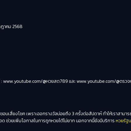
รกฎาคม 2568
ไซต์ : www.youtube.com/@หวยสด789 และ www.youtube.com/@ตรว
ชอบเสี่ยงโชค เพราะออกรางวัลบ่อยถึง 3 ครั้งต่อสัปดาห์ ทำให้เราสามารถล
ลอด ช่วยเพิ่มโอกาสในการถูกหวยได้ไม่ยาก นอกจากนี้ยังมีบริการ
หวยรัฐ