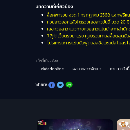
บทความที่เกี่ยวข้อง
ล็อคพารวย งวด 1 กรกฎาคม 2568 แจกฟรีแนวทา
หวยลาวออกแล้ว! ตรวจเลขลาววันนี้ งวด 20 มิถุนาย
เลขหวยลาว แนวทางหวยลาวแม่นยำจากสำนักดัง อั
77jili เว็บตรงมาแรง ศูนย์รวมเกมสล็อตสุดมั
โปรแกรมการแข่งขันฟุตบอลชิงแชมป์สโมสรโลก 20
แท็กที่เกี่ยวข้อง
lekdedonline
ผลหวยลาวพัฒนา
หวยลาววันนี
Share