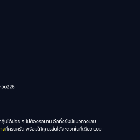
จหวย226
ุ้นได้บ่อย ๆ ไม่ต้องรอนาน อีกทั้งยังมีแนวทางเลข
บาล
ที่ครบครัน พร้อมให้คุณเล่นได้สะดวกในที่เดียว แบบ