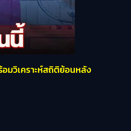
อมวิเคราะห์สถิติย้อนหลัง