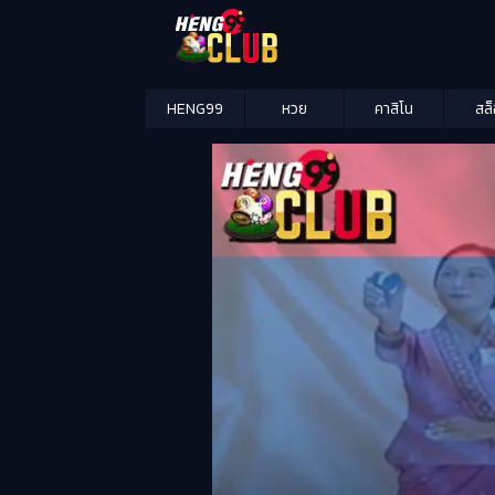
HENG99
หวย
คาสิโน
สล