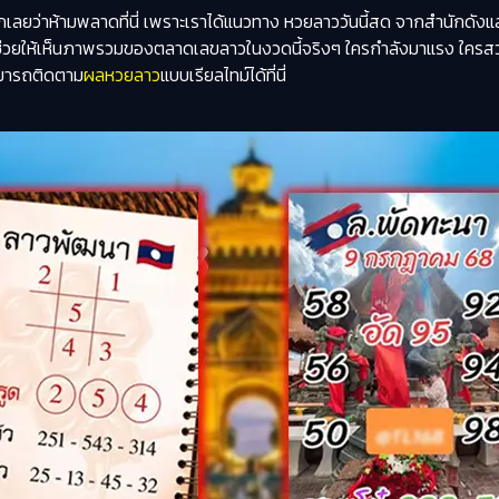
อกเลยว่าห้ามพลาดที่นี่ เพราะเราได้แนวทาง หวยลาววันนี้สด จากสำนักดังแล
จ ช่วยให้เห็นภาพรวมของตลาดเลขลาวในงวดนี้จริงๆ ใครกำลังมาแรง ใครสวน
ะสามารถติดตาม
ผลหวยลาว
แบบเรียลไทม์ได้ที่นี่