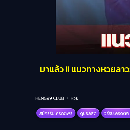
มาแล้ว !! แนวทางหวยลาวว
HENG99 CLUB
หวย
สมัครรับเครดิตฟรี
ดูบอลสด
วิธีรับเครดิตฟ