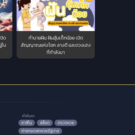
เปิด
ทำนายฝัน ฝันอุ้มเด็กน้อย เปิด
ู่ใน
สัญญาณแห่งโชค ลางดี และดวงเฮง
ที่กำลังมา
คำค้นหา
คาสิโน
สล็อต
ตรวจหวย
ถ่ายทอดสดหวยรัฐบาล