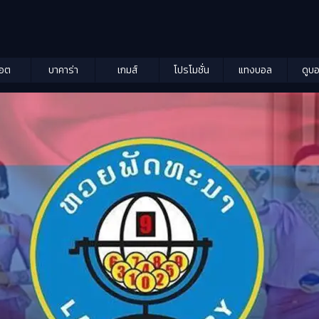
็อต
บาคาร่า
เกมส์
โปรโมชั่น
แทงบอล
ดูบ