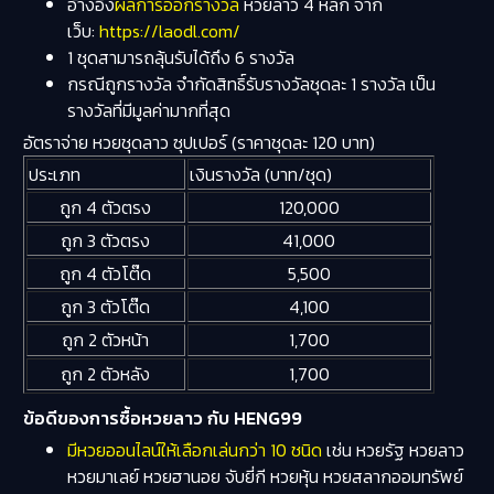
อ้างอิง
ผลการออกรางวัล
หวยลาว 4 หลัก จาก
เว็บ:
https://laodl.com/
1 ชุดสามารถลุ้นรับได้ถึง 6 รางวัล
กรณีถูกรางวัล จำกัดสิทธิ์รับรางวัลชุดละ 1 รางวัล เป็น
รางวัลที่มีมูลค่ามากที่สุด
อัตราจ่าย หวยชุดลาว ซุปเปอร์ (ราคาชุดละ 120 บาท)
ประเภท
เงินรางวัล (บาท/ชุด)
ถูก 4 ตัวตรง
120,000
ถูก 3 ตัวตรง
41,000
ถูก 4 ตัวโต๊ด
5,500
ถูก 3 ตัวโต๊ด
4,100
ถูก 2 ตัวหน้า
1,700
ถูก 2 ตัวหลัง
1,700
ข้อดีของการซื้อหวยลาว กับ HENG99
มีหวยออนไลน์ให้เลือกเล่นกว่า 10 ชนิด
เช่น หวยรัฐ หวยลาว
หวยมาเลย์ หวยฮานอย จับยี่กี หวยหุ้น หวยสลากออมทรัพย์