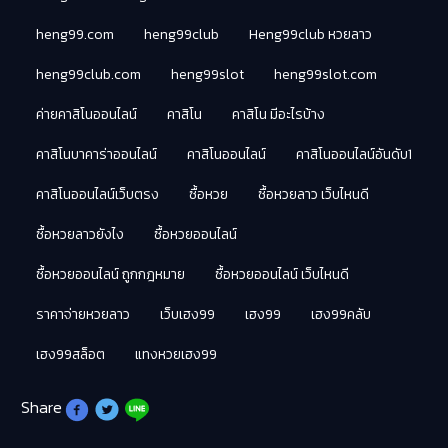
heng99.com
heng99club
Heng99club หวยลาว
heng99club.com
heng99slot
heng99slot.com
ค่ายคาสิโนออนไลน์
คาสิโน
คาสิโน มีอะไรบ้าง
คาสิโนบาคาร่าออนไลน์
คาสิโนออนไลน์
คาสิโนออนไลน์อันดับ1
คาสิโนออนไลน์เว็บตรง
ซื้อหวย
ซื้อหวยลาว เว็บไหนดี
ซื้อหวยลาวยังไง
ซื้อหวยออนไลน์
ซื้อหวยออนไลน์ ถูกกฎหมาย
ซื้อหวยออนไลน์ เว็บไหนดี
ราคาจ่ายหวยลาว
เว็บเฮง99
เฮง99
เฮง99คลับ
เฮง99สล็อต
แทงหวยเฮง99
Share