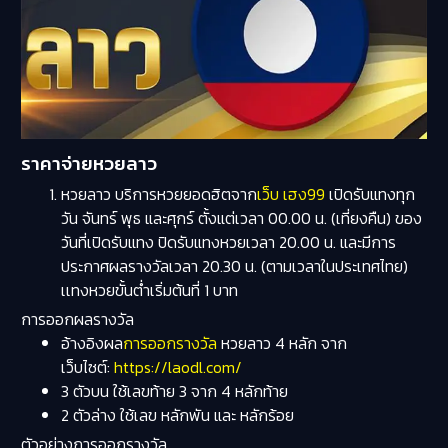
ราคาจ่ายหวยลาว
หวยลาว
บริการหวยยอดฮิตจาก
เว็บ เฮง99
เปิดรับแทงทุก
วัน จันทร์ พุธ และศุกร์ ตั้งแต่เวลา 00.00 น. (เที่ยงคืน) ของ
วันที่เปิดรับแทง ปิดรับแทงหวยเวลา 20.00 น. และมีการ
ประกาศผลรางวัลเวลา 20.30 น. (ตามเวลาในประเทศไทย)
เเทงหวยขั้นต่ำเริ่มต้นที่ 1 บาท
การออกผลรางวัล
อ้างอิงผล
การออกรางวัล
หวยลาว 4 หลัก จาก
เว็บไซต์:
https://laodl.com/
3 ตัวบน ใช้เลขท้าย 3 จาก 4 หลักท้าย
2 ตัวล่าง ใช้เลข หลักพัน และ หลักร้อย
ตัวอย่างการออกรางวัล