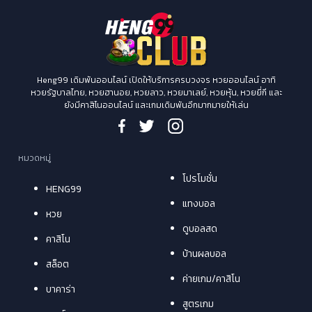
Heng99 เดิมพันออนไลน์ เปิดให้บริการครบวงจร หวยออนไลน์ อาทิ
หวยรัฐบาลไทย, หวยฮานอย, หวยลาว, หวยมาเลย์, หวยหุ้น, หวยยี่กี และ
ยังมีคาสิโนออนไลน์ และเกมเดิมพันอีกมากมายให้เล่น
หมวดหมู่
โปรโมชั่น
HENG99
แทงบอล
หวย
ดูบอลสด
คาสิโน
บ้านผลบอล
สล็อต
ค่ายเกม/คาสิโน
บาคาร่า
สูตรเกม