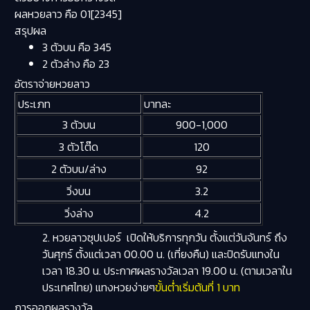
ผลหวยลาว คือ 01[2345]
สรุปผล
3 ตัวบน คือ 345
2 ตัวล่าง คือ 23
อัตราจ่ายหวยลาว
ประเภท
บาทละ
3 ตัวบน
900-1,000
3 ตัวโต๊ด
120
2 ตัวบน/ล่าง
92
วิ่งบน
3.2
วิ่งล่าง
4.2
2. หวยลาวซุปเปอร์
เปิดให้บริการทุกวัน ตั้งแต่วันจันทร์ ถึง
วันศุกร์ ตั้งแต่เวลา 00.00 น. (เที่ยงคืน) และปิดรับแทงใน
เวลา 18.30 น. ประกาศผลรางวัลเวลา 19.00 น. (ตามเวลาใน
ประเทศไทย) แทงหวยง่ายๆ
ขั้นต่ำเริ่มต้นที่ 1 บาท
การออกผลรางวัล