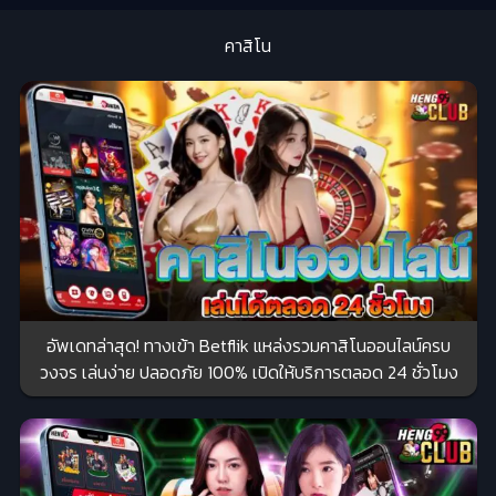
คาสิโน
อัพเดทล่าสุด! ทางเข้า Betflik แหล่งรวมคาสิโนออนไลน์ครบ
วงจร เล่นง่าย ปลอดภัย 100% เปิดให้บริการตลอด 24 ชั่วโมง