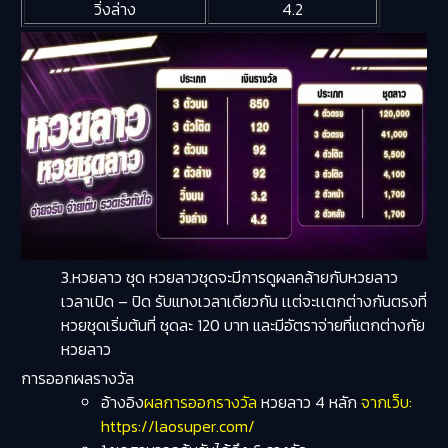
วิ่งล่าง
4.2
3.หวยลาว ชุด
หวยลาวชุดจะมีการดูผลคล้ายกับหวยลาว
เวลาเปิด – ปิด รับแทงเวลาเดียวกัน เเต่จะเเตกต่างกันตรงที่
หวยชุดเริ่มต้นที่ ชุดละ 120 บาท และมีอัตราจ่ายที่แตกต่างกัย
หวยลาว
การออกผลรางวัล
อ้างอิง
ผลการออกรางวัล
หวยลาว 4 หลัก
จากเว็บ:
https://laosuper.com/