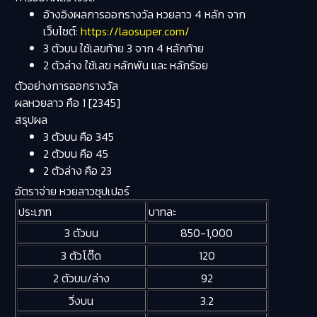
อ้างอิงผลการออกรางวัล หวยลาว 4 หลัก จาก
เว็บไซต์:
https://laosuper.com/
3 ตัวบน ใช้เลขท้าย 3 จาก 4 หลักท้าย
2 ตัวล่าง ใช้เลข หลักพัน และ หลักร้อย
ตัวอย่างการออกรางวัล
ผลหวยลาว คือ 1 [2345]
สรุปผล
3 ตัวบน คือ 345
2 ตัวบน คือ 45
2 ตัวล่าง คือ 23
อัตราจ่าย หวยลาวซุปเปอร์
ประเภท
บาทละ
3 ตัวบน
850-1,000
3 ตัวโต๊ด
120
2 ตัวบน/ล่าง
92
วิ่งบน
3.2