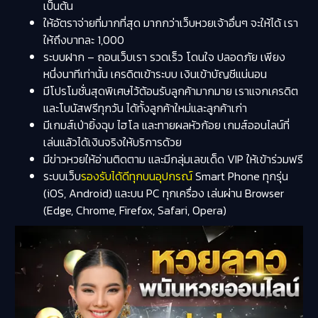
เป็นต้น
ให้อัตราจ่ายที่มากที่สุด มากกว่าเว็บหวยเจ้าอื่นๆ จะให้ได้ เรา
ให้ถึงบาทละ 1,000
ระบบฝาก – ถอนเว็บเรา รวดเร็ว โดนใจ ปลอดภัย เพียง
หนึ่งนาทีเท่านั้น เครดิตเข้าระบบ เงินเข้าบัญชีแน่นอน
มีโปรโมชั่นสุดพิเศษไว้ต้อนรับลูกค้ามากมาย เราแจกเครดิต
และโบนัสฟรีทุกวัน ได้ทั้งลูกค้าใหม่และลูกค้าเก่า
มีเกมส์เป่ายิ้งฉุบ ไฮโล และทายผลหัวก้อย เกมส์ออนไลน์ที่
เล่นแล้วได้เงินจริงให้บริการด้วย
มีข่าวหวยให้อ่านติดตาม และมีกลุ่มเลขเด็ด VIP ให้เข้าร่วมฟรี
ระบบเว็บ
รองรับได้ดีทุกบนอุปกรณ์
Smart Phone ทุกรุ่น
(iOS, Android) และบน PC ทุกเครื่อง เล่นผ่าน Browser
(Edge, Chrome, Firefox, Safari, Opera)