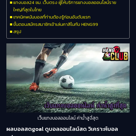
แทงบอล24 ชม. เว็บตรง ผู้ให้บริการแทงบอลออนไลน์ราย
ใหญ่ที่สุดในไทย
เทคนิคพนันบอลที่ท่านต้องรู้ก่อนอันดับแรก
ขั้นตอนสมัครสมาชิกเข้าเล่นคาสิโนกับ HENG99
สรุป
เว็บแทงบอลออนไลน์ ค่าน้ำสูงี่สุด
ผลบอลสดgoal ดูบอลออนไลน์สด วิเคราะห์บอล