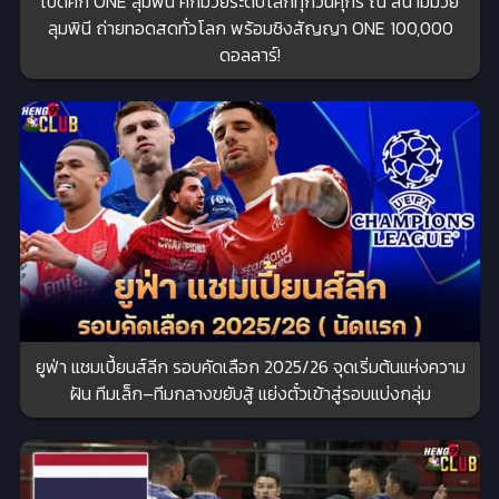
เปิดศึก ONE ลุมพินี ศึกมวยระดับโลกทุกวันศุกร์ ณ สนามมวย
ลุมพินี ถ่ายทอดสดทั่วโลก พร้อมชิงสัญญา ONE 100,000
ดอลลาร์!
ยูฟ่า แชมเปี้ยนส์ลีก รอบคัดเลือก 2025/26 จุดเริ่มต้นแห่งความ
ฝัน ทีมเล็ก–ทีมกลางขยับสู้ แย่งตั๋วเข้าสู่รอบแบ่งกลุ่ม