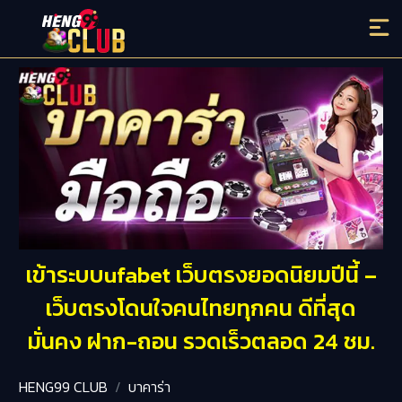
เข้าระบบufabet เว็บตรงยอดนิยมปีนี้ –
เว็บตรงโดนใจคนไทยทุกคน ดีที่สุด
มั่นคง ฝาก-ถอน รวดเร็วตลอด 24 ชม.
HENG99 CLUB
บาคาร่า