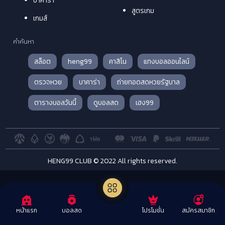
บาคาร่า
สูตรเกม
เกมส์
คำค้นหา
สล็อต
heng99
คาสิโน
แทงบอลออนไลน์
ตรวจหวย
บาคาร่า
ถ่ายทอดสดหวยรัฐบาล
ตารางบอลวันนี้
ดูบอลสด
เฮง99
HENG99 CLUB © 2022 All rights reserved.
โปรโมชั่น
สมัครสมาชิก
หน้าแรก
บอลสด