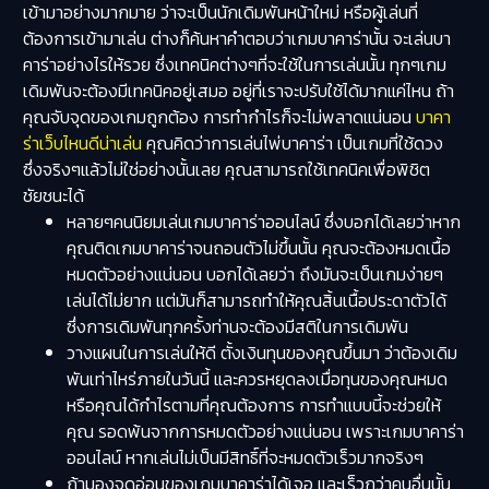
เข้ามาอย่างมากมาย ว่าจะเป็นนักเดิมพันหน้าใหม่ หรือผู้เล่นที่
ต้องการเข้ามาเล่น ต่างก็ค้นหาคำตอบว่าเกมบาคาร่านั้น จะเล่นบา
คาร่าอย่างไรให้รวย ซึ่งเทคนิคต่างๆที่จะใช้ในการเล่นนั้น ทุกๆเกม
เดิมพันจะต้องมีเทคนิคอยู่เสมอ อยู่ที่เราจะปรับใช้ได้มากแค่ไหน ถ้า
คุณจับจุดของเกมถูกต้อง การทำกำไรก็จะไม่พลาดแน่นอน
บาคา
ร่าเว็บไหนดีน่าเล่น
คุณคิดว่าการเล่นไพ่บาคาร่า เป็นเกมที่ใช้ดวง
ซึ่งจริงๆแล้วไม่ใช่อย่างนั้นเลย คุณสามารถใช้เทคนิคเพื่อพิชิต
ชัยชนะได้
หลายๆคนนิยมเล่นเกมบาคาร่าออนไลน์ ซึ่งบอกได้เลยว่าหาก
คุณติดเกมบาคาร่าจนถอนตัวไม่ขึ้นนั้น คุณจะต้องหมดเนื้อ
หมดตัวอย่างแน่นอน บอกได้เลยว่า ถึงมันจะเป็นเกมง่ายๆ
เล่นได้ไม่ยาก แต่มันก็สามารถทำให้คุณสิ้นเนื้อประดาตัวได้
ซึ่งการเดิมพันทุกครั้งท่านจะต้องมีสติในการเดิมพัน
วางแผนในการเล่นให้ดี ตั้งเงินทุนของคุณขึ้นมา ว่าต้องเดิม
พันเท่าไหร่ภายในวันนี้ และควรหยุดลงเมื่อทุนของคุณหมด
หรือคุณได้กำไรตามที่คุณต้องการ การทำแบบนี้จะช่วยให้
คุณ รอดพ้นจากการหมดตัวอย่างแน่นอน เพราะเกมบาคาร่า
ออนไลน์ หากเล่นไม่เป็นมีสิทธิ์ที่จะหมดตัวเร็วมากจริงๆ
ถ้ามองจุดอ่อนของเกมบาคาร่าได้เจอ และเร็วกว่าคนอื่นนั้น