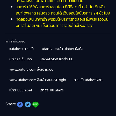
เห็นผลจริง ไม่มีพลาดแม้แต่ตาเดียวแน่นอน
บาคาร่า 1688 บาคาร่าออนไลน์ ที่ดีที่สุด ที่เหล่านักเดิมพัน
อย่าได้พลาด เล่นจริง ถอนได้ เว็บออนไลน์บริการ 24 ชั่วโมง
ทดลองเล่น บาคาร่า พร้อมให้บริการทดลองเล่นฟรีแล้ววันนี้
มีคาสิโนสดเกม เว็บเล่นบาคาร่าออนไลน์ใหม่ล่าสุด
แท็กที่เกี่ยวข้อง
::ufabet:: ทางเข้า
ufa88 ทางเข้า ufabet มือถือ
ufabet เว็บหลัก
ufabet2468 เข้าสู่ระบบ
www.betufa.com ลิ้งเข้าระบบ
www.ufabet.com ลิ้งเข้าระบบ24 login
ทางเข้า ufabet888
เข้าระบบufabet
เข้าสู่ระบบ ufa191
Share