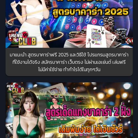
มาแนะนำ สูตรบาคาร่าฟรี 2025 และวิธีใช้ โปรแกรมสูตรบาคาร่า
ที่ใช้งานได้จริง สมัครบาคาร่า เว็บตรง ไม่ผ่านเอเย่นต์ เล่นฟรี
ไม่มีค่าใช้จ่าย ทำกำไรได้ในทุกๆวัน