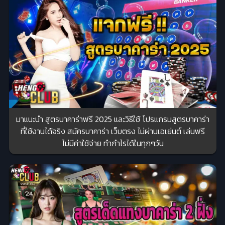
มาแนะนำ สูตรบาคาร่าฟรี 2025 และวิธีใช้ โปรแกรมสูตรบาคาร่า
ที่ใช้งานได้จริง สมัครบาคาร่า เว็บตรง ไม่ผ่านเอเย่นต์ เล่นฟรี
ไม่มีค่าใช้จ่าย ทำกำไรได้ในทุกๆวัน