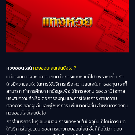
หวยออนไลน์
หวยออนไลน์เล่นยังไง ?
แต่บางคนอาจจะ มีความถนัด ในการแทงหวยก็ได้ เพราะฉะนั้น ถ้า
ใครมีความสนใจ ในการใช้บริการหรือ ความสนใจในการลงทุน เราก็
สามารถ ทำการศึกษา หาข้อมูลเพื่อ ให้การลงทุน ของเรามีโอกาส
ประสบความสำเร็จ ต่อการลงทุน และการใช้บริการ ตามความ
ต้องการ ของผู้เล่นและผู้ใช้บริการ เพิ่มมากยิ่งขึ้น สำหรับการลงทุน
หวยออนไลน์เล่นยังไง
การใช้บริการ ในรูปแบบของ การแทงหวยในปัจจุบัน ก็ได้มีการเปิด
ให้บริการในรูปแบบ ของการแทงหวยออนไลน์ ซึ่งก็ถือได้ว่า ตอบ