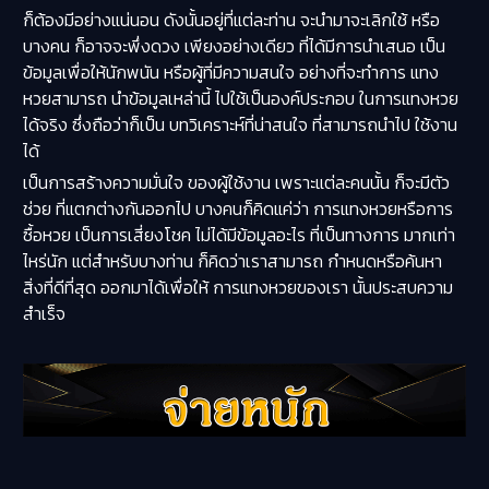
ก็ต้องมีอย่างแน่นอน ดังนั้นอยู่ที่แต่ละท่าน จะนำมาจะเลิกใช้ หรือ
บางคน ก็อาจจะพึ่งดวง เพียงอย่างเดียว ที่ได้มีการนำเสนอ เป็น
ข้อมูลเพื่อให้นักพนัน หรือผู้ที่มีความสนใจ อย่างที่จะทำการ แทง
หวยสามารถ นำข้อมูลเหล่านี้ ไปใช้เป็นองค์ประกอบ ในการแทงหวย
ได้จริง ซึ่งถือว่าก็เป็น บทวิเคราะห์ที่น่าสนใจ ที่สามารถนำไป ใช้งาน
ได้
เป็นการสร้างความมั่นใจ ของผู้ใช้งาน เพราะแต่ละคนนั้น ก็จะมีตัว
ช่วย ที่แตกต่างกันออกไป บางคนก็คิดแค่ว่า การแทงหวยหรือการ
ซื้อหวย เป็นการเสี่ยงโชค ไม่ได้มีข้อมูลอะไร ที่เป็นทางการ มากเท่า
ไหร่นัก แต่สำหรับบางท่าน ก็คิดว่าเราสามารถ กำหนดหรือค้นหา
สิ่งที่ดีที่สุด ออกมาได้เพื่อให้ การแทงหวยของเรา นั้นประสบความ
สำเร็จ