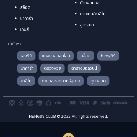
บ้านผลบอล
สล็อต
ค่ายเกม/คาสิโน
บาคาร่า
สูตรเกม
เกมส์
คำค้นหา
เฮง99
แทงบอลออนไลน์
สล็อต
heng99
บาคาร่า
ตรวจหวย
ตารางบอลวันนี้
คาสิโน
ถ่ายทอดสดหวยรัฐบาล
ดูบอลสด
HENG99 CLUB © 2022 All rights reserved.