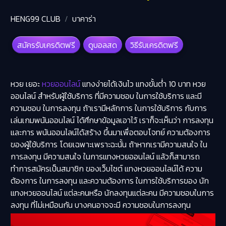
HENG99 CLUB
บาคาร่า
สมัครรับเครดิตฟรี
ดูบอลสด
วิธีรับเครดิตฟรี
หวย เยอะ
หวยออนไลน์
แทงง่ายได้เงินไว แทงขั้นต่ำ 10 บาท หวย
ออนไลน์ สำหรับผู้ใช้บริการ ที่มีความชอบ ในการใช้บริการ และมี
ความชอบ ในการลงทุน ถ้าเรามีหลักการ ในการใช้บริการ กับการ
เล่นเกมพนันออนไลน์ ได้ศึกษาข้อมูลเอาไว้ เราก็จะเห็นว่า การลงทุน
และการ พนันออนไลน์ได้สร้าง ขึ้นมาเพื่อตอบโจทย์ ความต้องการ
ของผู้ใช้บริการ โดยเฉพาะเพราะฉะนั้น ถ้าหากเรามีความสนใจ ใน
การลงทุน มีความสนใจ ในการแทงหวยออนไลน์ แล้วก็สามารถ
ทำการสมัครเป็นสมาชิก ของเว็บไซต์ แทงหวยออนไลน์ได้ ความ
ต้องการ ในการลงทุน และความต้องการ ในการใช้บริการของ นัก
แทงหวยออนไลน์ แต่ละคนหรือ นักลงทุนแต่ละคน มีความชอบในการ
ลงทุน ที่ไม่เหมือนกัน บางคนอาจจะมี ความชอบในการลงทุน