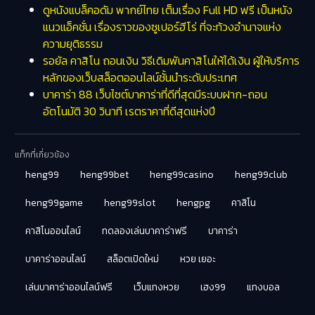
ดูหนังแบล็คอดัม พากย์ไทย เต็มเรื่อง Full HD ฟรี เป็นหนัง
แนวแอ็คชั่น เรื่องราวของซูเปอร์ฮีโร่ ที่จะท้วงอำนาจแห่ง
ความยุติธรรม
รอยัล คาสิโน ถอนเงิน วิธีเดิมพันคาสิโนให้ได้เงิน ผู้ให้บริการ
หลักของเว็บสล็อตออนไลน์ชั้นนำระดับประเทศ
บาคาร่า 88 เว็บไซต์บาคาร่าที่ดีที่สุดมีระบบฝาก-ถอน
อัตโนมัติ 30 วินาที เรตราคาที่ดีสุดแห่งปี
แท็กที่เกี่ยวข้อง
heng99
heng99bet
heng99casino
heng99club
heng99game
heng99slot
hengpg
คาสิโน
คาสิโนออนไลน์
ทดลองเล่นบาคาร่าฟรี
บาคาร่า
บาคาร่าออนไลน์
สล็อตเปิดใหม่
หวย เยอะ
เล่นบาคาร่าออนไลน์ฟรี
เว็บแทงหวย
เฮง99
แทงบอล