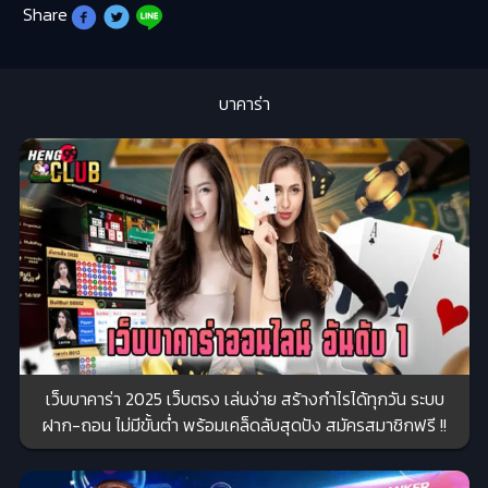
Share
บาคาร่า
เว็บบาคาร่า 2025 เว็บตรง เล่นง่าย สร้างกำไรได้ทุกวัน ระบบ
ฝาก-ถอน ไม่มีขั้นต่ำ พร้อมเคล็ดลับสุดปัง สมัครสมาชิกฟรี !!