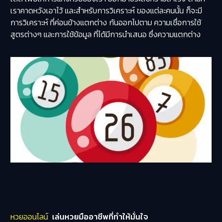
เราคาดหวังเอาไว้ และสำหรับการวิเคราะห์ ของแต่ละคนนั้น ก็จะมี
การวิเคราะห์ ที่ค่อนข้างแตกต่าง กันออกไปตาม ความเชื่อการใช้
สูตรต่างๆ และการใช้ข้อมูล ที่ได้มีการนำเสนอ ซึ่งความแตกต่าง
หวยออนไลน์
เล่นหวยมืออาชีพที่ทำให้มั่นใจ