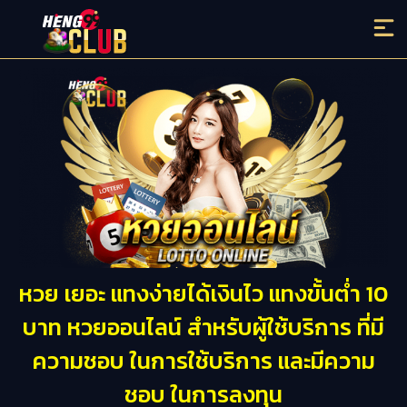
หวย เยอะ แทงง่ายได้เงินไว แทงขั้นต่ำ 10
บาท หวยออนไลน์ สำหรับผู้ใช้บริการ ที่มี
ความชอบ ในการใช้บริการ และมีความ
ชอบ ในการลงทุน