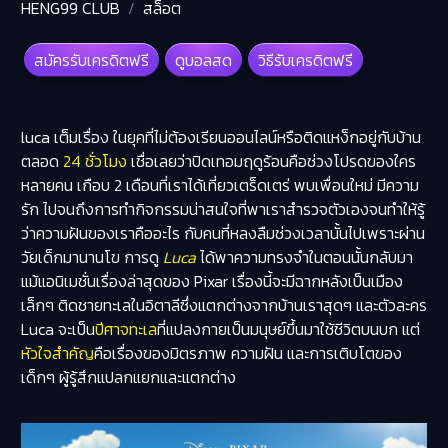
HENG99 CLUB
สล็อต
สมัครรับเครดิตฟรี
ดูบอลสด
วิธีรับเครดิตฟรี
luca เต็มเรื่อง
ในยุคที่ไม่ต้องเรียนออนไลน์หรือติดแหง็กอยู่กับบ้าน
ตลอด
24 ชั่วโมง
เชื่อเลยว่าปิดเทอมฤดูร้อนคือช่วงโปรดของใคร
หลายคน เกือบ 2 เดือนที่เราได้เที่ยวเตร็ดเตร่ พบเพื่อนใหม่ มีความ
รัก ไปจนถึงการทำกิจกรรมน่าสนใจที่พาเราสำรวจตัวเองจนทำให้รู้
ว่าความฝันของเราคืออะไร กับคนที่หลงลืมช่วงเวลานั้นไปเพราะผ่าน
วัยเด็กมานานโข การดู
Luca
ได้พาความทรงจำในตอนนั้นกลับมา
แม้แอนิเมชั่นเรื่องล่าสุดของ Pixar เรื่องนี้จะมีฉากหลังเป็นเมือง
เล็กๆ ติดชายทะเลในอิตาลีซึ่งแตกต่างจากบ้านเราสุดๆ และตัวละคร
Luca จะเป็น
ปีศาจทะเล
ที่แปลงกายเป็นมนุษย์ขึ้นมาใช้ชีวิตบนบก แต่
หัวใจสำคัญ
คือเรื่องของมิตรภาพ ความฝัน และการเติบโตของ
เด็กๆ ผู้รู้สึกแปลกแยกและแตกต่าง