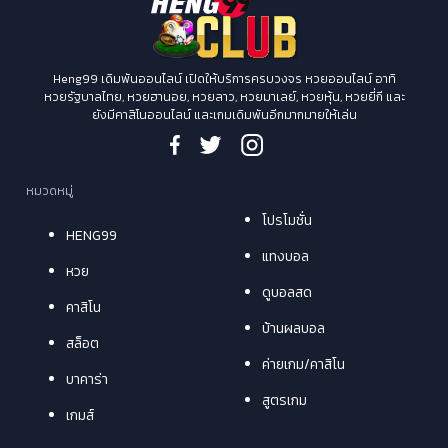
Heng99 เดิมพันออนไลน์ เปิดให้บริการครบวงจร หวยออนไลน์ อาทิ
หวยรัฐบาลไทย, หวยฮานอย, หวยลาว, หวยมาเลย์, หวยหุ้น, หวยยี่กี และ
ยังมีคาสิโนออนไลน์ และเกมเดิมพันอีกมากมายให้เล่น
หมวดหมู่
โปรโมชั่น
HENG99
แทงบอล
หวย
ดูบอลสด
คาสิโน
บ้านผลบอล
สล็อต
ค่ายเกม/คาสิโน
บาคาร่า
สูตรเกม
เกมส์