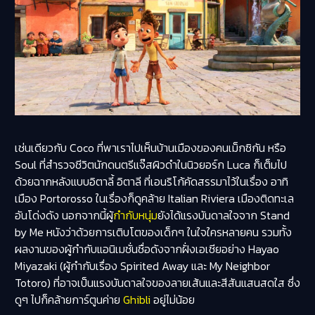
เช่นเดียวกับ Coco ที่พาเราไปเห็นบ้านเมืองของคนเม็กซิกัน หรือ
Soul ที่สำรวจชีวิตนักดนตรีแจ๊สผิวดำในนิวยอร์ก Luca ก็เต็มไป
ด้วยฉากหลังแบบอิตาลี้ อิตาลี ที่เอนริโก้คัดสรรมาไว้ในเรื่อง อาทิ
เมือง Portorosso ในเรื่องก็ดูคล้าย Italian Riviera เมืองติดทะเล
อันโด่งดัง นอกจากนี้ผู้
กำกับหนุ่ม
ยังได้แรงบันดาลใจจาก Stand
by Me หนังว่าด้วยการเติบโตของเด็กๆ ในใจใครหลายคน รวมทั้ง
ผลงานของผู้กำกับแอนิเมชั่นชื่อดังจากฝั่งเอเชียอย่าง Hayao
Miyazaki (ผู้กำกับเรื่อง Spirited Away และ My Neighbor
Totoro) ที่อาจเป็นแรงบันดาลใจของลายเส้นและสีสันแสนสดใส ซึ่ง
ดูๆ ไปก็คล้ายการ์ตูนค่าย
Ghibli
อยู่ไม่น้อย