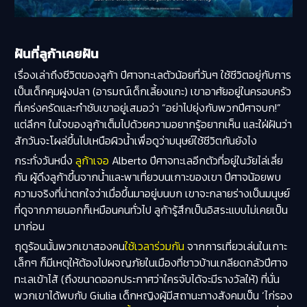
ฝันที่ลูก้าเคยฝัน
เรื่องเล่าถึงชีวิตของลูก้า ปีศาจทะเลตัวน้อยที่วันๆ ใช้ชีวิตอยู่กับการ
เป็นเด็กคุมฝูงปลา (อารมณ์เด็กเลี้ยงแกะ) เขาอาศัยอยู่ในครอบครัว
ที่เคร่งครัดและกำชับเขาอยู่เสมอว่า “อย่าไปยุ่งกับพวกปีศาจบก!”
แต่ลึกๆ ในใจของลูก้าเต็มไปด้วยความอยากรู้อยากเห็น และใฝ่ฝันว่า
สักวันจะโผล่ขึ้นไปเหนือผิวน้ำเพื่อดูว่ามนุษย์ใช้ชีวิตกันยังไง
กระทั่งวันหนึ่ง
ลูก้าเจอ
Alberto ปีศาจทะเลอีกตัวที่อยู่ในวัยไล่เลี่ย
กัน ผู้ดึงลูก้าขึ้นจากน้ำและพาเที่ยวบนเกาะของเขา ปีศาจน้อยพบ
ความจริงที่น่าตกใจว่าเมื่อขึ้นมาอยู่บนบก เขาจะกลายร่างเป็นมนุษย์
ที่ดูจากภายนอกก็เหมือนคนทั่วไป ลูก้ารู้สึกเป็นอิสระแบบไม่เคยเป็น
มาก่อน
ฤดูร้อนนั้นพวกเขาสองคน
ใช้เวลาร่วมกัน
จากการเที่ยวเล่นในเกาะ
เล็กๆ ก็มีเหตุให้ต้องไปผจญภัยในเมืองที่ชาวบ้านเกลียดกลัวปีศาจ
ทะเลเข้าไส้ (ถึงขนาดออกประกาศว่าใครจับได้จะมีรางวัลให้) ที่นั่น
พวกเขาได้พบกับ Giulia เด็กหญิงผู้มีสถานะทางสังคมเป็น ‘ไก่รอง