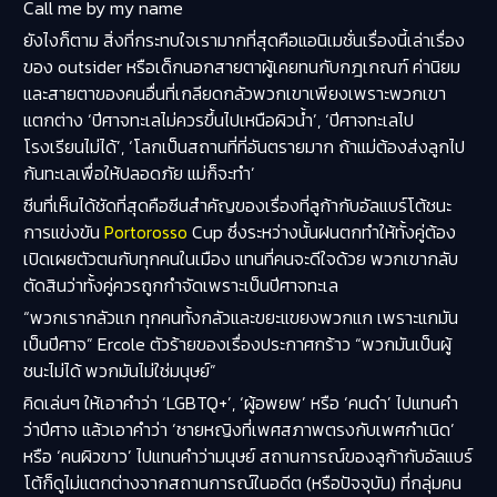
Call me by my name
ยังไงก็ตาม สิ่งที่กระทบใจเรามากที่สุดคือแอนิเมชั่นเรื่องนี้เล่าเรื่อง
ของ outsider หรือเด็กนอกสายตาผู้เคยทนกับกฎเกณฑ์ ค่านิยม
และสายตาของคนอื่นที่เกลียดกลัวพวกเขาเพียงเพราะพวกเขา
แตกต่าง ‘ปีศาจทะเลไม่ควรขึ้นไปเหนือผิวน้ำ’, ‘ปีศาจทะเลไป
โรงเรียนไม่ได้’, ‘โลกเป็นสถานที่ที่อันตรายมาก ถ้าแม่ต้องส่งลูกไป
ก้นทะเลเพื่อให้ปลอดภัย แม่ก็จะทำ’
ซีนที่เห็นได้ชัดที่สุดคือซีนสำคัญของเรื่องที่ลูก้ากับอัลแบร์โต้ชนะ
การแข่งขัน
Portorosso
Cup ซึ่งระหว่างนั้นฝนตกทำให้ทั้งคู่ต้อง
เปิดเผยตัวตนกับทุกคนในเมือง แทนที่คนจะดีใจด้วย พวกเขากลับ
ตัดสินว่าทั้งคู่ควรถูกกำจัดเพราะเป็นปีศาจทะเล
“พวกเรากลัวแก ทุกคนทั้งกลัวและขยะแขยงพวกแก เพราะแกมัน
เป็นปีศาจ” Ercole ตัวร้ายของเรื่องประกาศกร้าว “พวกมันเป็นผู้
ชนะไม่ได้ พวกมันไม่ใช่มนุษย์”
คิดเล่นๆ ให้เอาคำว่า ‘LGBTQ+’, ‘ผู้อพยพ’ หรือ ‘คนดำ’ ไปแทนคำ
ว่าปีศาจ แล้วเอาคำว่า ‘ชายหญิงที่เพศสภาพตรงกับเพศกำเนิด’
หรือ ‘คนผิวขาว’ ไปแทนคำว่ามนุษย์ สถานการณ์ของลูก้ากับอัลแบร์
โต้ก็ดูไม่แตกต่างจากสถานการณ์ในอดีต (หรือปัจจุบัน) ที่กลุ่มคน