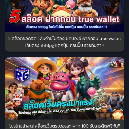
5 สล็อตยอดฮิต! เล่นง่ายไม่ต้องเปิดบัญชี ฝากถอน true wallet
เว็บตรง 888pg แตกปุ๊บ ถอนปั๊บ รวยทันตา !!
โปรใหม่ล่าสุด! สล็อตเว็บตรงวอเลท ฝาก 100 รับเครดิตฟรีทันที