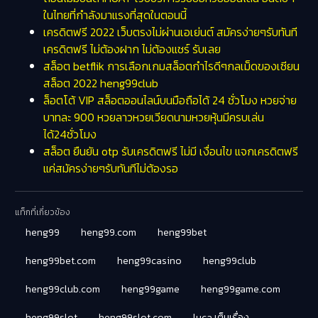
ในไทยที่กำลังมาแรงที่สุดในตอนนี้
เครดิตฟรี 2022 เว็บตรงไม่ผ่านเอเย่นต์ สมัครง่ายๆรับทันที
เครดิตฟรี ไม่ต้องฝาก ไม่ต้องแชร์ รับเลย
สล็อต betflik การเลือกเกมสล็อตกำไรดีๆกลเม็ดของเซียน
สล็อต 2022 heng99club
ล็อตโต้ VIP สล็อตออนไลน์บนมือถือได้ 24 ชั่วโมง หวยจ่าย
บาทละ 900 หวยลาวหวยเวียดนามหวยหุ้นมีครบเล่น
ได้24ชั่วโมง
สล็อต ยืนยัน otp รับเครดิตฟรี ไม่มี เงื่อนไข แจกเครดิตฟรี
แค่สมัครง่ายๆรับทันทีไม่ต้องรอ
แท็กที่เกี่ยวข้อง
heng99
heng99.com
heng99bet
heng99bet.com
heng99casino
heng99club
heng99club.com
heng99game
heng99game.com
heng99slot
heng99slot.com
luca เต็มเรื่อง