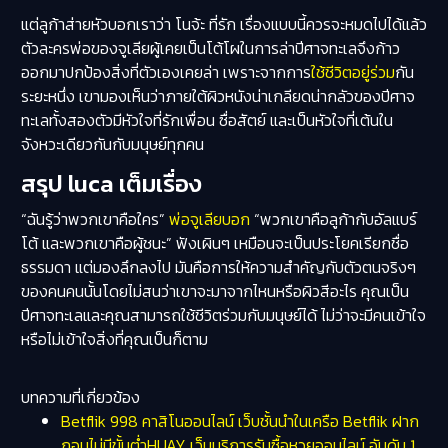
แต่ลูก้าส่ายหัวบอกเราว่า โนจ้ะ ที่รัก เรื่องแบบนี้ควรจะหมดไปได้แล้ว
ตัวละครพ่อของจูเลียผู้เคยเป็นโต้โผในการล่าปีศาจทะเลจึงก้าว
ออกมาปกป้องสิ่งที่ตัวเองเคยล่า เพราะจากการ
ใช้ชีวิตอยู่ร่วม
กัน
ระยะหนึ่ง เขามองเห็นว่าภายใต้ผิวหนังน่าเกลียดน่ากลัวของปีศาจ
ทะเลทั้งสองตัวมีหัวใจที่รักเพื่อน ซื่อสัตย์ และเป็นหัวใจที่เต้นใน
จังหวะเดียวกันกับมนุษย์ทุกคน
สรุป luca เต็มเรื่อง
“ฉันรู้ว่าพวกเขาคือใคร”
พ่อจูเลียบอก
“พวกเขาคือลูก้ากับอัลแบร์
โต้ และพวกเขาคือผู้ชนะ” ฟังเผินๆ เหมือนจะเป็นประโยคเรียกชื่อ
ธรรมดา แต่มองลึกลงไป มันคือการให้ความสำคัญกับตัวตนจริงๆ
ของคนคนนั้นโดยไม่สนว่าเขาจะมาจากไหนหรือผิวสีอะไร คุณเป็น
ปีศาจทะเลและคุณสามารถใช้ชีวิตร่วมกับมนุษย์ได้ ไม่ว่าจะมีคนเข้าใจ
หรือไม่เข้าใจสิ่งที่คุณเป็นก็ตาม
บทความที่เกี่ยวข้อง
Betflik 998 คาสิโนออนไลน์ เว็บชั้นนำในเครือ Betflik ฝาก
ถอนไม่มีขั้นต่ำHUAY เว็บบริการรับซื้อหวยออนไลน์ อันดับ 1