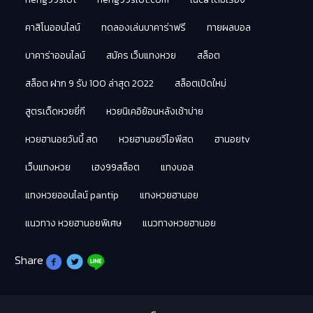
คาสิโนออนไลน์
ทดลองเล่นบาคาร่าฟรี
ทายผลบอล
บาคาร่าออนไลน์
สมัคร เว็บแทงหวย
สล็อต
สล็อต ฝาก 9 รับ 100 ล่าสุด 2022
สล็อตเปิดใหม่
สูตรเด็ดหวยยี่กี
หวยนิเคอิย้อนหลังเช้าบ่าย
หวยฮานอยวันนี้ สด
หวยฮานอยวีไอพีสด
ฮานอยtv
เว็บแทงหวย
เฮง99สล็อต
แทงบอล
แทงหวยออนไลน์ pantip
แทงหวยฮานอย
แนวทาง หวยฮานอยพิเศษ
แนวทางหวยฮานอย
Share