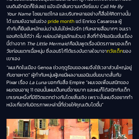
บนดินอีกนิดก็ใช่เลย) แม้จะมีกลิ่นความเควียร์แบบ
Call Me By
Your Name
โชยมาแต่ไกล และบริบทหลายอย่างก็สื่อให้คิดทางนั้น
ได้ แถมยังฉายในช่วง
pride month
แต่ Enrico Casarosa ผู้
กำกับก็ยืนยันหนักแน่นว่ามันไม่ใช่หนังรัก (กับหลายสื่อมากๆ จนเรา
แอบคิดไม่ได้ว่า
หื้ม หล่อนมีพิรุธอีกแล้วนะ
) สิ่งที่ทำให้แอนิเมชั่นเรื่อง
นี้ต่างจาก
The Little Mermaid
คือมันพูดเรื่องมิตรภาพของเด็ก
วัยก่อนแตกเนื้อหนุ่ม ซึ่งเอนริโก้ได้แรงบันดาลใจมาจา
กวัยเด็ก
ของ
เขาเอง
“ผมเกิดในเมือง Genoa ช่วงฤดูร้อนของผมจึงใช้เวลาส่วนใหญ่อยู่
กับชายหาด” ผู้กำกับหนุ่มผู้เคยมีผลงานแอนิเมชั่นขนาดสั้นกับ
Pixar เรื่อง
La Luna
บอกกับสื่อ Empire “ผมเจอเพื่อนสนิทของ
ผมตอนอายุ 11 ตอนนั้นผมเป็นคนขี้อายมาก และผมก็ได้สนิทกับเด็ก
เกเรคนหนึ่งที่มีชีวิตแตกต่างกันโดยสิ้นเชิง เพราะงั้นผมจึงอยากทำ
หนังเกี่ยวกับมิตรภาพเหล่านี้ที่ช่วยให้คุณเติบโตขึ้น”