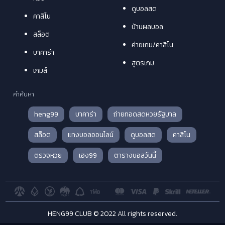
ดูบอลสด
คาสิโน
บ้านผลบอล
สล็อต
ค่ายเกม/คาสิโน
บาคาร่า
สูตรเกม
เกมส์
คำค้นหา
heng99
บาคาร่า
ถ่ายทอดสดหวยรัฐบาล
สล็อต
แทงบอลออนไลน์
ดูบอลสด
คาสิโน
ตรวจหวย
เฮง99
ตารางบอลวันนี้
HENG99 CLUB © 2022 All rights reserved.