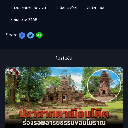
สีมงคลตามวันเกิด2568
สีเสื้อประจำวัน
สีเสื้อมงคล
สีเสื้อมงคล 2568
Share
โปรโมชั่น