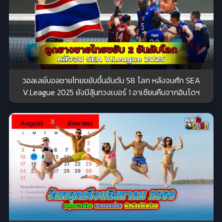
วอลเลย์บอลชายไทยขยับขึ้นอันดับ 58 โลก หลังจบศึก SEA
V.League 2025 ยังมีลุ้นทวงเบอร์ 1 อาเซียนคืนจากอินโดฯ