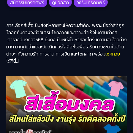
สมัครรับเครดิตฟรี
ดูบอลสด
วิธีรับเครดิตฟรี
การเลือกสีเสื้อเป็นสิ่งที่หลายคนให้ความสำคัญเพราะเชื่อว่าสีที่ถูก
โฉลกกับดวงจะช่วยเสริมโชคลาภและความสำเร็จในด้านต่างๆ
ตารางสีมงคล
2568 ยังคงเป็นหนึ่งในหัวข้อที่ได้รับความสนใจอย่าง
มาก มาดูกันว่าแต่ละวันเกิดควรใส่สีอะไรเพื่อเสริมดวงชะตาในด้าน
ต่างๆ ทั้งความรัก การงาน การเงิน และโชคลาภ พร้อม
เชคหวย
ได้ที่นี่..!