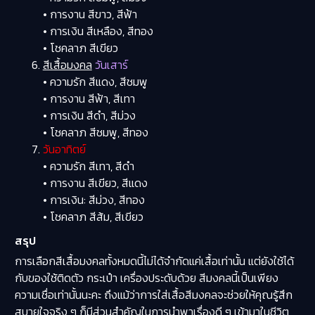
• การงาน สีขาว, สีฟ้า
• การเงิน สีเหลือง, สีทอง
• โชคลาภ สีเขียว
สีเสื้อมงคล
วันเสาร์
• ความรัก สีแดง, สีชมพู
• การงาน สีฟ้า, สีเทา
• การเงิน สีดำ, สีม่วง
• โชคลาภ สีชมพู, สีทอง
วันอาทิตย์
• ความรัก สีเทา, สีดำ
• การงาน สีเขียว, สีแดง
• การเงิน: สีม่วง, สีทอง
• โชคลาภ สีส้ม, สีเขียว
สรุป
การเลือกสีเสื้อมงคลทั้งหมดนี้ไม่ได้จำกัดแค่เสื้อเท่านั้น แต่ยังใช้ได้
กับของใช้ติดตัว กระเป๋า เครื่องประดับด้วย สีมงคลนี้เป็นเพียง
ความเชื่อเท่านั้นนะคะ ถึงแม้ว่าการใส่เสื้อสีมงคลจะช่วยให้คุณรู้สึก
สบายใจจริง ๆ ก็มีส่วนสำคัญในการนำพาเรื่องดี ๆ เข้ามาในชีวิต