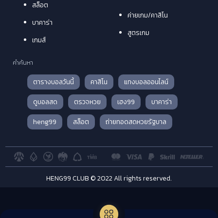
สล็อต
ค่ายเกม/คาสิโน
บาคาร่า
สูตรเกม
เกมส์
คำค้นหา
ตารางบอลวันนี้
คาสิโน
แทงบอลออนไลน์
ดูบอลสด
ตรวจหวย
เฮง99
บาคาร่า
heng99
สล็อต
ถ่ายทอดสดหวยรัฐบาล
HENG99 CLUB © 2022 All rights reserved.