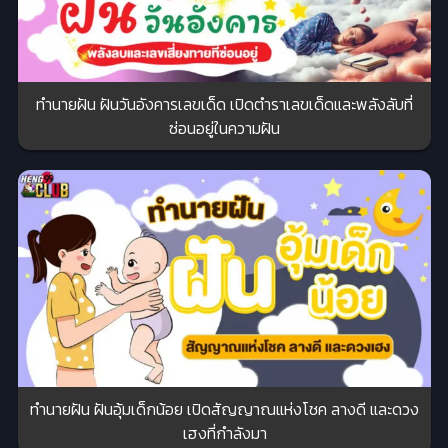
ทำนายฝัน ฝันวันอังคารเลขเด็ด เปิดตำราเลขเด็ดและพลังลับที่
ซ่อนอยู่ในความฝัน
ทำนายฝัน ฝันอุ้มเด็กน้อย เปิดสัญญาณแห่งโชค ลางดี และดวง
เฮงที่กำลังมา