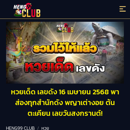
หวยเด็ด เลขดัง 16 เมษายน 2568 พา
ส่องทุกสำนักดัง พญาเต่างอย ต้น
ตะเคียน เลขวันสงกรานต์!
HENG99 CLUB
หวย