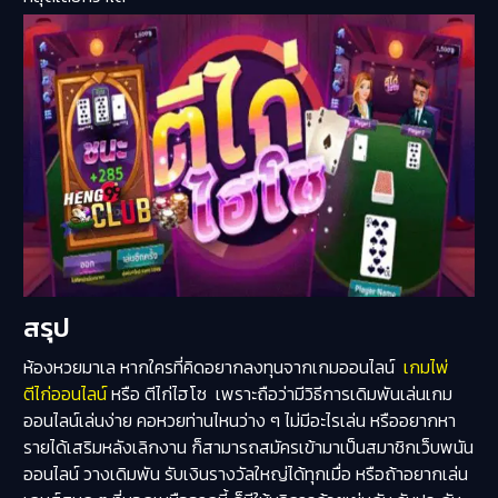
สรุป
ห้องหวยมาเล
หากใครที่คิดอยากลงทุนจากเกมออนไลน์
เกมไพ่
ตีไก่ออนไลน์
หรือ ตีไก่ไฮโซ เพราะถือว่ามีวิธีการเดิมพันเล่นเกม
ออนไลน์เล่นง่าย คอหวยท่านไหนว่าง ๆ ไม่มีอะไรเล่น หรืออยากหา
รายได้เสริมหลังเลิกงาน ก็สามารถสมัครเข้ามาเป็นสมาชิกเว็บพนัน
ออนไลน์ วางเดิมพัน รับเงินรางวัลใหญ่ได้ทุกเมื่อ หรือถ้าอยากเล่น