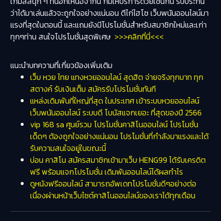
เกมส์สนุก ๆ ที่นอกเหนือจากนี้ ก็มีให้บริการด้วยเช่นกัน รับประกัน
ว่าได้มาเล่นแล้วจะถูกใจอย่างแน่นอน ตีไก่ไฮโซ เว็บพนันออนไลน์มา
แรงที่สุดในตอนนี้ และแถมยังมีโปรโมชั่นสำหรับสมาชิกใหม่และเก่า
ทุกๆท่าน สนใจโปรโมชั่นสุดพิเศษ
>>>คลิกที่นี่<<<
แนะนำบทความที่เกี่ยวข้องเพิ่มเติม
เว็บ หวย ไทย แทงหวยออนไลน์ สุดฮิต จ่ายจริงทุกบาท ทุก
สตางค์ รับเงินเต็ม สมัครรับโปรโมชั่นทันที
แหล่งเดิมพันที่ใหญ่ที่สุด ในประเทศ เข้าระบบหวยออนไลน์
เว็บพนันออนไลน์ ระบบดี โบนัสแจกเยอะ ที่สุดของปี 2566
vip 168 sa ศูนย์รวม โปรโมชั่นคาสิโนออนไลน์ โปรโมชั่น
เด็ดๆ ต้องถูกใจอย่างแน่นอน โปรโมชั่นที่กำลังมาแรงและได้
รับความสนใจอยู่ในขณะนี้
บ่อน คาสิโน สมัครสมาชิกเข้ามาเว็บ HENG99 ได้รับเครดิต
ฟรี พร้อมแจกโปรโมชั่น เดิมพันออนไลน์ได้ผลกำไร
ดูหนังฟรีออนไลน์ สามารถอัพเดทโปรโมชั่นดีๆอย่างต่อ
เนื่องผ่านหน้าเว็บไซต์คาสิโนออนไลน์ของเราได้ทุกเดือน