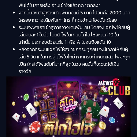
พันได้ในภายหลัง อ่านเข้าใจแล้วกด “ตกลง”
จากนั้นจะเข้าสู่ห้องเดิมพันตั้งแต่ 5 บาท ไปจนถึง 2000 บาท
ใครอยากวางเดิมพันเท่าไหร่ ก็กดเข้าไปห้องนั้นได้เลย
ระบบจะพาเราเข้าสู่การวางเดิมพันเกม โดยจะแจกไพ่ให้กับผู้
เล่นคนละ 1 ใบอัตโนมัติ ไพ่ในเกมตีไก่ไฮโซจะมีแค่ 10 ใบ
เท่านั้น ประกอบด้วยแต้ม 1 หรือ A ไปจนถึงแต้ม 10
หลังจากที่ระบบแจกไพ่ให้สมาชิกครบทุกคน จะมีเวลาให้กับผู้
เล่น 5 วินาทีในการสุ่มไพ่ใบใหม่ หากครบกำหนดแล้ว ไพ่จะถูก
เปิด ใครได้ไพ่แต้มที่มากที่สุดในวง คนนั้นก็จะชนะได้เงิน
รางวัล