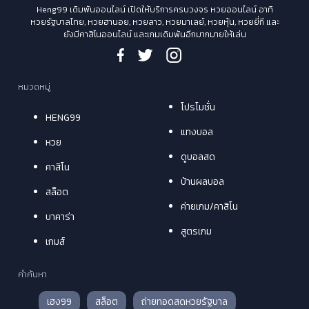
Heng99 เดิมพันออนไลน์ เปิดให้บริการครบวงจร หวยออนไลน์ อาทิ
หวยรัฐบาลไทย, หวยฮานอย, หวยลาว, หวยมาเลย์, หวยหุ้น, หวยยี่กี และ
ยังมีคาสิโนออนไลน์ และเกมเดิมพันอีกมากมายให้เล่น
หมวดหมู่
โปรโมชั่น
HENG99
แทงบอล
หวย
ดูบอลสด
คาสิโน
บ้านผลบอล
สล็อต
ค่ายเกม/คาสิโน
บาคาร่า
สูตรเกม
เกมส์
คำค้นหา
เฮง99
สล็อต
ถ่ายทอดสดหวยรัฐบาล