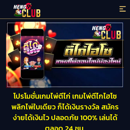
โปรโมชั่นเกมไพ่ตีไก่ เกมไพ่ตีไกไฮโซ
พลิกไพ่ใบเดียว ก็ได้เงินรางวัล สมัคร
ง่ายได้เงินไว ปลอดภัย 100% เล่นได้
ตลอด 24 ชม.