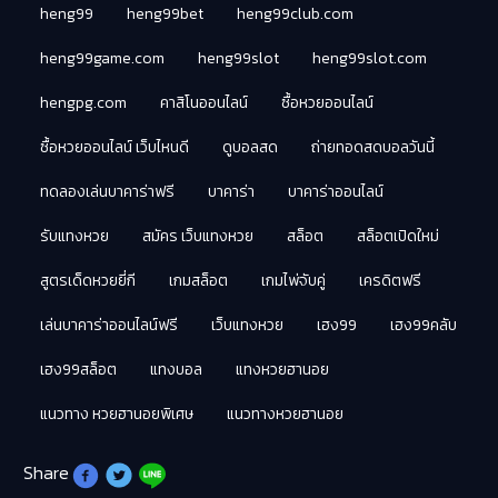
heng99
heng99bet
heng99club.com
heng99game.com
heng99slot
heng99slot.com
hengpg.com
คาสิโนออนไลน์
ซื้อหวยออนไลน์
ซื้อหวยออนไลน์ เว็บไหนดี
ดูบอลสด
ถ่ายทอดสดบอลวันนี้
ทดลองเล่นบาคาร่าฟรี
บาคาร่า
บาคาร่าออนไลน์
รับแทงหวย
สมัคร เว็บแทงหวย
สล็อต
สล็อตเปิดใหม่
สูตรเด็ดหวยยี่กี
เกมสล็อต
เกมไพ่จับคู่
เครดิตฟรี
เล่นบาคาร่าออนไลน์ฟรี
เว็บแทงหวย
เฮง99
เฮง99คลับ
เฮง99สล็อต
แทงบอล
แทงหวยฮานอย
แนวทาง หวยฮานอยพิเศษ
แนวทางหวยฮานอย
Share