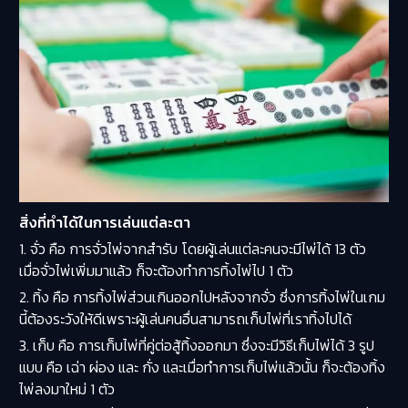
สิ่งที่ทำได้ในการเล่นแต่ละตา
1. จั่ว
คือ การจั่วไพ่จากสำรับ โดยผู้เล่นแต่ละคนจะมีไพ่ได้ 13 ตัว
เมื่อจั่วไพ่เพิ่มมาแล้ว ก็จะต้องทำการทิ้งไพ่ไป 1 ตัว
2. ทิ้ง
คือ การทิ้งไพ่ส่วนเกินออกไปหลังจากจั่ว ซึ่งการทิ้งไพ่ในเกม
นี้ต้องระวังให้ดีเพราะผู้เล่นคนอื่นสามารถเก็บไพ่ที่เราทิ้งไปได้
3. เก็บ
คือ การเก็บไพ่ที่คู่ต่อสู้ทิ้งออกมา ซึ่งจะมีวิธีเก็บไพ่ได้ 3 รูป
แบบ คือ เฉ่า ผ่อง และ กั่ง และเมื่อทำการเก็บไพ่แล้วนั้น ก็จะต้องทิ้ง
ไพ่ลงมาใหม่ 1 ตัว