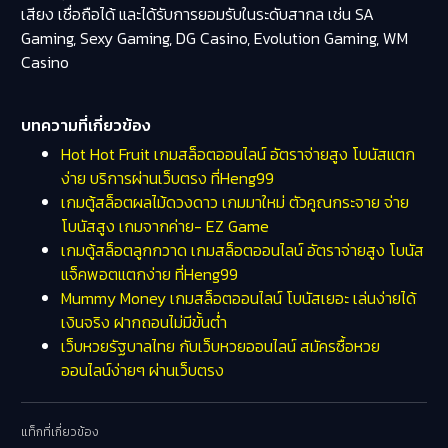
เสียง เชื่อถือได้ และได้รับการยอมรับในระดับสากล เช่น SA
Gaming, Sexy Gaming, DG Casino, Evolution Gaming, WM
Casino
บทความที่เกี่ยวข้อง
Hot Hot Fruit เกมสล็อตออนไลน์ อัตราจ่ายสูง โบนัสแตก
ง่าย บริการผ่านเว็บตรง ที่Heng99
เกมตู้สล็อตผลไม้ดวงดาว เกมมาใหม่ ตัวคูณกระจาย จ่าย
โบนัสสูง เกมจากค่าย- EZ Game
เกมตู้สล็อตลูกกวาด เกมสล็อตออนไลน์ อัตราจ่ายสูง โบนัส
แจ็คพอตแตกง่าย ที่Heng99
Mummy Money เกมสล็อตออนไลน์ โบนัสเยอะ เล่นง่ายได้
เงินจริง ฝากถอนไม่มีขั้นต่ำ
เว็บหวยรัฐบาลไทย กับเว็บหวยออนไลน์ สมัครซื้อหวย
ออนไลน์ง่ายๆ ผ่านเว็บตรง
แท็กที่เกี่ยวข้อง