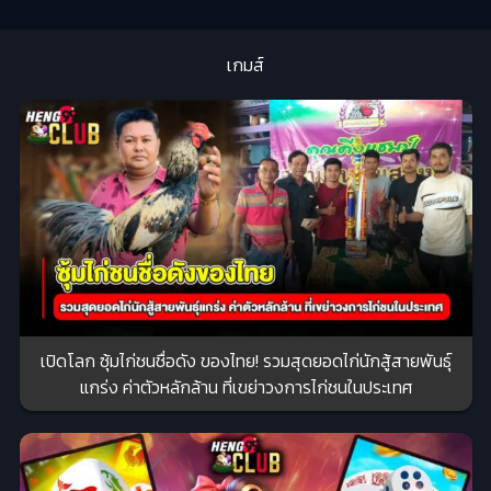
เกมส์
เปิดโลก ซุ้มไก่ชนชื่อดัง ของไทย! รวมสุดยอดไก่นักสู้สายพันธุ์
แกร่ง ค่าตัวหลักล้าน ที่เขย่าวงการไก่ชนในประเทศ