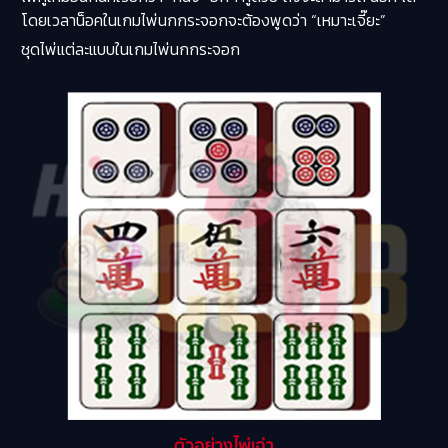
โดยเวลาน็อคในเกมไพ่นกกระจอกจะต้องพูดว่า “เหมาะเจี๊ยะ”
ชุดไพ่แต่ละแบบในเกมไพ่นกกระจอก