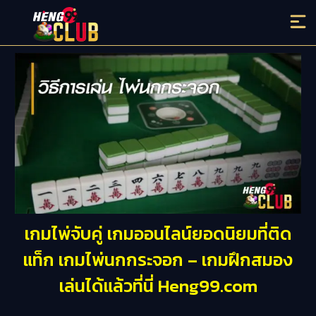
เกมไพ่จับคู่ เกมออนไลน์ยอดนิยมที่ติด
แท็ก เกมไพ่นกกระจอก – เกมฝึกสมอง
เล่นได้แล้วที่นี่ Heng99.com