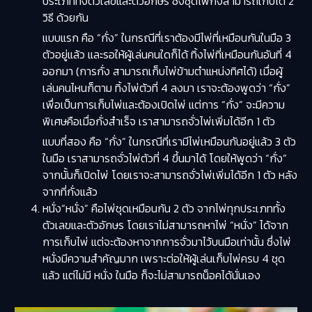
ประเภททั้งตัวเลขและตัวอักษร ซึ่งชุดไพ่กั่งสามารถเก็บได้ 2
วิธี ด้วยกัน
แบบแรก คือ “กั่ง” ในกรณีที่เราต้องมีไพ่ที่เหมือนกันในมือ 3
ตัวอยู่แล้ว และรอให้ผู้เล่นคนใดก็ได้ ทิ้งไพ่ที่เหมือนกันอันที่ 4
ออกมา (การกั่ง สามารถเก็บไพ่ข้ามตำแหน่งทิศได้) เมื่อผู้
เล่นคนไหนก็ตาม ทิ้งไพ่ตัวที่ 4 ลงมา เราจะต้องพูดว่า “กั่ง”
เพื่อเป็นการเก็บไพ่และต้องเปิดไพ่ แต่การ “กั่ง” จะมีความ
พิเศษคือเมื่อกั่งสำเร็จ เราสามารถจั่วไพ่เพิ่มได้อีก 1 ตัว
แบบที่สอง คือ “กั่ง” ในกรณีที่เรามีไพ่เหมือนกันอยู่แล้ว 3 ตัว
ในมือ เราสามารถจั่วไพ่ตัวที่ 4 ขึ้นมาได้ โดยให้พูดว่า “กั่ง”
จากนั้นก็เปิดไพ่ โดยเราจะสามารถจั่วไพ่เพิ่มได้อีก 1 ตัว หลัง
จากที่กั่งแล้ว
หนั่ง“หนั่ง” คือไพ่ชุดเหมือนกัน 2 ตัว จากไพ่ทุกประเภททั้ง
ตัวเลขและตัวอักษร โดยเราไม่สามารถหาไพ่ “หนั่ง” ได้จาก
การเก็บไพ่ แต่จะต้องหาจากการจั่วมาไว้บนมือเท่านั้น ซึ่งไพ่
หนั่งมีความสำคัญมาก เพราะต่อให้ผู้เล่นเก็บไพ่ครบ 4 ชุด
แล้ว แต่ไม่มี หนั่ง ในมือ ก็จะไม่สามารถน็อคได้นั่นเอง