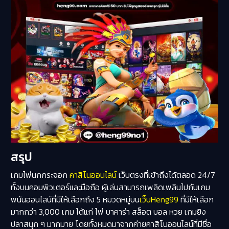
สรุป
เกมไพ่นกกระจอก
คาสิโนออนไลน์
เว็บตรงที่เข้าถึงได้ตลอด 24/7
ทั้งบนคอมพิวเตอร์และมือถือ ผู้เล่นสามารถเพลิดเพลินไปกับเกม
พนันออนไลน์ที่มีให้เลือกถึง 5 หมวดหมู่บน
เว็บHeng99
ที่มีให้เลือก
มากกว่า 3,000 เกม ได้แก่ ไพ่ บาคาร่า สล็อต บอล หวย เกมยิง
ปลาสนุก ๆ มากมาย โดยทั้งหมดมาจากค่ายคาสิโนออนไลน์ที่มีชื่อ