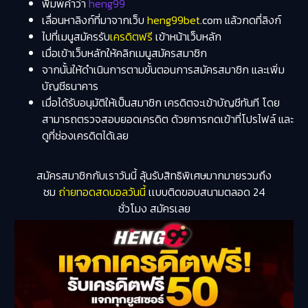
พิมพ์คำว่า
heng99
เลื่อนหาลิงก์ที่มาจากเว็บ
heng99bet
.com
แล้วกดที่ลิงก์
ไปที่เมนูสมัครรับ
เครดิตฟรี
เข้าหน้าเว็บหลัก
เมื่อเข้าเว็บหลักให้คลิกเมนูสมัครสมาชิก
จากนั้นให้ดำเนินการตามขั้นตอนการสมัครสมาชิก และเพิ่ม
บัญชีธนาคาร
เมื่อได้รับอนุมัติให้เป็นสมาชิก เครดิตจะเข้าบัญชีทันที โดย
สามารถตรวจสอบยอดเครดิต ด้วยการกดเข้าที่โปรไฟล์ และ
ดูที่ช่องเครดิตได้เลย
สมัครสมาชิกกับเราวันนี้ ลุ้นรับสิทธิพิเศษมากมายรวมถึง
ชม
ถ่ายทอดสดบอลวันนี้
เเบบติดขอบสนามตลอด 24
ชั่วโมง สมัครเลย