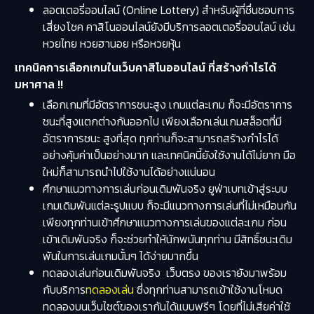
ลอตเตอรี่ออนไลน์
(Online Lottery) สำหรับผู้ที่ชื่นชอบการ
เสี่ยงโชค คาสิโนออนไลน์ยังมีบริการลอตเตอรี่ออนไลน์ เช่น
หวยไทย หวยฮานอย หรือหวยหุ้น
เทคนิคการเลือกเกมในเว็บคาสิโนออนไลน์ ที่สร้างกำไรได้
มหาศาล !!
เลือกเกมที่มีอัตราการชนะสูง
เกมแต่ละเกม ก็จะมีอัตราการ
ชนะที่สูงแตกต่างกันออกไป เพียงเลือกเล่นเกมสล็อตที่มี
อัตราการชนะ สูงที่สุด ทุกท่านก็จะสามารถสร้างกำไรได้
อย่างคุ้มค่าเป็นอย่างมาก และเทคนิคนี้ยังใช้งานได้ไม่ยาก มือ
ใหม่ก็สามารถนำไปใช้งานได้อย่างแน่นอน
ศึกษาแนวทางการเล่นก่อนเดิมพันจริง
ยูฟ่าเบทเข้าสู่ระบบ
เกมเดิมพันแต่ละรูปแบบ ก็จะมีแนวทางการเล่นที่ไม่เหมือนกัน
เพียงทุกท่านเข้าศึกษาแนวทางการเล่นของแต่ละเกม ก่อน
เข้าเดิมพันจริง ก็จะช่วยทำให้นักพนันทุกท่าน มีสิทธิ์ชนะเดิม
พันในการเล่นเกมนั้นๆ ได้ง่ายมากขึ้น
ทดลองเล่นก่อนเดิมพันจริง
เว็บตรง ของเรายังมาพร้อม
กับบริการ
ทดลองเล่น
ซึ่งทุกท่านสามารถเข้าใช้งานโหมด
ทดลองบนเว็บไซต์ของเรากันได้แบบฟรีๆ โดยที่ไม่เสียค่าใช้