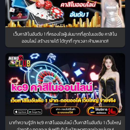
เว็บคาสิโนอันดับ 1 ที่ครองใจผู้เล่นมากที่สุดในเอเชีย คาสิโน
ออนไลน์ สร้างรายได้ ได้ทุกที่ ทุกเวลา ห้ามพลาด!!
มาทำความรู้จัก kc9 คาสิโนออนไลน์ เว็บคาสิโนอันดับ 1 เว็บใหญ่
จ่ายจริง ทดลองเล่นฟรี! รับโบนัสมหาศาลอย่างแน่นอน!