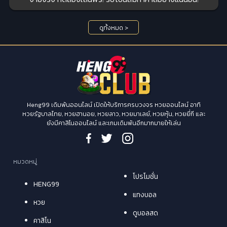
ดูทั้งหมด >
Heng99 เดิมพันออนไลน์ เปิดให้บริการครบวงจร หวยออนไลน์ อาทิ
หวยรัฐบาลไทย, หวยฮานอย, หวยลาว, หวยมาเลย์, หวยหุ้น, หวยยี่กี และ
ยังมีคาสิโนออนไลน์ และเกมเดิมพันอีกมากมายให้เล่น
หมวดหมู่
โปรโมชั่น
HENG99
แทงบอล
หวย
ดูบอลสด
คาสิโน