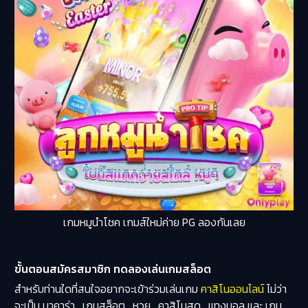
เกมหมูนำโชค เกมส์ใหม่ค่าย PG ลองกันเลย
ขั้นตอนสมัครสมาชิก ทดลองเล่นเกมสล็อต
สำหรับท่านใดที่สนใจอยากจะเข้าร่วมเล่นเกม
คาสิโนออนไลน์
ไม่ว่า
จะเป็น บาคาร่า , เกมสล็อต , หวย , คาสิโนสด , แทงบอล และ เกม