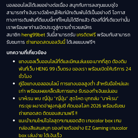
บอลออนไลน์ได้เลยอย่างต่อเนื่อง สนุกกับการลงทุนแบบจุใจ
สามารถทำเงินรางวัลใหญ่ให้แก่นักเดิมพันได้เป็นอย่างดี โอกาส
ทางการเดิมพันที่ดีแบบนี้หาที่ไหนไม่ได้อีกแล้ว ต้องที่นี่ที่เดียวเท่านั้น
เราพร้อมพาท่านเปิดประตูสู่ความร่ำรวยสมัคร
สมาชิก
heng99bet
วันนี้สามารถรับ
เครดิตฟรี
พร้อมกับสามารถ
รับชมการ
ถ่ายทอดสดบอลวันนี้
ได้เลยแบบฟรีๆ
บทความที่เกี่ยวข้อง
แทงบอลเว็บออนไลน์ที่ดีและมีคนเล่นเยอะมากที่สุด ต้องดิม
พันที่เว็บ HENG 99 เว็บตรง ของเรา พร้อมเปิดให้บริการ 24
ชั่วโมง
คู่มือแทงบอลออนไลน์ การแทงบอลสูงต่ำ สำหรับมือใหม่และ
เก่า พร้อมเผยเคล็ดลับการแทง รับรองทำเงินแน่นอน
บาห์เรน พบ ญี่ปุ่น “ญี่ปุ่น” สุดโหด บุกถล่ม “บาห์เรน”
กระจุย ผงาดจ่าฝูงกลุ่มซี คัดบอลโลก 2026 พร้อมรับชม
ถ่ายทอดสด ติดขอบสนามฟรี !!
แนะนำเกมใหม่ไฉไลสุดๆเกมยอดฮิต เกมcolor box เกม
กล่องสีแสนสนุก ของค่ายดังอย่าง EZ Gaming เกมcolor
box เล่นง่าย ได้เงินเร็ว