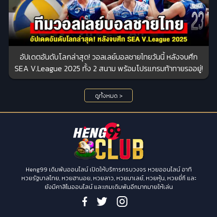
อัปเดตอันดับโลกล่าสุด! วอลเลย์บอลชายไทยวันนี้ หลังจบศึก
SEA V.League 2025 ทั้ง 2 สนาม พร้อมโปรแกรมท้าทายรออยู่!
ดูทั้งหมด >
Heng99 เดิมพันออนไลน์ เปิดให้บริการครบวงจร หวยออนไลน์ อาทิ
หวยรัฐบาลไทย, หวยฮานอย, หวยลาว, หวยมาเลย์, หวยหุ้น, หวยยี่กี และ
ยังมีคาสิโนออนไลน์ และเกมเดิมพันอีกมากมายให้เล่น