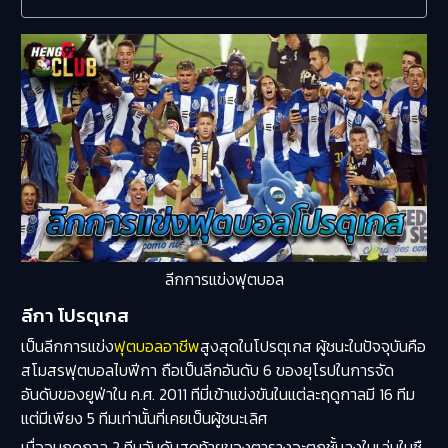
ลีกการแข่งฟุตบอล
ลีกา โปรตุเกส
เป็นลีกการแข่ง
ฟุตบอลอาชีพ
สูงสุดในโปรตุเกส ผู้ชนะในปัจจุบันคือ
สโมสรฟุตบอลไบฟีกา ถือเป็นลีกอันดับ 6 ของยุโรปในการจัด
อันดับของยูฟ่าใน ค.ศ. 2011 ทีมี่เข้าแข่งขันในแต่ละฤดูกาลมี 16 ทีม
แต่มีเพียง 5 ทีมเท่านั้นที่เคยเป็นผู้ชนะเลิศ
เมื่อจบฤดูกาล 2 ทีมอันดับสุดท้ายของตารางจะตกชั้นลงในเล่นในซื