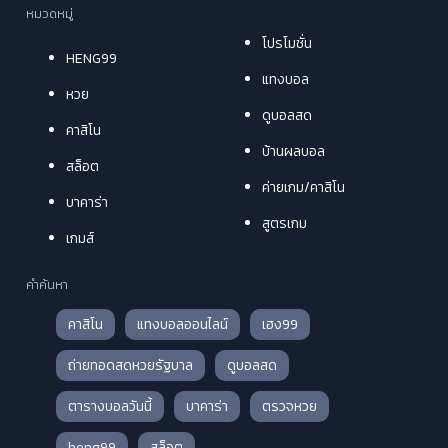
หมวดหมู่
โปรโมชั่น
HENG99
แทงบอล
หวย
ดูบอลสด
คาสิโน
บ้านผลบอล
สล็อต
ค่ายเกม/คาสิโน
บาคาร่า
สูตรเกม
เกมส์
คำค้นหา
คาสิโน
แทงบอลออนไลน์
เฮง99
ถ่ายทอดสดหวยรัฐบาล
ดูบอลสด
ตารางบอลวันนี้
บาคาร่า
ตรวจหวย
heng99
สล็อต