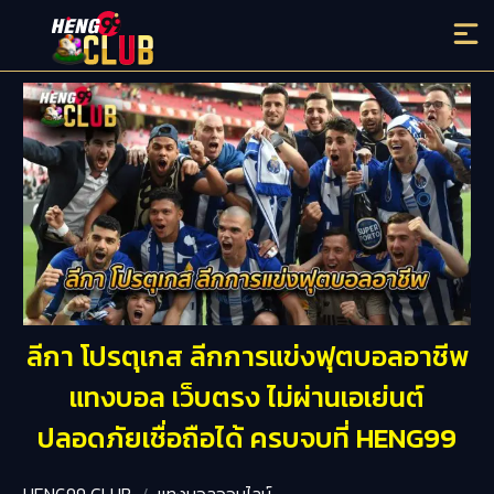
ลีกา โปรตุเกส ลีกการแข่งฟุตบอลอาชีพ
แทงบอล เว็บตรง ไม่ผ่านเอเย่นต์
ปลอดภัยเชื่อถือได้ ครบจบที่ HENG99