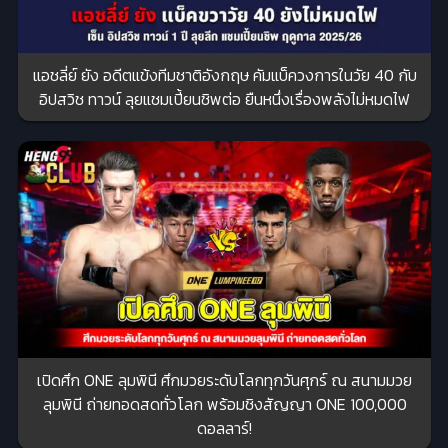
แอชลี่ย์ ยัง อดีตแข้งทีมชาติอังกฤษ คัมแบ็ควงการในวัย 40 กับ
อิปสวิช ทาวน์ ลุยแชมเปี้ยนชิพต่อ ยืนหนึ่งเรื่องพลังไม่หมดไฟ
เปิดศึก ONE ลุมพินี ศึกมวยระดับโลกทุกวันศุกร์ ณ สนามมวย
ลุมพินี ถ่ายทอดสดทั่วโลก พร้อมชิงสัญญา ONE 100,000
ดอลลาร์!