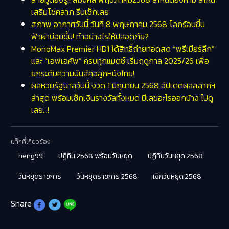
เสริมโชคลาภ รีบเช็กเลย
สภาพ อากาศวันนี้ วันที่ 8 พฤษภาคม 2568 โลกร้อนขึ้น
ฟ้าผ่าบ่อยขึ้น! ทำอย่างไรให้ปลอดภัย?
MonoMax Premier HD1 ได้สิทธิ์ถ่ายทอดสด “พรีเมียร์ลีก”
และ “เอฟเอคัพ” ครบทุกแมตช์ เริ่มฤดูกาล 2025/26 เพื่อ
ยกระดับความมันส์คอลูกหนังไทย!
ผลหวยรัฐบาลวันนี้ งวด 1 มิถุนายน 2568 อัปเดตผลสลากฯ
ล่าสุด พร้อมเช็กเงินรางวัลทั้งหมด มีเลขอะไรออกบ้าง ไปดู
เลย…!
แท็กที่เกี่ยวข้อง
heng99
ปฏิทิน 2568 พร้อมวันหยุด
ปฏิทินวันหยุด 2568
วันหยุดราชการ
วันหยุดราชการ 2568
เช็กวันหยุด 2568
Share