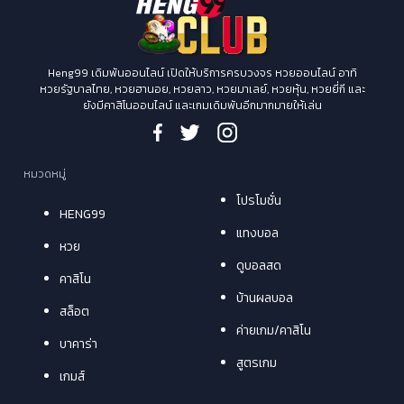
Heng99 เดิมพันออนไลน์ เปิดให้บริการครบวงจร หวยออนไลน์ อาทิ
หวยรัฐบาลไทย, หวยฮานอย, หวยลาว, หวยมาเลย์, หวยหุ้น, หวยยี่กี และ
ยังมีคาสิโนออนไลน์ และเกมเดิมพันอีกมากมายให้เล่น
หมวดหมู่
โปรโมชั่น
HENG99
แทงบอล
หวย
ดูบอลสด
คาสิโน
บ้านผลบอล
สล็อต
ค่ายเกม/คาสิโน
บาคาร่า
สูตรเกม
เกมส์