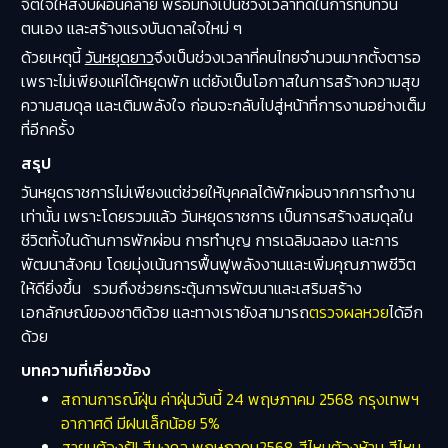
จิตใจให้สงบผ่อนคลาย พร้อมทั้งเป็นช่วงเวลาที่ดีในการทบทวน
ตนเอง และสร้างแรงบันดาลใจใหม่ ๆ
ด้วยเหตุนี้
วันหยุดยาว
จึงเป็นช่วงเวลาที่คนไทยจำนวนมากตั้งตารอ
เพราะไม่เพียงแค่ได้หยุดพัก แต่ยังเป็นโอกาสในการสร้างความสุข
ความสมดุล และเติมพลังใจ ก่อนจะกลับไปสู่หน้าที่การงานอย่างเต็ม
ที่อีกครั้ง
สรุป
วันหยุดราชการไม่เพียงแต่ช่วยให้บุคคลได้พักผ่อนจากการทำงาน
เท่านั้น เพราะโดยรวมแล้ว วันหยุดราชการ เป็นการสร้างสมดุลใน
ชีวิตทั้งในด้านการพักผ่อน การทำบุญ การเฉลิมฉลอง และการ
พัฒนาสังคม โดยมุ่งเน้นการฟื้นฟูพลังงานและเพิ่มคุณภาพชีวิต
ให้ดียิ่งขึ้น รวมถึงช่วยกระตุ้นการพัฒนาและเสริมสร้าง
เอกลักษณ์ของชาติด้วย และทางเรายังสามารถ
ตรวจผลหวย
ได้อีก
ด้วย
บทความที่เกี่ยวข้อง
สถานการณ์ฝุ่น ค่าฝุ่นวันนี้ 24 พฤษภาคม 2568 กรุงเทพฯ
อากาศดี มีฝนเล็กน้อย 5%
สายมูต้องรู้!! สีมงคล พฤษภาคม2568 สีไหนต้องห้าม สีไหน