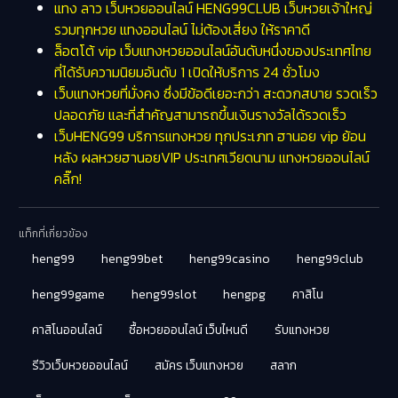
แทง ลาว เว็บหวยออนไลน์ HENG99CLUB เว็บหวยเจ้าใหญ่
รวมทุกหวย แทงออนไลน์ ไม่ต้องเสี่ยง ให้ราคาดี
ล็อตโต้ vip เว็บแทงหวยออนไลน์อันดับหนึ่งของประเทศไทย
ที่ได้รับความนิยมอันดับ 1 เปิดให้บริการ 24 ชั่วโมง
เว็บแทงหวยที่มั่งคง ซึ่งมีข้อดีเยอะกว่า สะดวกสบาย รวดเร็ว
ปลอดภัย และที่สำคัญสามารถขึ้นเงินรางวัลได้รวดเร็ว
เว็บHENG99 บริการแทงหวย ทุกประเภท ฮานอย vip ย้อน
หลัง ผลหวยฮานอยVIP ประเทศเวียดนาม แทงหวยออนไลน์
คลิ๊ก!
แท็กที่เกี่ยวข้อง
heng99
heng99bet
heng99casino
heng99club
heng99game
heng99slot
hengpg
คาสิโน
คาสิโนออนไลน์
ซื้อหวยออนไลน์ เว็บไหนดี
รับแทงหวย
รีวิวเว็บหวยออนไลน์
สมัคร เว็บแทงหวย
สลาก