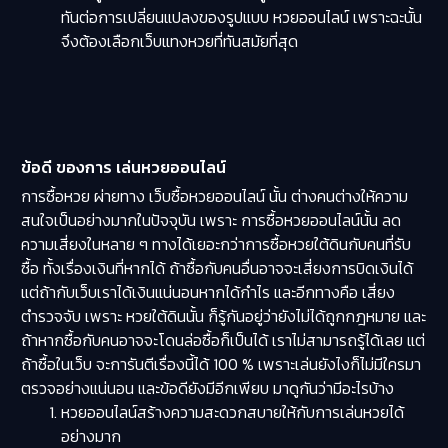
ทันต่อการเปลี่ยนแปลงของรูปแบบ หวยออนไลน์ เพราะฉะนั้น
จึงต้องเลือกเว็บแทงหวยที่ทันสมัยที่สุด
ข้อดี ของการ เล่นหวยออนไลน์
การซื้อหวย ผ่ายทาง เว็บซื้อหวยออนไลน์ นั้น ต่างคนต่างให้ความ
สนใจเป็นอย่างมากในปัจจุบัน เพราะ การซื้อหวยออนไลน์นั้น ลด
ความเสี่ยงในหลาย ๆ ทางได้เยอะกว่าการซื้อหวยใต้ดินกับคนที่รับ
ซื้อ ทั้งเรื่องเงินที่หากได้ ถ้าซื้อกับคนอื่นอาจจะเสี่ยงการบิดเงินได้
แต่ถ้ากับเว็บเราได้เงินแน่นอนหากได้กำไร และอีกทางคือ เสี่ยง
ตำรวจจับ เพราะ หวยใต้ดินนั้น ก็รู้กันอยู่ว่ายังไม่ได้ถูกกฎหมาย และ
ถ้าหากซื้อกับคนอาจจะโดนล่อซื้อก็เป็นได้ เราไม่สามารถรู้ได้เลย แต่
ถ้าซื้อในเว็บ จะการันตีเรื่องนี้ได้ 100 % เพราะเล่นยังไงก็ไม่มีใครมา
ตรวจอย่างแน่นอน และข้อดียังมีอีกเพียบ มาดูกันว่ามีอะไรบ้าง
หวยออนไลน์สร้างความสะดวกสบายให้กับการเล่นหวยได้
อย่างมาก