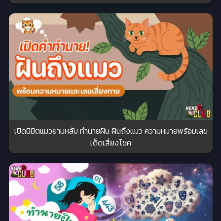
เปิดนิมิตแมวยามหลับ ทำนายฝัน ฝันถึงแมว ความหมายพร้อมเลข
เด็ดเสี่ยงโชค