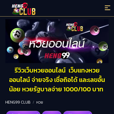
รีวิวเว็บหวยออนไลน์ เว็บแทงหวย
ออนไลน์ จ่ายจริง เชื่อถิอได้ และเลขอั้น
น้อย หวยรัฐบาลจ่าย 1000/100 บาท
HENG99 CLUB
หวย