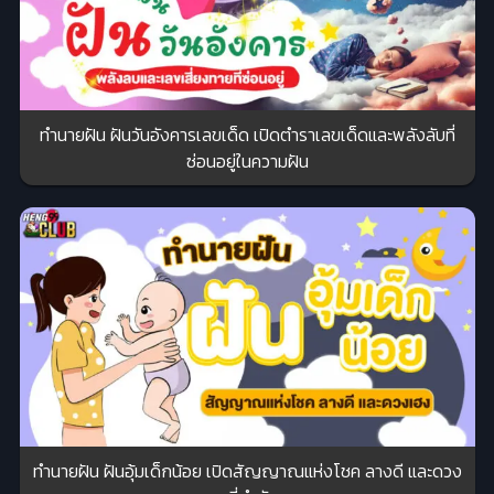
ทำนายฝัน ฝันวันอังคารเลขเด็ด เปิดตำราเลขเด็ดและพลังลับที่
ซ่อนอยู่ในความฝัน
ทำนายฝัน ฝันอุ้มเด็กน้อย เปิดสัญญาณแห่งโชค ลางดี และดวง