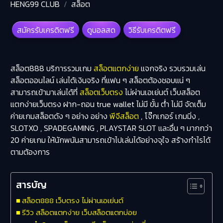
HENG99 CLUB
สล็อต
สมัครรับเครดิตฟรี
ดูบอลสด
วิธีรับเครดิตฟรี
สล็อต888 บริการรวมเกม
สล็อตแตกง่าย
แจกจริง รวบรวมเล่น
สล็อตออนไลน์ เล่นได้เงินจริง ที่แฟน ๆ สล็อตต้องชอบแน่ ๆ
สามารถเข้ามาเล่นได้ที่
สล็อตเว็บตรง
ไม่ผ่านเอเย่นต์ เว็บสล็อต
แตกง่ายเว็บตรง ฝาก-ถอน true wallet ไม่มี ขั้น ต่ํา ไม่มี จัดเต็ม
ค่ายเกมสล็อตดัง ๆ อย่าง อย่าง
พีจีสล็อต
, โจ๊กเกอร์ เกมมิ่ง ,
SLOTXO , SPADEGAMING , PLAYSTAR SLOT และอื่น ๆ มากกว่า
20 ค่ายเกม ให้นักพนันสามารถเข้าไปเล่นได้อย่างจุใจ สร้างกำไรได้
ตามต้องการ
สารบัญ
สล็อต888 เว็บตรง ไม่ผ่านเอเย่นต์
รีวิว สล็อตแตกง่าย เว็บสล็อตแตกบ่อย