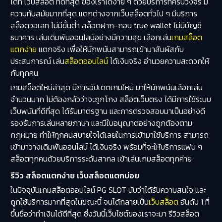
ได้ที่ เว็บสล็อต ที่ดีที่สุด ของเราได้ง่าย ๆ ด้วยบริการที่ครบวงจร มี
ความทันสมัยมากที่สุด แตกต่างจากเว็บสล็อตทั่วไป ๆ มีบริการ
สล็อตวอเลท ไม่มีขั้นต่ํา สล็อตฝาก-ถอน true wallet ไม่มีบัญชี
ธนาคาร เล่นเดิมพันออนไลน์อย่างมีความสุข เลือกเล่น
เกมสล็อต
แตกง่าย
แตกจริง เพื่อให้นักพนันสามารถเข้ามาสัมผัสกับ
ประสบการณ์ เล่น
สล็อตออนไลน์
ได้เงินจริง อำนวยความสะดวกให้
กับทุกคน
เกมสล็อตใหม่ล่าสุด มีการอัปเดตเกมใหม่ มาให้นักพนันเลือกเล่น
จำนวนมาก ไม่ต้องกลัวว่าจะถูกโกง สล็อตเว็บตรง ได้มีการใช้ระบบ
เว็บพนันที่ดีที่สุด ได้รับมาตรฐาน และการตรวจสอบมาเป็นอย่างดี
รองรับการเล่นหลายภาษา และมีใบอนุญาตอย่างถูกต้องตาม
กฎหมาย ทำให้ทุกคนสบายใจได้เลยในการเข้ามาใช้บริการ สามารถ
เข้ามาวางเดิมพันออนไลน์ ได้เงินจริง พร้อมที่จะให้บริการแฟน ๆ
สล็อตทุกคนด้วยบริการระดับสากล เข้าเล่นเกมสล็อตทุกค่าย
รีวิว สล็อตแตกง่าย เว็บสล็อตแตกบ่อย
ในปัจจุบันเกมสล็อตออนไลน์ PG SLOT นับว่าได้รับความสนใจ และ
ถูกใช้บริการมากที่สุดในขณะนี้ จนได้กลายเป็น
เว็บสล็อต
อันดับ 1 ที่
ขึ้นชื่อว่าทำเงินได้ดีที่สุด ซึ่งวันนี้เว็บไซต์ของเราจะมา รีวิวสล็อต