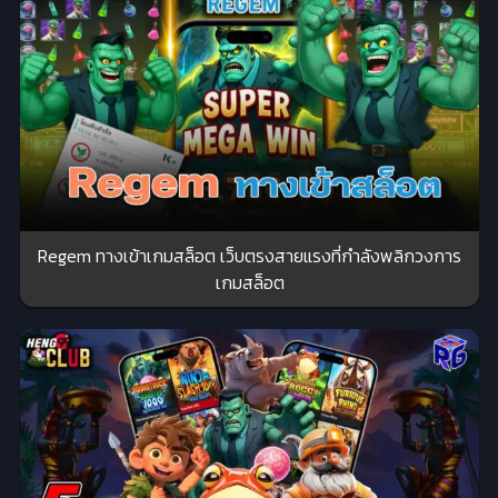
Regem ทางเข้าเกมสล็อต เว็บตรงสายแรงที่กำลังพลิกวงการ
เกมสล็อต