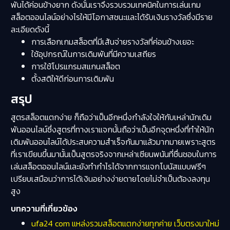
พันได้ค่อนข้างยาก ดังนั้นเราจึงรวบรวมเทคนิคในการเล่นเกม
สล็อตออนไลน์อย่างไรให้มีโอกาสชนะและได้รับเงินรางวัลซึ่งมีราย
ละเอียดดังนี้
การเลือกเกมสล็อตที่มีเส้นจ่ายรางวัลที่ค่อนข้างเยอะ
ใช้อุปกรณ์ในการเดิมพันที่มีความเสถียร
การใช้โปรแกรมสแกนสล็อต
ตั้งสติให้ดีก่อนการเดิมพัน
สรุป
สูตรสล็อตแตกง่าย ก็ถือว่าเป็นอีกหนึ่งกำลังใจให้กับเหล่านักเดิม
พันออนไลน์ซึ่งสูตรที่ทางเราแจกนั้นถือว่าเป็นอีกจุดหนึ่งที่ทำให้นัก
เดิมพันออนไลน์ได้ประสบความสำเร็จกันมาแล้วมากมายเพราะสูตร
ที่เราเขียนขึ้นมานั้นเป็นสูตรจริงจากเหล่าเซียนพนันที่ชื่นชอบในการ
เล่นสล็อตออนไลน์และยังทำกำไรได้จากการแจกโบนัสแบบฟรีๆ
เปรียบเสมือนว่าการได้เงินอย่างง่ายดายโดยไม่จำเป็นต้องลงทุน
สูง
บทความที่เกี่ยวข้อง
ufa24 com แหล่งรวมสล็อตแตกง่ายทุกค่าย เว็บตรงมาใหม่