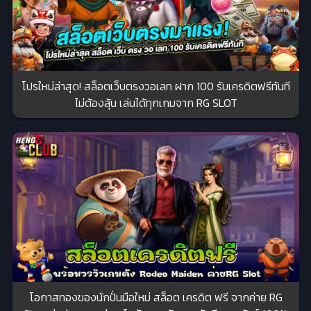
โปรใหม่ล่าสุด! สล็อตเว็บตรงวอเลท ฝาก 100 รับเครดิตฟรีทันที
ไม่ต้องลุ้น เล่นได้ทุกเกมจาก RG SLOT
โอกาสทองของนักปั่นมือใหม่ สล็อต เครดิต ฟรี จากค่าย RG