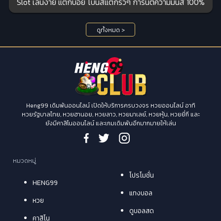
Slot เล่นง่าย แตกบ่อย โบนัสแตกรัวๆ การันตีความมันส์ 100%
ดูทั้งหมด >
Heng99 เดิมพันออนไลน์ เปิดให้บริการครบวงจร หวยออนไลน์ อาทิ
หวยรัฐบาลไทย, หวยฮานอย, หวยลาว, หวยมาเลย์, หวยหุ้น, หวยยี่กี และ
ยังมีคาสิโนออนไลน์ และเกมเดิมพันอีกมากมายให้เล่น
หมวดหมู่
โปรโมชั่น
HENG99
แทงบอล
หวย
ดูบอลสด
คาสิโน