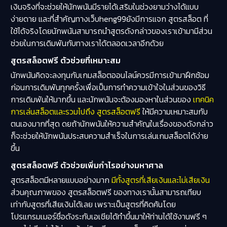
เงินจริงที่จะช่วยให้นักพนันมีรายได้เสริมในช่วงยามว่างได้แบบ
ง่ายดาย และที่สำคัญทางเว็บheng99ยังมีการแจก สูตรสล็อต ที่
ใช้ได้จริงโดยนักพนันสามารถนำสูตรดังกล่าวของเราเข้ามามีส่วน
ช่วยในการเดิมพันกับทางเราได้ตลอดเวลาอีกด้วย
สูตรสล็อตฟรี ตัวช่วยที่เหมาะสม
นักพนันคิดจะลงทุนกับเกมสล็อตออนไลน์ควรมีการเข้ามาฝึกซ้อม
ก่อนการเดิมพันทุกครั้งเพื่อเป็นการทำความเข้าใจในส่วนของวิธี
การเดิมพันให้มากขึ้น และนักพนันจะต้องมองหาในส่วนของ
เทคนิค
การเล่นสล็อตและรวมไปถึง สูตรสล็อตฟรี
ให้มีความเหมาะสมกับ
ตนเองมากที่สุด ดยถ้านักพนันให้ความสำคัญในเรื่องของดังกล่าว
ก็จะช่วยให้นักพนันประสบความสำเร็จในการเล่นเกมสล็อตได้ง่าย
ขึ้น
สูตรสล็อตฟรี ตัวช่วยเพิ่มกำไรอย่างมหาศาล
สูตรสล็อตมีหลายแบบอย่างมาก
มีทั้งสูตรที่เสียเงินและไม่เสียเงิน
ส่วนคุณภาพของ สูตรสล็อตฟรี ของทางเรานั้นสามารถเทียบ
เท่ากับสูตรที่เสียเงินได้เลย เพราะเป็นสูตรที่คิดค้นโดย
โปรแกรมเมอร์ชื่อดังระกับเอเชียได้ทำขึ้นมาให้ท่านได้ใช้งานฟรี ๆ