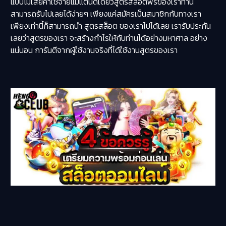
แบบไม่เสียค่าใช้จ่ายแม้แต่นิดเดียวสูตรสล็อตฟรีของเราท่าน
สามารถรับไปเลยได้ง่ายๆ เพียงแค่สมัครเป็นสมาชิกกับทางเรา
เพียงเท่านี้ก็สามารถนำ สูตรสล็อต ของเราไปได้เลย เรารับประกัน
เลยว่าสูตรของเรา จะสร้างกำไรให้กับท่านได้อย่างมหาศาล อย่าง
แน่นอน การันตีจากผู้ใช้งานจริงที่ได้ใช้งานสูตรของเรา