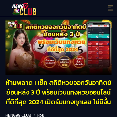
ห้ามพลาด ! เช็ก สถิติหวยออกวันอาทิตย์
ย้อนหลัง 3 ปี พร้อมเว็บแทงหวยออนไลน์
ที่ดีที่สุด 2024 เปิดรับแทงทุกเลข ไม่มีอั้น
HENG99 CLUB
หวย