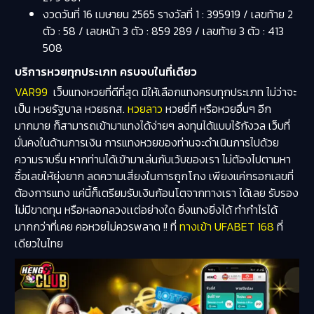
งวดวันที่ 16 เมษายน 2565
รางวัลที่ 1 : 395919 / เลขท้าย 2
ตัว : 58 / เลขหน้า 3 ตัว : 859 289 / เลขท้าย 3 ตัว : 413
508
บริการหวยทุกประเภท ครบจบในที่เดียว
VAR99
เว็บแทงหวยที่ดีที่สุด มีให้เลือกแทงครบทุกประเภท ไม่ว่าจะ
เป็น หวยรัฐบาล หวยธกส.
หวยลาว
หวยยี่กี หรือหวยอื่นๆ อีก
มากมาย ก็สามารถเข้ามาแทงได้ง่ายๆ ลงทุนได้แบบไร้กังวล เว็บที่
มั่นคงในด้านการเงิน การแทงหวยของท่านจะดำเนินการไปด้วย
ความราบรื่น หากท่านได้เข้ามาเล่นกับเว้บของเรา ไม่ต้องไปตามหา
ซื้อเลขให้ยุ่งยาก ลดความเสี่ยงในการถูกโกง เพียงแค่กรอกเลขที่
ต้องการแทง แค่นี้ก็เตรียมรับเงินก้อนโตจากทางเรา ได้เลย รับรอง
ไม่มีขาดทุน หรือหลอกลวงเเต่อย่างใด ยิ่งแทงยิ่งได้ ทำกำไรได้
มากกว่าที่เคย คอหวยไม่ควรพลาด !! ที่
ทางเข้า UFABET 168
ที่
เดียวในไทย