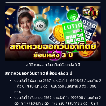
สถิติ หวยออกวันอาทิตย์ย้อนหลัง 3 ปี
สถิติหวยออกวันอาทิตย์ ย้อนหลัง 3 ปี
งวดวันที่ 1 ธันวาคม 2567
รางวัลที่ 1 : 669843 / เลขท้าย 2
: ตัว 61 /เลขหน้า 3 ตัว : 626 559 /เลขท้าย 3 ตัว : 098
654
งวดวันที่ 1 กันยายน 2567
รางวัลที่ 1 : 199606 / เลขท้าย 2
ตัว : 94 / เลขหน้า 3 ตัว : 173 220 / เลขท้าย 3 ตัว : 094