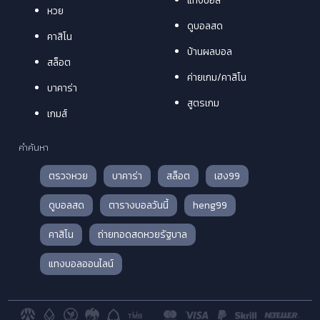
แทงบอล
หวย
ดูบอลสด
คาสิโน
บ้านผลบอล
สล็อต
ค่ายเกม/คาสิโน
บาคาร่า
สูตรเกม
เกมส์
คำค้นหา
ตรวจหวย
บาคาร่า
สล็อต
เฮง99
ดูบอลสด
ตารางบอลวันนี้
heng99
คาสิโน
ถ่ายทอดสดหวยรัฐบาล
แทงบอลออนไลน์