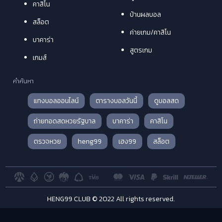
คาสิโน
บ้านผลบอล
สล็อต
ค่ายเกม/คาสิโน
บาคาร่า
สูตรเกม
เกมส์
คำค้นหา
แทงบอลออนไลน์
ตารางบอลวันนี้
ดูบอลสด
ถ่ายทอดสดหวยรัฐบาล
บาคาร่า
คาสิโน
ตรวจหวย
heng99
เฮง99
สล็อต
HENG99 CLUB © 2022 All rights reserved.