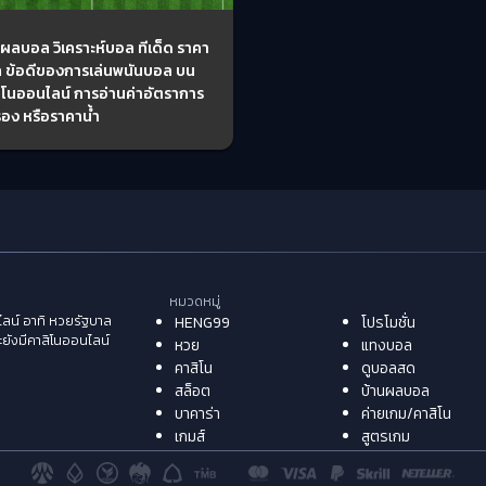
นผลบอล วิเคราะห์บอล ทีเด็ด ราคา
 ข้อดีของการเล่นพนันบอล บน
ิโนออนไลน์ การอ่านค่าอัตราการ
รอง หรือราคาน้ำ
หมวดหมู่
ลน์ อาทิ หวยรัฐบาล
HENG99
โปรโมชั่น
ะยังมีคาสิโนออนไลน์
หวย
แทงบอล
คาสิโน
ดูบอลสด
สล็อต
บ้านผลบอล
บาคาร่า
ค่ายเกม/คาสิโน
เกมส์
สูตรเกม