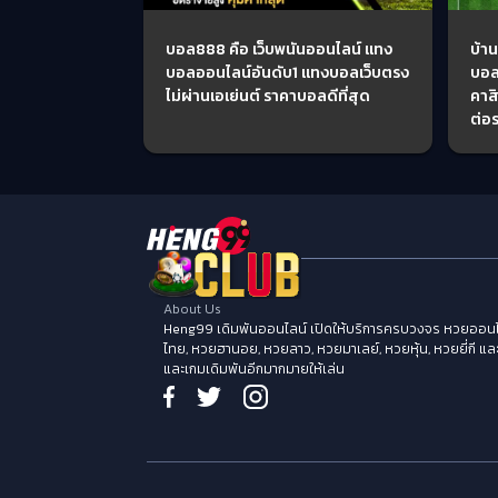
บอล888 คือ เว็บพนันออนไลน์ แทง
บ้า
บอลออนไลน์อันดับ1 แทงบอลเว็บตรง
บอล
ไม่ผ่านเอเย่นต์ ราคาบอลดีที่สุด
คาส
ต่อ
About Us
Heng99 เดิมพันออนไลน์ เปิดให้บริการครบวงจร หวยออนไ
ไทย, หวยฮานอย, หวยลาว, หวยมาเลย์, หวยหุ้น, หวยยี่กี แล
และเกมเดิมพันอีกมากมายให้เล่น