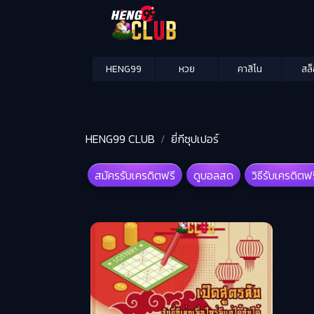
HENG99
หวย
คาสิโน
สล
HENG99 CLUB
ยี่กีซุปเปอร์
สมัครรับเครดิตฟรี
ดูบอลสด
วิธีรับเครดิตฟ