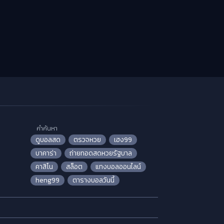
คำค้นหา
ดูบอลสด
ตรวจหวย
เฮง99
บาคาร่า
ถ่ายทอดสดหวยรัฐบาล
คาสิโน
สล็อต
แทงบอลออนไลน์
heng99
ตารางบอลวันนี้