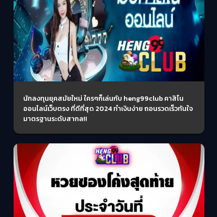
นักลงทุนยุคสมัยใหม่ ใครๆก็เล่นกับ heng99club คาสิโน
ออนไลน์เว็บตรง ที่ดีที่สุด 2024 ทำเงินง่าย ถอนรวดเร็วทันใจ
มาตรฐานระดับสากล!!