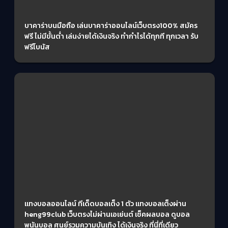
บาคาร่าบนมือถือ เล่นบาคาร่าออนไลน์เว็บตรง100% สมัคร
ฟรี ไม่มีขั้นต่ำ เล่นง่ายได้เงินจริง ทำกำไรได้ทุกที ทุกเวลา รับ
ฟรีโบนัส
แทงบอลออนไลน์ ทีเด็ดบอลเต็ง 1 ตัว แทงบอลเต็งผ่าน
heng99club เว็บตรงไม่ผ่านเอเย่นต์ เช็คผลบอล ดูบอล
พนันบอล ศูนย์รวมความบันเทิง ได้เงินจริง ที่นี่ที่เดียว