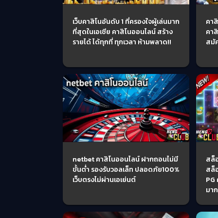
เว็บคาสิโนอันดับ 1 ที่ครองใจผู้เล่นมาก
คาส
ที่สุดในเอเชีย คาสิโนออนไลน์ สร้าง
คาสิ
รายได้ ได้ทุกที่ ทุกเวลา ห้ามพลาด!!
สมัค
netbet คาสิโนออนไลน์ ฝากถอนไม่มี
สล็
ขั้นต่ำ รองรับวอลเล็ท ปลอดภัย100%
สล็
เว็บตรงไม่ผ่านเอเย่นต์
PG 
มาก