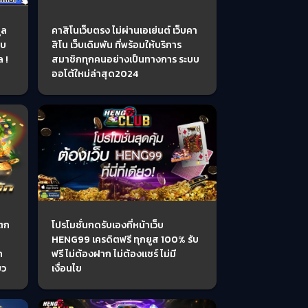
ูล
คาสิโนเว็บตรง ไม่ผ่านเอเย่นต์ เว็บคา
็บ
สิโน เว็บเดิมพัน ที่พร้อมให้บริการ
 !
สมาชิกทุกคนอย่างเป็นทางการ ระบบ
ออโต้ใหม่ล่าสุด2024
แตก
โปรโมชั่นกดรับเองที่หน้าเว็บ
HENG99 เครดิตฟรี ทุกยูส 100% รับ
ำ
ฟรี ไม่ต้องฝาก ไม่ต้องแชร์ ไม่มี
ยว
เงื่อนไข