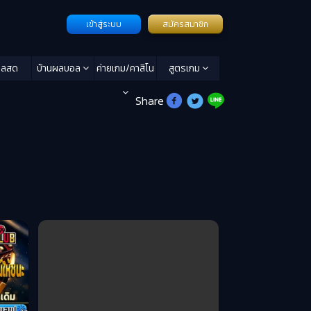
เข้าสู่ระบบ
สมัครสมาชิก
อลสด
บ้านผลบอล
ค่ายเกม/คาสิโน
สูตรเกม
Share