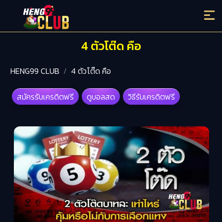
4 ตัวโต๊ด คือ
HENG99 CLUB
4 ตัวโต๊ด คือ
สมัครรับเครดิตฟรี
ดูบอลสด
วิธีรับเครดิตฟรี