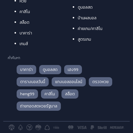
หวย
ดูบอลสด
คาสิโน
บ้านผลบอล
สล็อต
ค่ายเกม/คาสิโน
บาคาร่า
สูตรเกม
เกมส์
คำค้นหา
บาคาร่า
ดูบอลสด
เฮง99
ตารางบอลวันนี้
แทงบอลออนไลน์
ตรวจหวย
heng99
คาสิโน
สล็อต
ถ่ายทอดสดหวยรัฐบาล